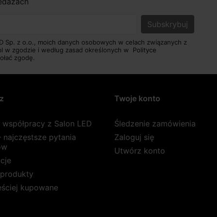
zedażach
D Sp. z o.o., moich danych osobowych w celach związanych z
pl w zgodzie i według zasad określonych w
Polityce
ołać zgodę.
z
Twoje konto
a współpracy z Salon LED
Śledzenie zamówienia
 najczęstsze pytania
Zaloguj się
ów
Utwórz konto
cje
produkty
ęściej kupowane