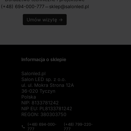
(+48) 694-000-777
sklep@salonled.pl
horizontal_rule
Umów wizytę
→
Informacja o sklepie
Salonled.pl
Salon LED sp. z o.o.
ul. ul. Mokra Strona 12A
36-020 Tyczyn
Polska
NIP: 8133781242
NIP EU: PL8133781242
REGON: 380303750
(+48) 694-000-
(+48) 799-220-
phone
777
777