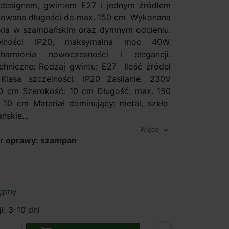
designem, gwintem E27 i jednym źródłem
ulowana długości do max. 150 cm. Wykonana
zkła w szampańskim oraz dymnym odcieniu.
elności IP20, maksymalna moc 40W.
harmonia nowoczesności i elegancji.
chniczne: Rodzaj gwintu: E27 Ilość źródeł
Klasa szczelności: IP20 Zasilanie: 230V
0 cm Szerokość: 10 cm Długość: max. 150
 10 cm Materiał dominujący: metal, szkło
ńskie...
Więcej
expand_more
or oprawy: szampan
ępny
i: 3-10 dni