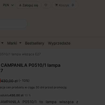
0
Zaloguj się
Koszyk

favorite_border
shopping_cart
D
Marki
Bestsellery
Wyprzedaże
510/1 lampa wisząca E27
CAMPANILA P0510/1 lampa
27
ł
430,00 zł
(- 10%)
acja cen produktu w ciągu 30 dni przed promocją:
roduktu
430,00 zł
/ 10 %
AMPANILA P0510/1 to lampa wisząca z