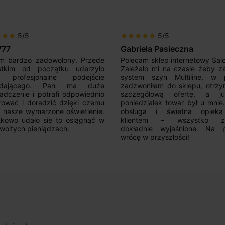
5/5
5/5
r
star
star
star
star
star
star
star
777
Gabriela Pasieczna
m bardzo zadowolony. Przede
Polecam sklep internetowy Sal
stkim od początku uderzyło
Zależało mi na czasie żeby z
 profesjonalne podejście
system szyn Multiline, w p
edającego. Pan ma duże
zadzwoniłam do sklepu, otrz
adczenie i potrafi odpowiednio
szczegółową ofertę, a 
rować i doradzić dzięki czemu
poniedziałek towar był u mnie
nasze wymarzone oświetlenie.
obsługa i świetna opiek
kowo udało się to osiągnąć w
klientem – wszystko zo
woitych pieniądzach.
dokładnie wyjaśnione. Na 
wrócę w przyszłości!