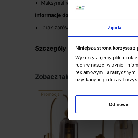
Maksymalna moc: 40 W
Informacje dodatkowe:
brak żarówki w komplecie
Zgoda
Szczegóły produktu
Niniejsza strona korzysta z
Wykorzystujemy pliki cookie 
ruch w naszej witrynie. Inf
reklamowym i analitycznym. 
Zobacz także
uzyskanymi podczas korzysta
Promocja
Odmowa