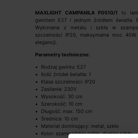
MAXLIGHT CAMPANILA P0510/1
to lam
gwintem E27 i jednym źródłem światła. 
Wykonana z metalu i szkła w szampa
szczelności IP20, maksymalna moc 40W.
elegancji.
Parametry techniczne:
Rodzaj gwintu: E27
Ilość źródeł światła: 1
Klasa szczelności: IP20
Zasilanie: 230V
Wysokość: 30 cm
Szerokość: 10 cm
Długość: max. 150 cm
Średnica: 10 cm
Materiał dominujący: metal, szkło
Kolor: szampańskie szkło, dymne szkło