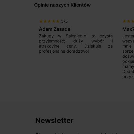
Opinie naszych Klientów
5/5
star
star
star
star
star
star
star
sta
Adam Zasada
Max
alny sklep,
Zakupy w Salonled.pl to czysta
Jeste
niam fachową
przyjemność; duży wybór i
wszy
 wyborze
atrakcyjne ceny. Dziękuję za
mnie
Zdecydowanie
profesjonalne doradztwo!
sprz
doświ
pokie
mamy 
Dodat
przyz
Newsletter