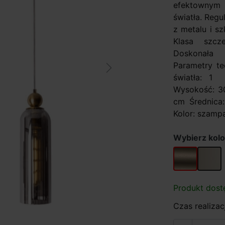
efektownym 
światła. Reg
z metalu i s
Klasa szcz
Doskonała 
Parametry te
Next
światła: 1 
Wysokość: 3
cm Średnica:
Kolor: szampa
Wybierz kol
szampan
dymny
Produkt dost
Czas realizacj