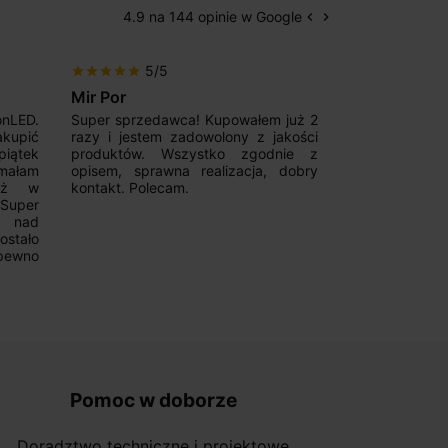
4.9 na 144 opinie w Google
keyboard_arrow_left
keyboard_arrow_right
Poprzedni
Następny
5/5
5/5
star
star
star
star
star
star
star
star
star
star
Mir Por
Patryk123
onLED.
Super sprzedawca! Kupowałem już 2
Szybka real
akupić
razy i jestem zadowolony z jakości
konkurencyjn
iątek
produktów. Wszystko zgodnie z
pomoc w 
ymałam
opisem, sprawna realizacja, dobry
magnetycznyc
już w
kontakt. Polecam.
wyboru. Z p
.Super
ponownie.
a nad
stało
pewno
Pomoc w doborze
Doradztwo techniczne i projektowe