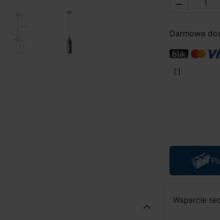

Darmowa dost
Pl
Wsparcie te