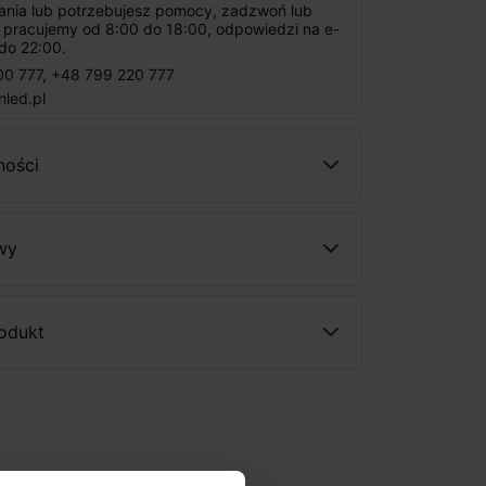
tania lub potrzebujesz pomocy, zadzwoń lub
: pracujemy od 8:00 do 18:00, odpowiedzi na e-
do 22:00.
00 777
,
+48 799 220 777
nled.pl
ności
wy
rodukt