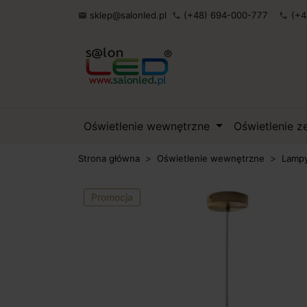
sklep@salonled.pl
(+48) 694-000-777
(+4

phone
phone
Oświetlenie wewnętrzne
Oświetlenie 
Strona główna
Oświetlenie wewnętrzne
Lampy
Promocja