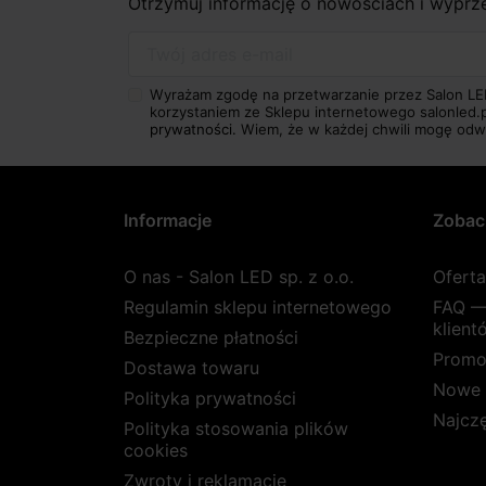
Otrzymuj informację o nowościach i wypr
Twój adres e-mail
Wyrażam zgodę na przetwarzanie przez Salon LE
korzystaniem ze Sklepu internetowego salonled.
prywatności.
Wiem, że w każdej chwili mogę odw
Informacje
Zobac
O nas - Salon LED sp. z o.o.
Ofert
Regulamin sklepu internetowego
FAQ —
klient
Bezpieczne płatności
Promo
Dostawa towaru
Nowe 
Polityka prywatności
Najcz
Polityka stosowania plików
cookies
Zwroty i reklamacje