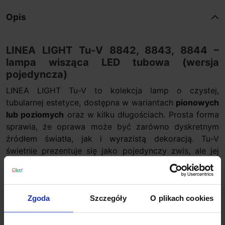
Opis
LINEA LIGHT Tu-V 8842, 8843, 8844 –
lampa wisząca LED tubowa (wersja
pojedyncza)
LINEA LIGHT Tu-V to kolekcja lamp o czystej,
tubularnej estetyce, dostępna w wariantach
pionowych
lub poziomych
oraz w kilku długościach. Prosta forma
sprawia, że oprawa może być zarówno dyskretnym
źródłem światła, jak i wyrazistą dekoracją. Tu-V
świetnie prezentuje się jako pojedynczy zwis, ale jej
największą siłą jest możliwość tworzenia kompozycji:
od minimalistycznych układów po wielopunktowe
aranżacje przypominające świetlne kaskady i „leśne”
Zgoda
Szczegóły
O plikach cookies
sufity.
Najważniejsze zalety