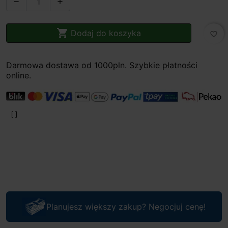



Dodaj do koszyka
favorite_border
Darmowa dostawa od 1000pln. Szybkie płatności
online.
Planujesz większy zakup? Negocjuj cenę!