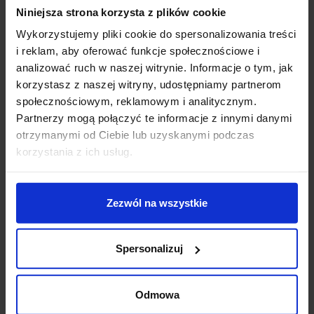
Niniejsza strona korzysta z plików cookie
Tubularny, ponadczasowy design
do wnętrz
nowoczesnych i minimalistycznych
Wykorzystujemy pliki cookie do spersonalizowania treści
Wersje pionowe i poziome
– łatwe dopasowanie do
i reklam, aby oferować funkcje społecznościowe i
funkcji przestrzeni
analizować ruch w naszej witrynie. Informacje o tym, jak
Możliwość łączenia w zestawy
– efektowne
korzystasz z naszej witryny, udostępniamy partnerom
kompozycje nad stołem, wyspą, w holu czy w
społecznościowym, reklamowym i analitycznym.
strefach komunikacyjnych
Partnerzy mogą połączyć te informacje z innymi danymi
Światło rozproszone
– komfortowe, miękkie
otrzymanymi od Ciebie lub uzyskanymi podczas
oświetlenie do codziennego użytkowania
korzystania z ich usług.
Dwie barwy światła do wyboru
– ciepła 3000K lub
neutralna 4000K (w zależności od konfiguracji)
Zezwól na wszystkie
Zastosowanie
Tu-V sprawdzi się w salonie, jadalni, kuchni (np. nad
wyspą), w korytarzach i holach, a także w
Spersonalizuj
przestrzeniach komercyjnych: recepcjach, lobby,
restauracjach i strefach lounge. To dobry wybór
Odmowa
wszędzie tam, gdzie liczy się porządek formy, rytm