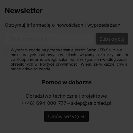
Newsletter
Otrzymuj informację o nowościach i wyprzedażach
Twój adres e-mail
Wyrażam zgodę na przetwarzanie przez Salon LED Sp. z o.o.,
moich danych osobowych w celach związanych z korzystaniem
ze Sklepu internetowego salonled.pl w zgodzie i według zasad
określonych w
Polityce prywatności.
Wiem, że w każdej chwili
mogę odwołać zgodę.
Pomoc w doborze
Doradztwo techniczne i projektowe
(+48) 694-000-777
sklep@salonled.pl
horizontal_rule
Umów wizytę
→