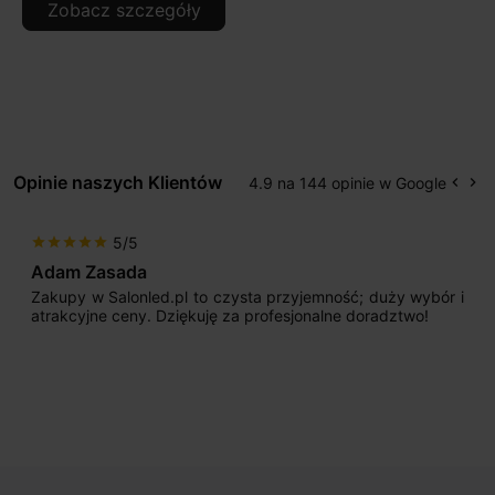
Zobacz szczegóły
Opinie naszych Klientów
4.9 na 144 opinie w Google
keyboard_arrow_left
keyboard_arrow_right
Popr
Na
5/5
star
star
star
star
star
Adam Zasada
Zakupy w Salonled.pl to czysta przyjemność; duży wybór i
atrakcyjne ceny. Dziękuję za profesjonalne doradztwo!