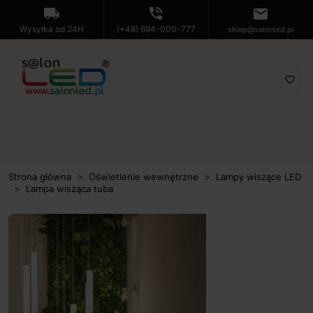
local_shipping
phone_in_talk
mail
Wysyłka od 24H
(+48) 694-000-777
sklep@salonled.pl
favorite_border
Strona główna
Oświetlenie wewnętrzne
Lampy wiszące LED
Lampa wisząca tuba