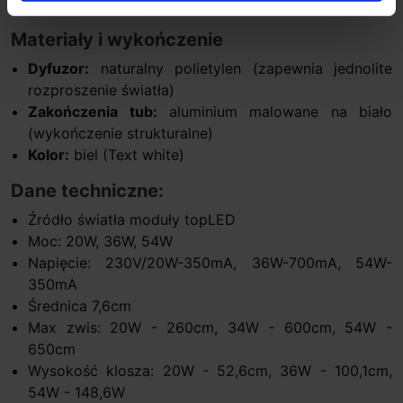
zwieszeń i możliwość budowania kompozycji świetlnej.
Materiały i wykończenie
Dyfuzor:
naturalny polietylen (zapewnia jednolite
rozproszenie światła)
Zakończenia tub:
aluminium malowane na biało
(wykończenie strukturalne)
Kolor:
biel (Text white)
Dane techniczne:
Źródło światła moduły topLED
Moc: 20W, 36W, 54W
Napięcie: 230V/20W-350mA, 36W-700mA, 54W-
350mA
Średnica 7,6cm
Max zwis: 20W - 260cm, 34W - 600cm, 54W -
650cm
Wysokość klosza: 20W - 52,6cm, 36W - 100,1cm,
54W - 148,6W