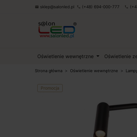
sklep@salonled.pl
(+48) 694-000-777
(+4

phone
phone
Oświetlenie wewnętrzne
Oświetlenie 
Strona główna
Oświetlenie wewnętrzne
Lampy
Promocja