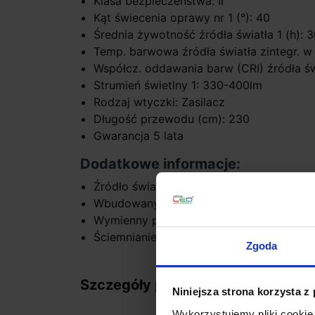
Klasa bezpieczeństwa: II
Kąt świecenia oprawy nr 1 (°): 40
Średnia żywotność źródła światła 1 (h): 
Temp. barwowa źródła światła zintegr. w
Współcz. oddawania barw (CRI) źródła świ
Strumień świetlny 1: 330-400lm
Rodzaj wtyczki: Zasilacz
Długość przewodu (cm): 230
Gwarancja 5 lata
Dodatkowe informacje:
Źródło światła w komplecie
Wbudowany zasilacz Led
Wymienny przez serwis moduł LED
Ściemnianie w opcji switch
Zgoda
Szczegóły produktu
Niniejsza strona korzysta z
Wykorzystujemy pliki cookie 