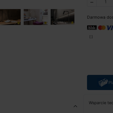

Darmowa dost
Pl
Wsparcie te