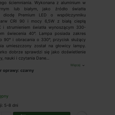
ego ściemniania. Wykonana z aluminium w
rnym lub białym, jako źródło światła
o diodę Premium LED o współczynniku
arw CRI 90 i mocy 6,5W z białą ciepłą
 i strumieniem światła wynoszącym 330-
em świecenia 40°. Lampa posiada zakres
o 90° i obracania o 330°, przycisk służący
ia umieszczony został na głowicy lampy.
rko dobrze sprawdzi się jako doświetlenie
, nauki i czytania Dane...
Więcej
expand_more
r oprawy: czarny
ępny
i: 5-8 dni