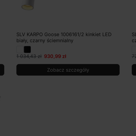
D
SLV KARPO Goose 1006161/2 kinkiet LED
S
biały, czarny ściemnialny
c
1 034,43 zł
930,99 zł
7
Zobacz szczegóły