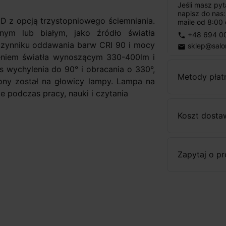
Jeśli masz py
napisz do nas
 z opcją trzystopniowego ściemniania.
maile od 8:00 
ym lub białym, jako źródło światła
+48 694 0
phone
zynniku oddawania barw CRI 90 i mocy
sklep@salo
email
ieniem światła wynoszącym 330-400lm i
 wychylenia do 90° i obracania o 330°,
Metody płat
ony został na głowicy lampy. Lampa na
e podczas pracy, nauki i czytania
Koszt dosta
Zapytaj o p