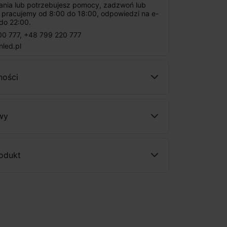
tania lub potrzebujesz pomocy, zadzwoń lub
: pracujemy od 8:00 do 18:00, odpowiedzi na e-
do 22:00.
00 777
,
+48 799 220 777
nled.pl
ności
wy
rodukt