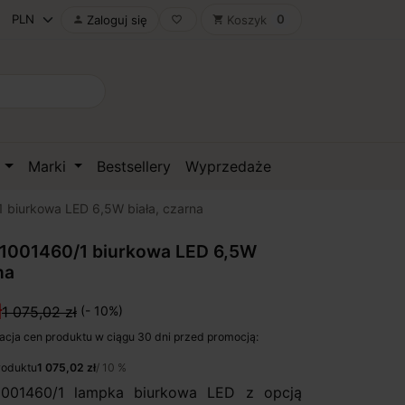
0
Zaloguj się
Koszyk

favorite_border
shopping_cart
D
Marki
Bestsellery
Wyprzedaże
 biurkowa LED 6,5W biała, czarna
 1001460/1 biurkowa LED 6,5W
na
ł
1 075,02 zł
(- 10%)
acja cen produktu w ciągu 30 dni przed promocją:
roduktu
1 075,02 zł
/ 10 %
001460/1 lampka biurkowa LED z opcją