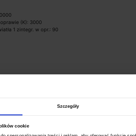
30000
 oprawie (K): 3000
atła 1 zintegr. w opr.: 90
Szczegóły
 plików cookie
do spersonalizowania treści i reklam, aby oferować funkcje sp