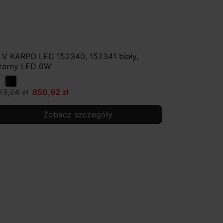
LV KARPO LED 152340, 152341 biały,
zarny LED 6W
23,24 zł
650,92 zł
Zobacz szczegóły