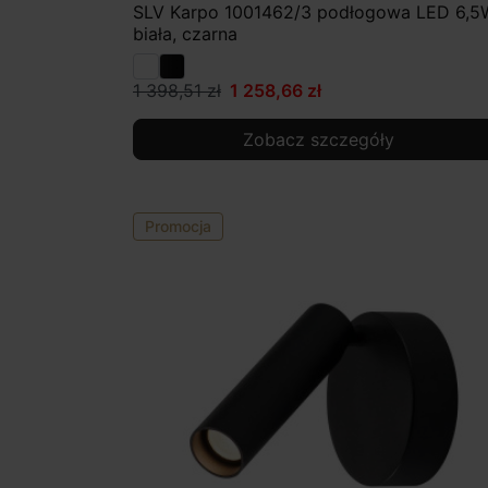
SLV Karpo 1001462/3 podłogowa LED 6,5
biała, czarna
1 398,51 zł
1 258,66 zł
Zobacz szczegóły
Promocja