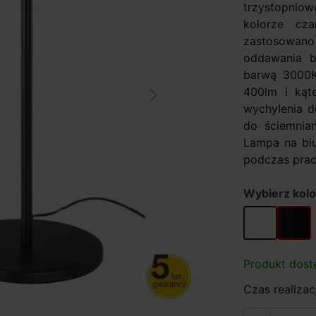
trzystopniow
kolorze cza
zastosowan
oddawania b
barwą 3000K
400lm i kąt
Next
wychylenia d
do ściemnian
Lampa na biu
podczas pracy
Wybierz kolo
biały
czarny
Produkt dost
Czas realizacj