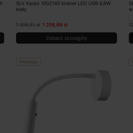
W
SLV Karpo 1002140 kinkiet LED USB 6,6W
S
biały
w
1 398,51 zł
1 258,66 zł
7
Zobacz szczegóły
Promocja