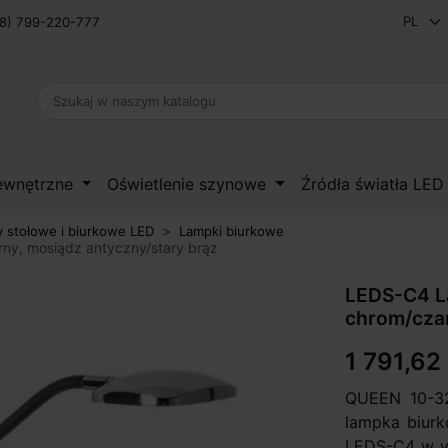
8) 799-220-777
zewnętrzne
Oświetlenie szynowe
Źródła światła LE
 stołowe i biurkowe LED
Lampki biurkowe
y, mosiądz antyczny/stary brąz
LEDS-C4 L
chrom/czar
1 791,62 
QUEEN 10-32
lampka biurk
LEDS-C4 w y