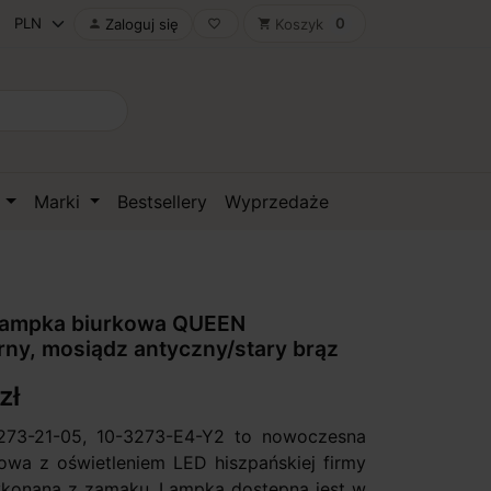
0
Zaloguj się
Koszyk

favorite_border
shopping_cart
D
Marki
Bestsellery
Wyprzedaże
ampka biurkowa QUEEN
ny, mosiądz antyczny/stary brąz
zł
73-21-05, 10-3273-E4-Y2 to nowoczesna
owa z oświetleniem LED hiszpańskiej firmy
konana z zamaku. Lampka dostępna jest w