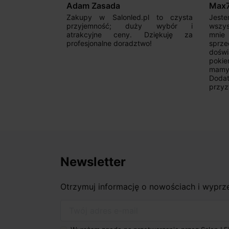
Adam Zasada
Max
alny sklep,
Zakupy w Salonled.pl to czysta
Jeste
niam fachową
przyjemność; duży wybór i
wszy
 wyborze
atrakcyjne ceny. Dziękuję za
mnie
Zdecydowanie
profesjonalne doradztwo!
sprz
doświ
pokie
mamy 
Dodat
przyz
Newsletter
Otrzymuj informację o nowościach i wypr
Twój adres e-mail