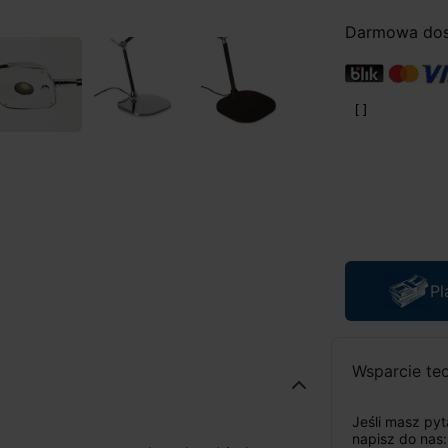
Darmowa dost
Pl
Wsparcie te
Jeśli masz py
napisz do nas