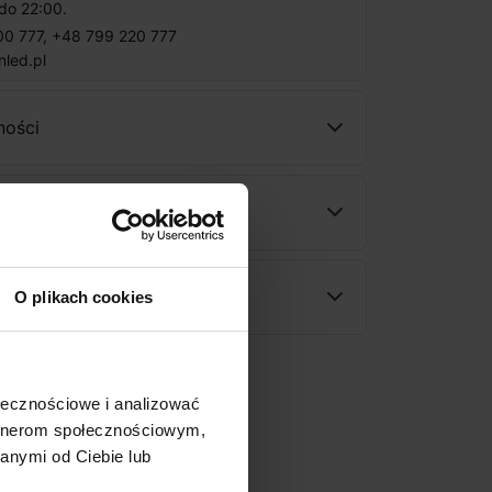
do 22:00.
00 777
,
+48 799 220 777
nled.pl
ności
wy
rodukt
O plikach cookies
ołecznościowe i analizować
artnerom społecznościowym,
anymi od Ciebie lub