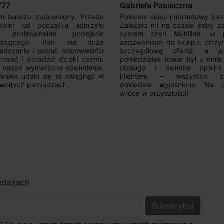
777
Gabriela Pasieczna
m bardzo zadowolony. Przede
Polecam sklep internetowy Sal
stkim od początku uderzyło
Zależało mi na czasie żeby z
 profesjonalne podejście
system szyn Multiline, w p
edającego. Pan ma duże
zadzwoniłam do sklepu, otrz
adczenie i potrafi odpowiednio
szczegółową ofertę, a 
rować i doradzić dzięki czemu
poniedziałek towar był u mnie
nasze wymarzone oświetlenie.
obsługa i świetna opiek
kowo udało się to osiągnąć w
klientem – wszystko zo
woitych pieniądzach.
dokładnie wyjaśnione. Na 
wrócę w przyszłości!
zedażach