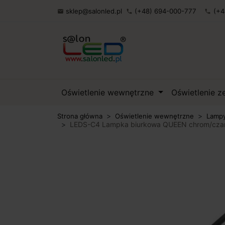
sklep@salonled.pl
(+48) 694-000-777
(+4

phone
phone
Oświetlenie wewnętrzne
Oświetlenie 
Strona główna
Oświetlenie wewnętrzne
Lampy
LEDS-C4 Lampka biurkowa QUEEN chrom/czarn