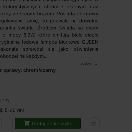
h kolorystycznych: chrom z czarnym oraz
czny ze starym brązem. Posiada obrotowy
regulowane ramię, co pozwala na dowolne
ierunku światła. Źródłem światła są diody
o mocy 6,9W, które emitują białe ciepłe
oryginalna ledowa lampka biurkowa QUEEN
konale sprawdzi się jako oświetlenie
roboczej na każdym...
Więcej
expand_more
or oprawy: chrom/czarny
y
z antyczny/stary brąz
ępny
ji: 5-30 dni

Dodaj do koszyka

favorite_border