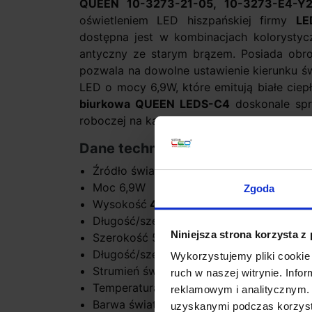
QUEEN 10-3273-21-05, 10-3273-E4-Y
oświetleniem LED hiszpańskiej firmy
LE
dostępna jest w kombinacjach kolorysty
antyczny ze starym brązem. Posiada obro
pozwala na dowolne ustawienie kierunku św
LED o mocy 6,9W, które emitują białe ciepł
biurkowa QUEEN LEDS-C4
doskonale spra
roboczej na każdym biurku.
Dane techniczne:
Źródło światła CITIZEN LED
Moc 6,9W
Zgoda
Wysokość
49,1
cm
Długość/szerokość podstawy 17cm
Niniejsza strona korzysta z
Szerokość 51,8cm
Długość/szerokość klosza 9,9cm x 10cm
Wykorzystujemy pliki cookie 
Strumień świetlny 550lm
ruch w naszej witrynie. Inf
Temperatura barwy światła 3000K
reklamowym i analitycznym. 
Barwa światła biała ciepła
uzyskanymi podczas korzysta