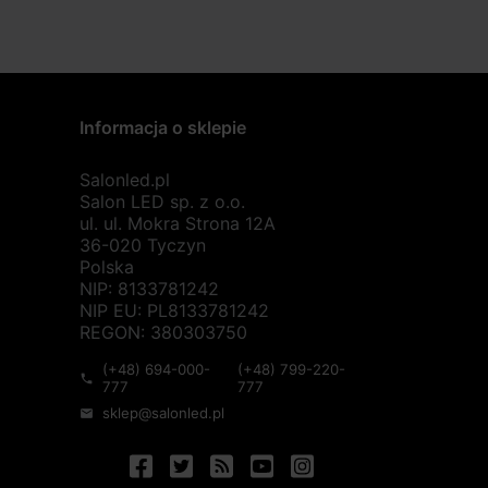
Informacja o sklepie
Salonled.pl
Salon LED sp. z o.o.
ul. ul. Mokra Strona 12A
36-020 Tyczyn
Polska
NIP: 8133781242
NIP EU: PL8133781242
REGON: 380303750
(+48) 694-000-
(+48) 799-220-
phone
777
777
sklep@salonled.pl
mail