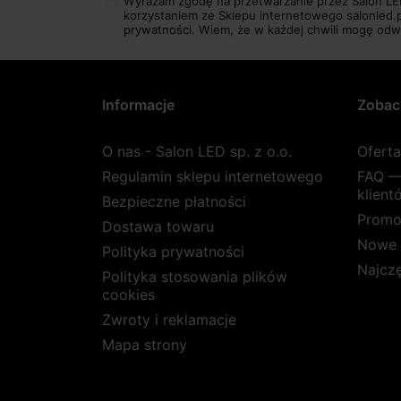
Wyrażam zgodę na przetwarzanie przez Salon LE
korzystaniem ze Sklepu internetowego salonled.
prywatności.
Wiem, że w każdej chwili mogę odw
Informacje
Zobac
O nas - Salon LED sp. z o.o.
Ofert
Regulamin sklepu internetowego
FAQ —
klient
Bezpieczne płatności
Promo
Dostawa towaru
Nowe 
Polityka prywatności
Najcz
Polityka stosowania plików
cookies
Zwroty i reklamacje
Mapa strony