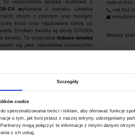
2
to nowoczesna lampka biurkowa z
maile od 8:00 
DS-C4 w
ykonana z zamaku. Lampka
+48 694 0
phone
cznych: chrom z czarnym oraz mosiądz
sklep@salo
email
towy klosz oraz regulowane ramię, co
iatła. Źródłem światła są diody CITIZEN
Metody płat
e światło. Ta oryginalna
ledowa lampka
wdzi się jako oświetlenie powierzchni
Koszt dosta
Zapytaj o p
Szczegóły
 plików cookie
do spersonalizowania treści i reklam, aby oferować funkcje sp
ormacje o tym, jak korzystasz z naszej witryny, udostępniamy p
Partnerzy mogą połączyć te informacje z innymi danymi otrzym
nia z ich usług.