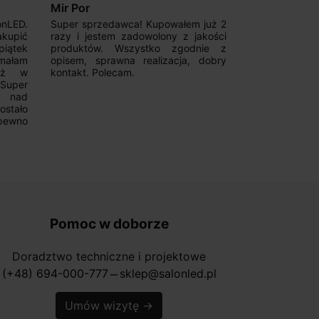
Mir Por
Patryk123
onLED.
Super sprzedawca! Kupowałem już 2
Szybka real
akupić
razy i jestem zadowolony z jakości
konkurencyjn
iątek
produktów. Wszystko zgodnie z
pomoc w 
ymałam
opisem, sprawna realizacja, dobry
magnetycznyc
już w
kontakt. Polecam.
wyboru. Z p
.Super
ponownie.
a nad
stało
pewno
Pomoc w doborze
Doradztwo techniczne i projektowe
(+48) 694-000-777
sklep@salonled.pl
horizontal_rule
Umów wizytę
→