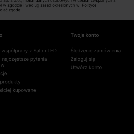
D Sp. z o.o., moich danych osobowych w celach związanych z
pl w zgodzie i według zasad określonych w
Polityce
ołać zgodę.
z
Twoje konto
a współpracy z Salon LED
Śledzenie zamówienia
 najczęstsze pytania
Zaloguj się
ów
Utwórz konto
cje
produkty
ęściej kupowane