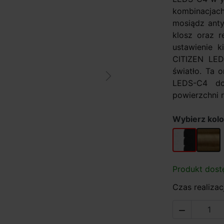
kombinacjac
mosiądz anty
klosz oraz 
ustawienie k
CITIZEN LED 
światło. Ta 
Next
LEDS-C4 dos
powierzchni 
Wybierz kol
chrom/czarn
mosiąd
Produkt dost
Czas realizac
