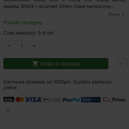
światła 3000K i strumień 359lm Dane techniczne:...
Więcej
expand_more
Produkt dostępny
Czas realizacji: 5-8 dni



Dodaj do koszyka
favorite_border
Darmowa dostawa od 1000pln. Szybkie płatności
online.