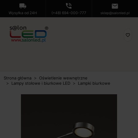
local_shipping
phone_in_talk
mail
Wysyłka od 24H
(+48) 694-000-777
sklep@salonled.pl
favorite_border
Strona główna
Oświetlenie wewnętrzne
Lampy stołowe i biurkowe LED
Lampki biurkowe