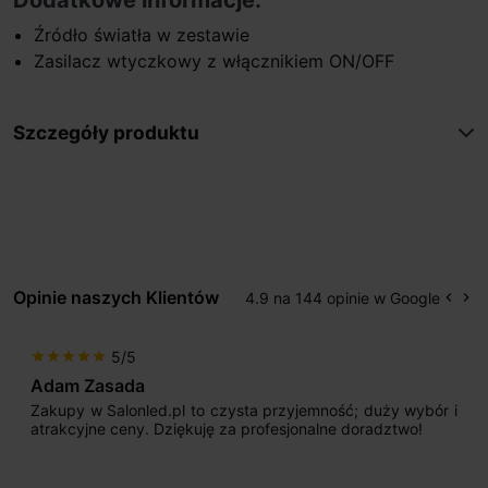
Źródło światła w zestawie
Zasilacz wtyczkowy z włącznikiem ON/OFF
Szczegóły produktu
Opinie naszych Klientów
4.9 na 144 opinie w Google
keyboard_arrow_left
keyboard_arrow_right
Popr
Na
5/5
star
star
star
star
star
Adam Zasada
Zakupy w Salonled.pl to czysta przyjemność; duży wybór i
atrakcyjne ceny. Dziękuję za profesjonalne doradztwo!