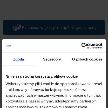
Planujesz większy zakup? Negocjuj cenę!
Wsparcie techniczne
Jeśli masz pytania lub potrzebujesz pomocy, zadzwoń
Zgoda
Szczegóły
O plikach cookies
lub napisz do nas: pracujemy od 8:00 do 18:00,
odpowiedzi na e-maile od 8:00 do 22:00.
+48 694 000 777
,
+48 799 220 777
phone
Niniejsza strona korzysta z plików cookie
sklep@salonled.pl
email
Wykorzystujemy pliki cookie do spersonalizowania treści
i reklam, aby oferować funkcje społecznościowe i
Metody płatności
analizować ruch w naszej witrynie. Informacje o tym, jak
korzystasz z naszej witryny, udostępniamy partnerom
społecznościowym, reklamowym i analitycznym.