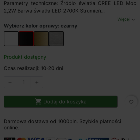
Parametry techniczne: Źródło światła CREE LED Moc
2,2W Barwa światła LED 2700K Strumień...
Więcej
expand_more
Wybierz kolor oprawy: czarny
biały
czarny
złoty
nikiel
Produkt dostępny
Czas realizacji: 10-20 dni



Dodaj do koszyka
favorite_border
Darmowa dostawa od 1000pln. Szybkie płatności
online.