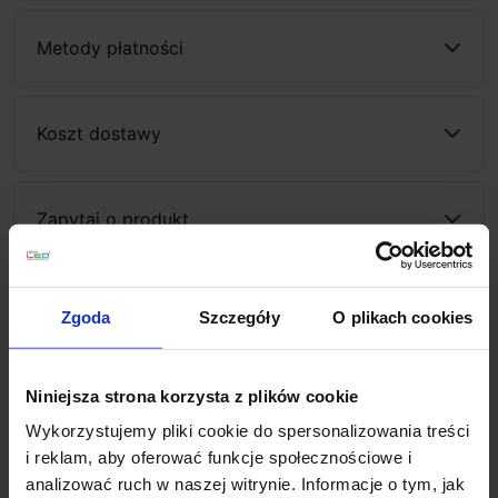
Metody płatności
Koszt dostawy
Zapytaj o produkt
Zgoda
Szczegóły
O plikach cookies
Opis
Niniejsza strona korzysta z plików cookie
LEDS-C4 GAMMA 10-6420
to rodzina lamp
biurkowych LED o bogatej kolorystyce do wyboru:
Wykorzystujemy pliki cookie do spersonalizowania treści
biały, złoty, nikiel lub miejski szary. Lampa posiada
i reklam, aby oferować funkcje społecznościowe i
wbudowaną diodę LED o mocy 2,2W, która zapewnia
analizować ruch w naszej witrynie. Informacje o tym, jak