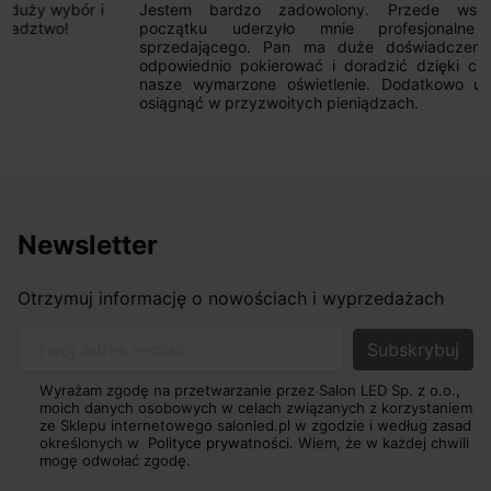
Jestem bardzo zadowolony. Przede wszystkim od
początku uderzyło mnie profesjonalne podejście
sprzedającego. Pan ma duże doświadczenie i potrafi
odpowiednio pokierować i doradzić dzięki czemu mamy
nasze wymarzone oświetlenie. Dodatkowo udało się to
osiągnąć w przyzwoitych pieniądzach.
Newsletter
Otrzymuj informację o nowościach i wyprzedażach
Twój adres e-mail
Wyrażam zgodę na przetwarzanie przez Salon LED Sp. z o.o.,
moich danych osobowych w celach związanych z korzystaniem
ze Sklepu internetowego salonled.pl w zgodzie i według zasad
określonych w
Polityce prywatności.
Wiem, że w każdej chwili
mogę odwołać zgodę.