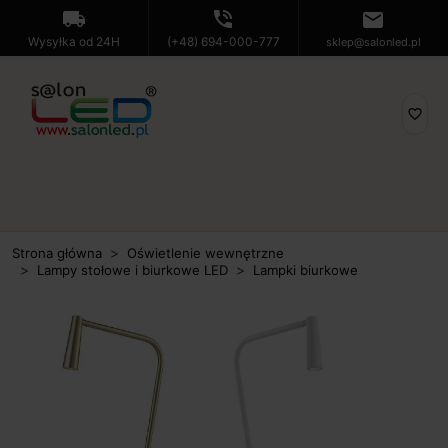
local_shipping
phone_in_talk
mail
Wysyłka od 24H
(+48) 694-000-777
sklep@salonled.pl
favorite_border
Strona główna
Oświetlenie wewnętrzne
Lampy stołowe i biurkowe LED
Lampki biurkowe