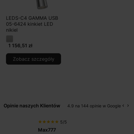
LEDS-C4 GAMMA USB
05-6424 kinkiet LED
nikiel
1 156,51 zł
Zobacz szczegóły
Opinie naszych Klientów
4.9 na 144 opinie w Google
keyboard_arrow_left
keyboard_arrow_right
Popr
Na
5/5
star
star
star
star
star
Max777