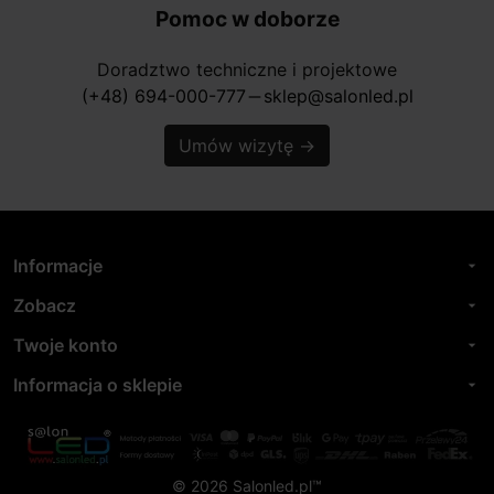
Pomoc w doborze
Doradztwo techniczne i projektowe
(+48) 694-000-777
sklep@salonled.pl
horizontal_rule
Umów wizytę
→
Informacje
arrow_drop_down
Zobacz
arrow_drop_down
Twoje konto
arrow_drop_down
Informacja o sklepie
arrow_drop_down
© 2026 Salonled.pl™