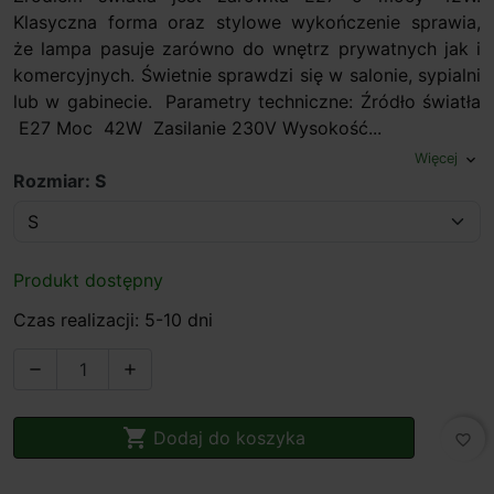
Klasyczna forma oraz stylowe wykończenie sprawia,
że lampa pasuje zarówno do wnętrz prywatnych jak i
komercyjnych. Świetnie sprawdzi się w salonie, sypialni
lub w gabinecie. Parametry techniczne: Źródło światła
E27 Moc 42W Zasilanie 230V Wysokość...
Więcej
expand_more
Rozmiar: S
Produkt dostępny
Czas realizacji: 5-10 dni



Dodaj do koszyka
favorite_border