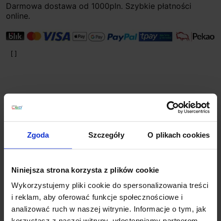
Darmowa dostawa od 1000pln. Szybkie płatności
online.
Zgoda
Szczegóły
O plikach cookies
Planujesz większy zakup? Negocjuj cenę!
Niniejsza strona korzysta z plików cookie
Wsparcie techniczne
Wykorzystujemy pliki cookie do spersonalizowania treści
i reklam, aby oferować funkcje społecznościowe i
Jeśli masz pytania lub potrzebujesz pomocy, zadzwoń
analizować ruch w naszej witrynie. Informacje o tym, jak
lub napisz do nas: pracujemy od 8:00 do 18:00,
korzystasz z naszej witryny, udostępniamy partnerom