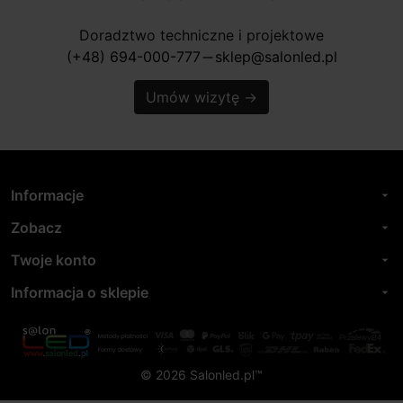
Doradztwo techniczne i projektowe
(+48) 694-000-777
sklep@salonled.pl
horizontal_rule
Umów wizytę
→
Informacje
arrow_drop_down
Zobacz
arrow_drop_down
Twoje konto
arrow_drop_down
Informacja o sklepie
arrow_drop_down
© 2026 Salonled.pl™