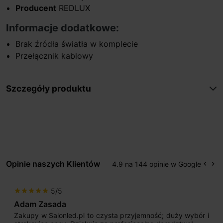
Producent
REDLUX
Informacje dodatkowe:
Brak źródła światła w komplecie
Przełącznik kablowy
Szczegóły produktu
Opinie naszych Klientów
4.9 na 144 opinie w Google
keyboard_arrow_left
keyboard_arrow_right
Popr
Na
5/5
star
star
star
star
star
Adam Zasada
Zakupy w Salonled.pl to czysta przyjemność; duży wybór i