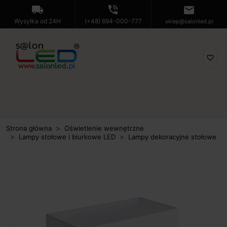
local_shipping
phone_in_talk
mail
Wysyłka od 24H
(+48) 694-000-777
sklep@salonled.pl
favorite_border
Strona główna
Oświetlenie wewnętrzne
Lampy stołowe i biurkowe LED
Lampy dekoracyjne stołowe