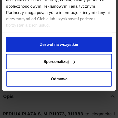
odpowiedzi na e-maile od 8:00 do 22:00.
społecznościowym, reklamowym i analitycznym.
+48 694 000 777
,
+48 799 220 777
phone
Partnerzy mogą połączyć te informacje z innymi danymi
sklep@salonled.pl
email
otrzymanymi od Ciebie lub uzyskanymi podczas
korzystania z ich usług.
Metody płatności
Zezwól na wszystkie
Koszt dostawy
Spersonalizuj
Zapytaj o produkt
Odmowa
Opis
REDLUX PLAZA S, M R11973, R11983
to elegancka i