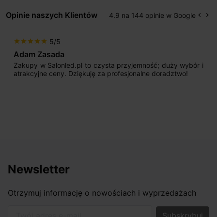
Opinie naszych Klientów
4.9 na 144 opinie w Google
keyboard_arrow_left
keyboard_arrow_right
Popr
Na
5/5
star
star
star
star
star
Adam Zasada
Zakupy w Salonled.pl to czysta przyjemność; duży wybór i
atrakcyjne ceny. Dziękuję za profesjonalne doradztwo!
Newsletter
Otrzymuj informację o nowościach i wyprzedażach