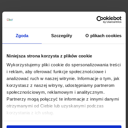
Opis
Parametry:
Zgoda
Szczegóły
O plikach cookies
wysokość (mm): 520
szerokość (mm): 280
Niniejsza strona korzysta z plików cookie
głębokość (mm): 90
ilość źródeł / rodzaj trzonka: 1 x LED zintegrowany
Wykorzystujemy pliki cookie do spersonalizowania treści
max moc źródła: 7,2 W
i reklam, aby oferować funkcje społecznościowe i
napięcie: 230 V
analizować ruch w naszej witrynie. Informacje o tym, jak
źródło w zestawie: LED 7.2 W, 504 lm, 3000K
korzystasz z naszej witryny, udostępniamy partnerom
kolor lampy: złoty i odcienie złota, czarno-złoty
społecznościowym, reklamowym i analitycznym.
materiał: metal/akryl
Partnerzy mogą połączyć te informacje z innymi danymi
IP: 20
otrzymanymi od Ciebie lub uzyskanymi podczas
korzystania z ich usług.
Szczegóły produktu