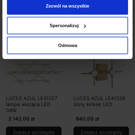
Zezwól na wszystkie
Zobacz także
Spersonalizuj
Odmowa
LUCES AZUL LE41327
LUCES AZUL LE41328
lampa wisząca LED
złoty kinkiet LED
34W
2 142,00 zł
640,00 zł
Zobacz szczegóły
Zobacz szczegóły