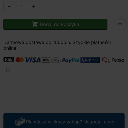



Dodaj do koszyka
favorite_border
Darmowa dostawa od 1000pln. Szybkie płatności
online.
Planujesz większy zakup? Negocjuj cenę!