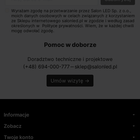
Twój adres e-mail
Wyrażam zgodę na przetwarzanie przez Salon LED Sp. z o.o.,
moich danych osobowych w celach związanych z korzystaniem
ze Sklepu internetowego salonled.pl w zgodzie i według zasad
określonych w
Polityce prywatności.
Wiem, że w każdej chwili
mogę odwołać zgodę.
Pomoc w doborze
Doradztwo techniczne i projektowe
(+48) 694-000-777
sklep@salonled.pl
horizontal_rule
Umów wizytę
→
Informacje
arrow_drop_down
Zobacz
arrow_drop_down
Twoje konto
arrow_drop_down