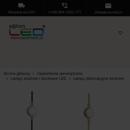
local_shipping
phone_in_talk
mail
Wysyłka od 24H
(+48) 694-000-777
sklep@salonled.pl
favorite_border
Strona główna
Oświetlenie wewnętrzne
Lampy stołowe i biurkowe LED
Lampy dekoracyjne stołowe