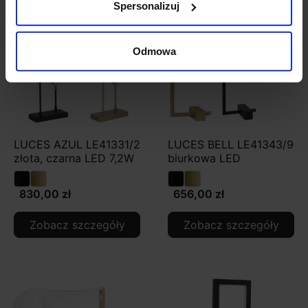
Spersonalizuj
Odmowa
LUCES AZUL LE41331/2
LUCES BELL LE41343/9
złota, czarna LED 7,2W
biurkowa LED
830,00 zł
656,00 zł
Zobacz szczegóły
Zobacz szczegóły