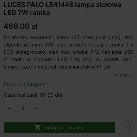
LUCES PALO LE41448 lampa stołowa
LED 7W ramka
468,00 zł
Parametry: wysokość (mm): 255 szerokość (mm): 400
głębokość (mm): 170 ilość źródeł / rodzaj trzonka: 1 x
LED zintegrowany max moc źródła: 7 W napięcie: 230
V źródło w zestawie: LED 7 W, 450 lm, 3000K kolor
lampy: czarny materiał: aluminium/akryl IP: 20
Więcej
expand_more
Produkt dostępny
Czas realizacji: 15-30 dni



Dodaj do koszyka
favorite_border