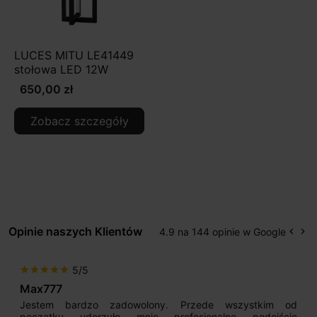
LUCES MITU LE41449
stołowa LED 12W
650,00 zł
Zobacz szczegóły
Opinie naszych Klientów
4.9 na 144 opinie w Google
keyboard_arrow_left
keyboard_arrow_right
Popr
Na
5/5
star
star
star
star
star
Max777
Jestem bardzo zadowolony. Przede wszystkim od
początku uderzyło mnie profesjonalne podejście