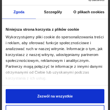
Parametry:
wysokość (mm): 255
Zgoda
Szczegóły
O plikach cookies
szerokość (mm): 400
głębokość (mm): 170
ilość źródeł / rodzaj trzonka: 1 x LED zintegrowany
Niniejsza strona korzysta z plików cookie
max moc źródła: 7 W
Wykorzystujemy pliki cookie do spersonalizowania treści
napięcie: 230 V
i reklam, aby oferować funkcje społecznościowe i
źródło w zestawie: LED 7 W, 450 lm, 3000K
analizować ruch w naszej witrynie. Informacje o tym, jak
kolor lampy: czarny
korzystasz z naszej witryny, udostępniamy partnerom
materiał: aluminium/akryl
społecznościowym, reklamowym i analitycznym.
IP: 20
Partnerzy mogą połączyć te informacje z innymi danymi
otrzymanymi od Ciebie lub uzyskanymi podczas
Szczegóły produktu
korzystania z ich usług.
Zezwól na wszystkie
Zobacz także