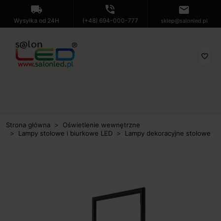
local_shipping
phone_in_talk
mail
Wysyłka od 24H
(+48) 694-000-777
sklep@salonled.pl
favorite_border
Strona główna
Oświetlenie wewnętrzne
Lampy stołowe i biurkowe LED
Lampy dekoracyjne stołowe