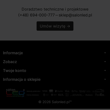
Doradztwo techniczne i projektowe
(+48) 694-000-777
sklep@salonled.pl
horizontal_rule
Umów wizytę
→
Informacje
arrow_drop_down
Zobacz
arrow_drop_down
Twoje konto
arrow_drop_down
Informacja o sklepie
arrow_drop_down
© 2026 Salonled.pl™