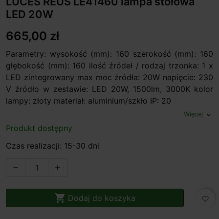
LUCES REUS LE41460 lampa stołowa
LED 20W
665,00 zł
Parametry: wysokość (mm): 160 szerokość (mm): 160
głębokość (mm): 160 ilość źródeł / rodzaj trzonka: 1 x
LED zintegrowany max moc źródła: 20W napięcie: 230
V źródło w zestawie: LED 20W, 1500lm, 3000K kolor
lampy: złoty materiał: aluminium/szkło IP: 20
Więcej
expand_more
Produkt dostępny
Czas realizacji: 15-30 dni



Dodaj do koszyka
favorite_border