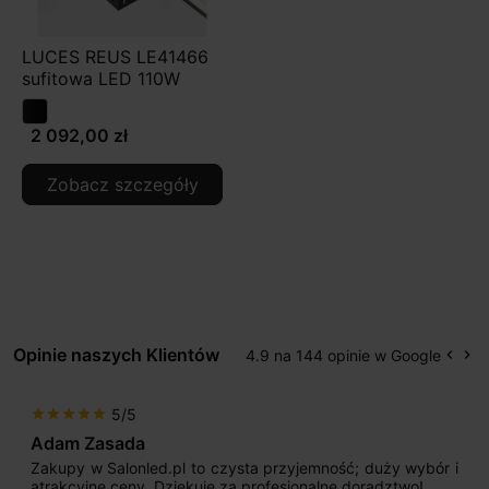
LUCES REUS LE41466
sufitowa LED 110W
2 092,00 zł
Zobacz szczegóły
Opinie naszych Klientów
4.9 na 144 opinie w Google
keyboard_arrow_left
keyboard_arrow_right
Popr
Na
5/5
star
star
star
star
star
Adam Zasada
Zakupy w Salonled.pl to czysta przyjemność; duży wybór i
atrakcyjne ceny. Dziękuję za profesjonalne doradztwo!