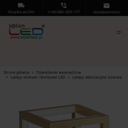
local_shipping
phone_in_talk
mail
Wysyłka od 24H
(+48) 694-000-777
sklep@salonled.pl
favorite_border
Strona główna
Oświetlenie wewnętrzne
Lampy stołowe i biurkowe LED
Lampy dekoracyjne stołowe