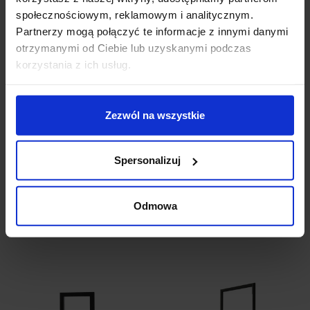
społecznościowym, reklamowym i analitycznym.
Partnerzy mogą połączyć te informacje z innymi danymi
otrzymanymi od Ciebie lub uzyskanymi podczas
korzystania z ich usług.
Zezwól na wszystkie
LUCES AZUL LE41331/2
LUCES CALI LE41367
złota, czarna LED 7,2W
lampa stołowa LED 6W
Spersonalizuj
830,00 zł
764,00 zł
Odmowa
Zobacz szczegóły
Zobacz szczegóły