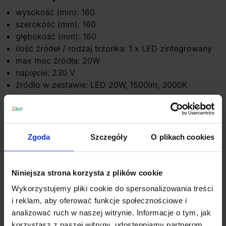
wysokość (mm): 160
szerokość (mm): 160
głębokość (mm): 160
ilość źródeł / rodzaj trzonka: 1 x LED zintegrowany
max moc źródła: 20W
napięcie: 230 V
źródło w zestawie: LED 20W, 1500lm, 3000K
kolor lampy: złoty
materiał: aluminium/szkło
IP: 20
Zgoda
Szczegóły
O plikach cookies
Szczegóły produktu
Niniejsza strona korzysta z plików cookie
Wykorzystujemy pliki cookie do spersonalizowania treści
Zobacz także
i reklam, aby oferować funkcje społecznościowe i
analizować ruch w naszej witrynie. Informacje o tym, jak
korzystasz z naszej witryny, udostępniamy partnerom