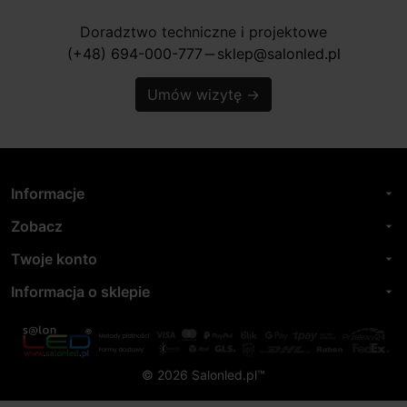
Doradztwo techniczne i projektowe
(+48) 694-000-777
sklep@salonled.pl
horizontal_rule
Umów wizytę
→
Informacje
arrow_drop_down
Zobacz
arrow_drop_down
Twoje konto
arrow_drop_down
Informacja o sklepie
arrow_drop_down
© 2026 Salonled.pl™