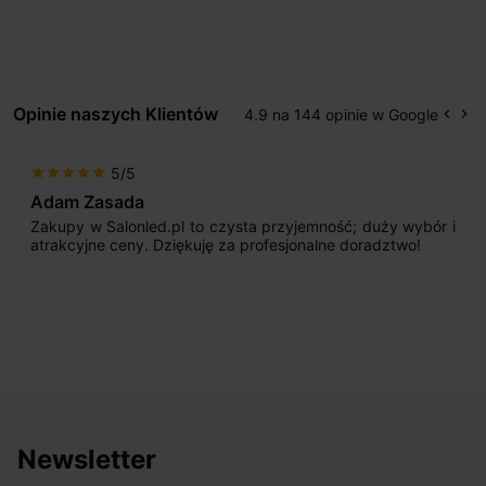
Opinie naszych Klientów
4.9 na 144 opinie w Google
keyboard_arrow_left
keyboard_arrow_right
Popr
Na
5/5
star
star
star
star
star
Adam Zasada
Zakupy w Salonled.pl to czysta przyjemność; duży wybór i
atrakcyjne ceny. Dziękuję za profesjonalne doradztwo!
Newsletter