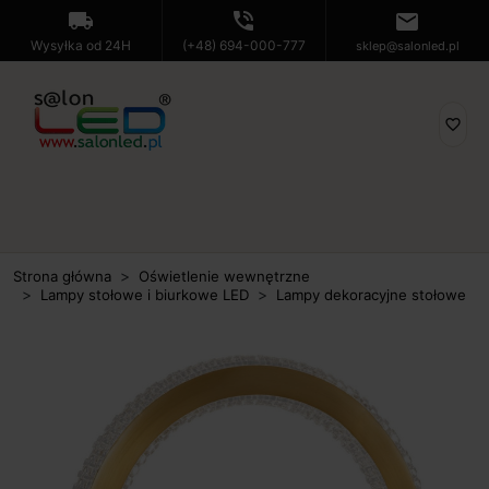
local_shipping
phone_in_talk
mail
Wysyłka od 24H
(+48) 694-000-777
sklep@salonled.pl
favorite_border
Strona główna
Oświetlenie wewnętrzne
Lampy stołowe i biurkowe LED
Lampy dekoracyjne stołowe