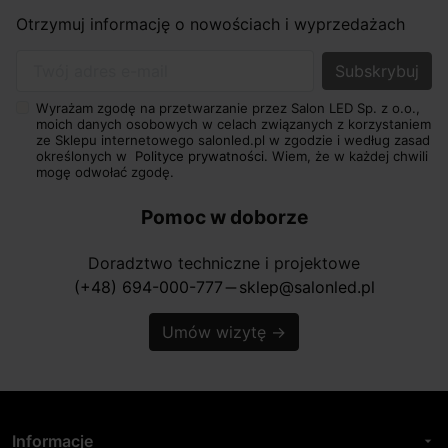
Otrzymuj informację o nowościach i wyprzedażach
Twój adres e-mail
Wyrażam zgodę na przetwarzanie przez Salon LED Sp. z o.o.,
moich danych osobowych w celach związanych z korzystaniem
ze Sklepu internetowego salonled.pl w zgodzie i według zasad
określonych w
Polityce prywatności.
Wiem, że w każdej chwili
mogę odwołać zgodę.
Pomoc w doborze
Doradztwo techniczne i projektowe
(+48) 694-000-777
sklep@salonled.pl
horizontal_rule
Umów wizytę
→
Informacje
arrow_drop_down