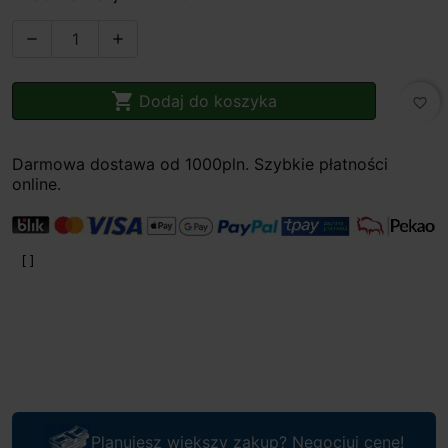



Dodaj do koszyka
favorite_border
Darmowa dostawa od 1000pln. Szybkie płatności
online.
Planujesz większy zakup? Negocjuj cenę!