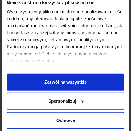
Niniejsza strona korzysta z plików cookie
Wykorzystujemy pliki cookie do spersonalizowania treści
i reklam, aby oferować funkcje społecznościowe i
Opis
analizować ruch w naszej witrynie. Informacje o tym, jak
korzystasz z naszej witryny, udostępniamy partnerom
Parametry:
społecznościowym, reklamowym i analitycznym.
Partnerzy mogą połączyć te informacje z innymi danymi
średnica (mm): 250
otrzymanymi od Ciebie lub uzyskanymi podczas
wysokość (mm): 260
korzystania z ich usług.
głębokość (mm): 80
ilość źródeł / rodzaj trzonka: 1 x LED zintegrowany
max moc źródła: 20 W
Zezwól na wszystkie
napięcie: 230 V
źródło w zestawie: LED 20 W, 1276 lm, 3000K
kolor lampy: złoty i odcienie złota
Spersonalizuj
materiał: aluminium/akryl
IP: 20
Odmowa