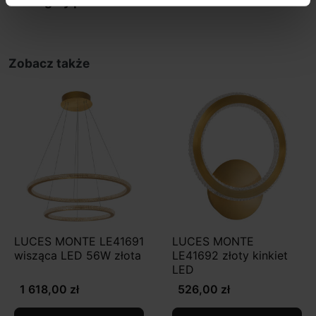
Szczegóły produktu
Zobacz także
LUCES MONTE LE41691
LUCES MONTE
wisząca LED 56W złota
LE41692 złoty kinkiet
LED
1 618,00 zł
526,00 zł