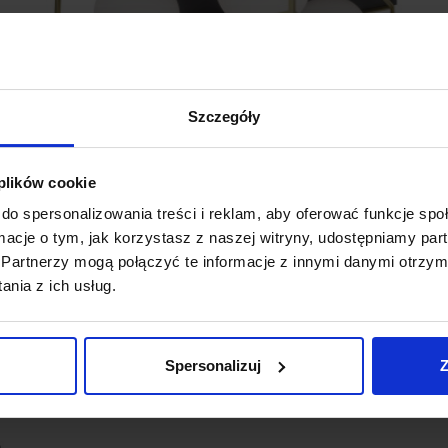
Szczegóły
 plików cookie
a
LUCES PLATA LE41787 lampa sufitowa
L
czarno-złota
3
do spersonalizowania treści i reklam, aby oferować funkcje sp
1 258,00 zł
ormacje o tym, jak korzystasz z naszej witryny, udostępniamy p
Partnerzy mogą połączyć te informacje z innymi danymi otrzym
Zobacz szczegóły
nia z ich usług.
Spersonalizuj
Z