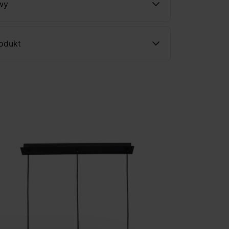
wy
rodukt