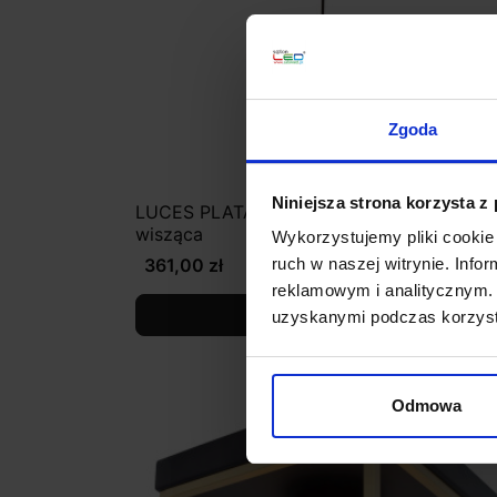
Zgoda
Niniejsza strona korzysta z
LUCES PLATA LE41786 złoto-czarna lamp
wisząca
Wykorzystujemy pliki cookie 
361,00 zł
ruch w naszej witrynie. Inf
reklamowym i analitycznym. 
Zobacz szczegóły
uzyskanymi podczas korzysta
Odmowa