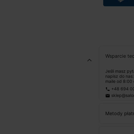
Wsparcie te
Jeśli masz py
napisz do nas
maile od 8:00 
+48 694 0
phone
sklep@salo
email
Metody płat