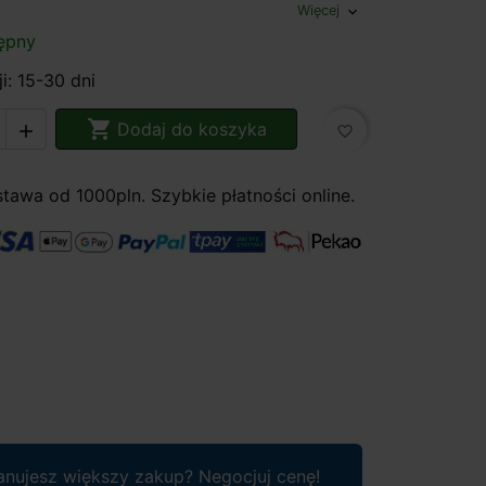
Więcej
expand_more
ępny
i: 15-30 dni

Dodaj do koszyka

favorite_border
awa od 1000pln. Szybkie płatności online.
anujesz większy zakup? Negocjuj cenę!