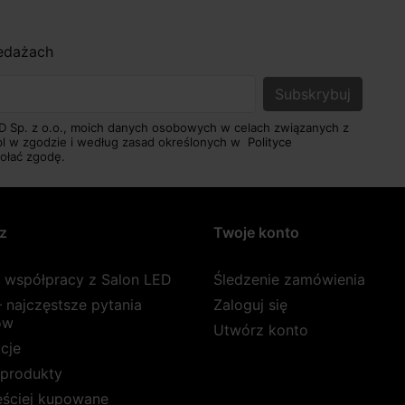
zedażach
D Sp. z o.o., moich danych osobowych w celach związanych z
pl w zgodzie i według zasad określonych w
Polityce
ołać zgodę.
z
Twoje konto
a współpracy z Salon LED
Śledzenie zamówienia
 najczęstsze pytania
Zaloguj się
ów
Utwórz konto
cje
produkty
ęściej kupowane