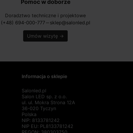
Pomoc w doborze
Doradztwo techniczne i projektowe
(+48) 694-000-777
sklep@salonled.pl
horizontal_rule
Umów wizytę
→
Informacja o sklepie
Salonled.pl
Salon LED sp. z o.o.
ul. ul. Mokra Strona 12A
36-020 Tyczyn
Polska
NIP: 8133781242
NIP EU: PL8133781242
REGON: 380303750