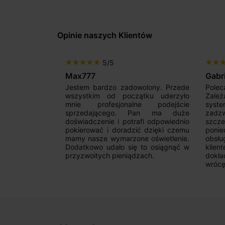
Opinie naszych Klientów
5/5
star
star
star
star
star
star
star
sta
Max777
Gabr
pl to czysta
Jestem bardzo zadowolony. Przede
Polec
ży wybór i
wszystkim od początku uderzyło
Zależ
 Dziękuję za
mnie profesjonalne podejście
syst
wo!
sprzedającego. Pan ma duże
zadzw
doświadczenie i potrafi odpowiednio
szcz
pokierować i doradzić dzięki czemu
ponie
mamy nasze wymarzone oświetlenie.
obsł
Dodatkowo udało się to osiągnąć w
klie
przyzwoitych pieniądzach.
dokł
wrócę