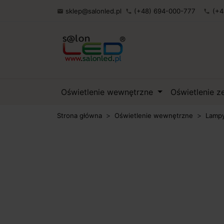
sklep@salonled.pl
(+48) 694-000-777
(+4

phone
phone
Oświetlenie wewnętrzne
Oświetlenie 
Strona główna
Oświetlenie wewnętrzne
Lampy