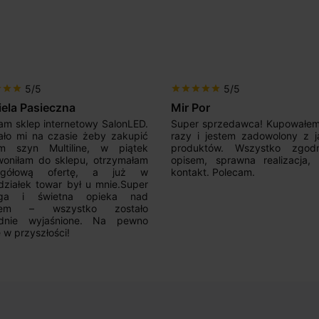
5/5
5/5
r
star
star
star
star
star
star
star
iela Pasieczna
Mir Por
am sklep internetowy SalonLED.
Super sprzedawca! Kupowałem
ało mi na czasie żeby zakupić
razy i jestem zadowolony z j
em szyn Multiline, w piątek
produktów. Wszystko zgod
oniłam do sklepu, otrzymałam
opisem, sprawna realizacja,
egółową ofertę, a już w
kontakt. Polecam.
działek towar był u mnie.Super
uga i świetna opieka nad
ntem – wszystko zostało
adnie wyjaśnione. Na pewno
 w przyszłości!