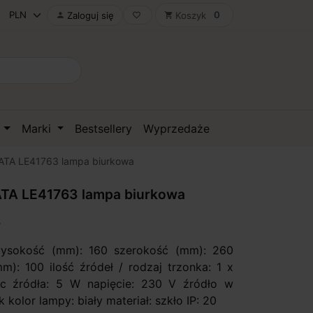
0
Zaloguj się
Koszyk

favorite_border
shopping_cart
D
Marki
Bestsellery
Wyprzedaże
TA LE41763 lampa biurkowa
TA LE41763 lampa biurkowa
wysokość (mm): 160 szerokość (mm): 260
m): 100 ilość źródeł / rodzaj trzonka: 1 x
 źródła: 5 W napięcie: 230 V źródło w
k kolor lampy: biały materiał: szkło IP: 20