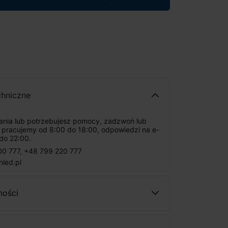
chniczne
tania lub potrzebujesz pomocy, zadzwoń lub
: pracujemy od 8:00 do 18:00, odpowiedzi na e-
do 22:00.
00 777
,
+48 799 220 777
nled.pl
ności