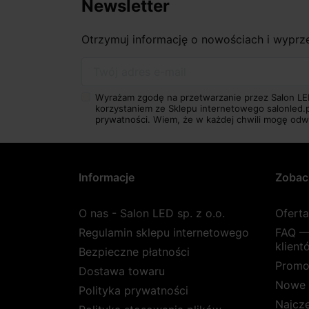
Newsletter
Otrzymuj informację o nowościach i wypr
Twój adres e-mail
Wyrażam zgodę na przetwarzanie przez Salon LE
korzystaniem ze Sklepu internetowego salonled.
prywatności.
Wiem, że w każdej chwili mogę odw
Informacje
Zobac
O nas - Salon LED sp. z o.o.
Ofert
Regulamin sklepu internetowego
FAQ —
klient
Bezpieczne płatności
Promo
Dostawa towaru
Nowe 
Polityka prywatności
Najcz