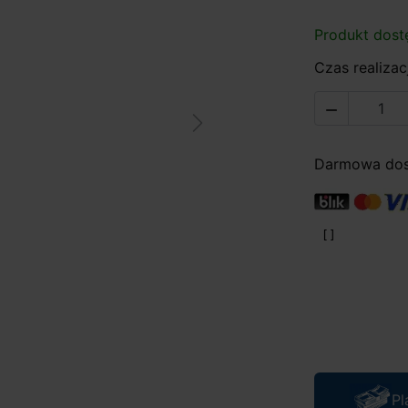
Produkt dost
Czas realizacj

Next
Darmowa dost
Pl