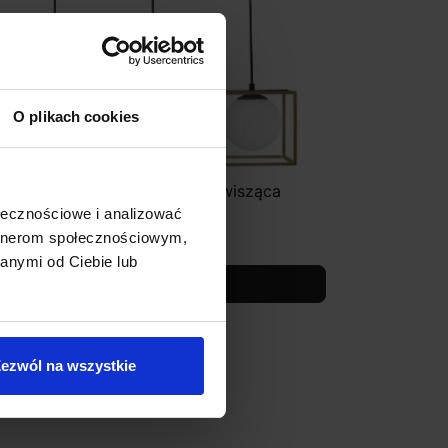
O plikach cookies
UCES PLATA LE41788 lampa wisząca
xE14
ołecznościowe i analizować
925,00 zł
artnerom społecznościowym,
anymi od Ciebie lub
Zobacz szczegóły
ezwól na wszystkie