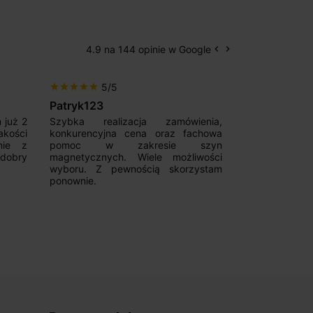
4.9 na 144 opinie w Google
keyboard_arrow_left
keyboard_arrow_right
Poprzedni
Następny
5/5
5/5
star
star
star
star
star
star
star
star
star
star
Patryk123
Adrianas
 już 2
Szybka realizacja zamówienia,
Good magnetic
akości
konkurencyjna cena oraz fachowa
Fast deliver
nie z
pomoc w zakresie szyn
communicative
 dobry
magnetycznych. Wiele możliwości
from them
wyboru. Z pewnością skorzystam
Recommend!!!
ponownie.