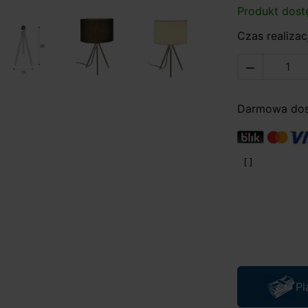
Produkt dost
Czas realizacj

Darmowa dost
Pl