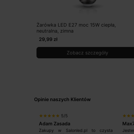
Żarówka LED E27 moc 15W ciepła,
neutralna, zimna
29,99 zł
Zobacz szczegóły
Opinie naszych Klientów
5/5
5/5
star
star
star
star
star
star
star
star
star
star
Adam Zasada
Max777
p,
Zakupy w Salonled.pl to czysta
Jestem bardzo z