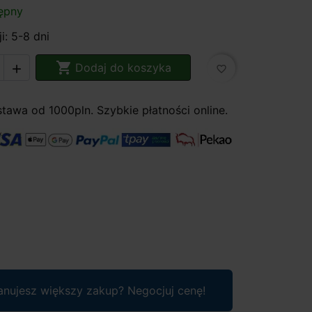
ępny
i: 5-8 dni

Dodaj do koszyka

favorite_border
awa od 1000pln. Szybkie płatności online.
anujesz większy zakup? Negocjuj cenę!