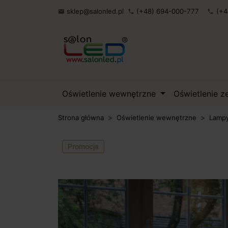
sklep@salonled.pl
(+48) 694-000-777
(+4

phone
phone
Oświetlenie wewnętrzne
Oświetlenie 
Strona główna
Oświetlenie wewnętrzne
Lampy
Promocja