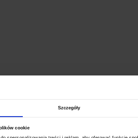
ńczony wtyczką euro
Szczegóły
 plików cookie
do spersonalizowania treści i reklam, aby oferować funkcje sp