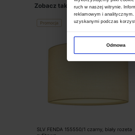
Zobacz także
ruch w naszej witrynie. Inf
reklamowym i analitycznym. 
uzyskanymi podczas korzysta
Promocja
favorite_border
Odmowa
SLV FENDA 155550/1 czarny, biały rozeta