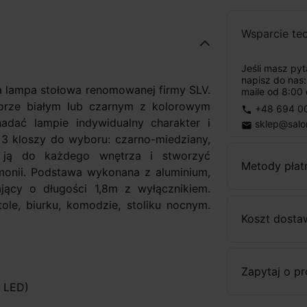
Wsparcie te
Jeśli masz py
napisz do nas
 lampa stołowa renomowanej firmy SLV.
maile od 8:00 
orze białym lub czarnym z kolorowym
+48 694 0
phone
dać lampie indywidualny charakter i
sklep@salo
email
3 kloszy do wyboru: czarno-miedziany,
 ją do każdego wnętrza i stworzyć
Metody płat
monii. Podstawa wykonana z aluminium,
ający o długości 1,8m z wyłącznikiem.
tole, biurku, komodzie, stoliku nocnym.
Koszt dosta
Zapytaj o p
 LED)