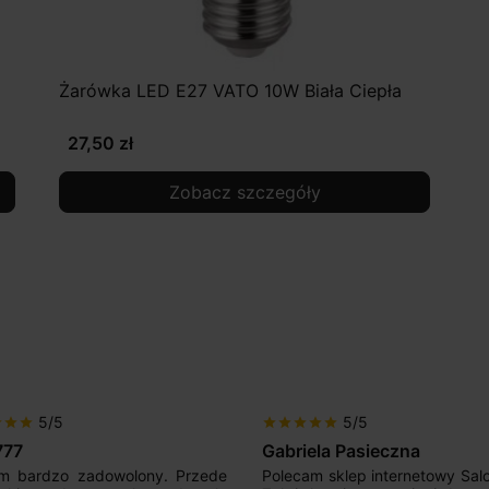
Żarówka LED E27 VATO 10W Biała Ciepła
27,50 zł
Zobacz szczegóły
5/5
star
star
star
star
star
sta
Gabriela Pasieczna
M
adowolony. Przede
Polecam sklep internetowy SalonLED.
S