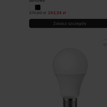
sufitowa
270,60 zł
243,54 zł
Zobacz szczegóły
favorite_border