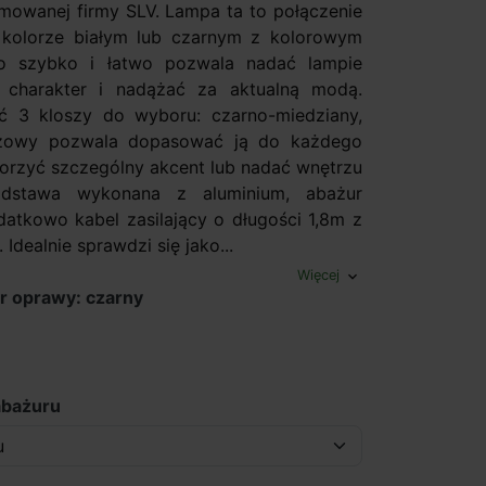
mowanej firmy SLV. Lampa ta to połączenie
kolorze białym lub czarnym z kolorowym
o szybko i łatwo pozwala nadać lampie
y charakter i nadążać za aktualną modą.
ć 3 kloszy do wyboru: czarno-miedziany,
eżowy pozwala dopasować ją do każdego
worzyć szczególny akcent lub nadać wnętrzu
odstawa wykonana z aluminium, abażur
odatkowo kabel zasilający o długości 1,8m z
 Idealnie sprawdzi się jako...
Więcej
expand_more
r oprawy: czarny
abażuru