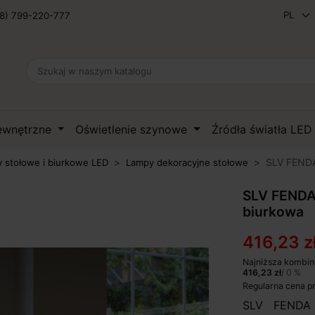
8) 799-220-777
zewnętrzne
Oświetlenie szynowe
Źródła światła LE
SLV FENDA
 stołowe i biurkowe LED
Lampy dekoracyjne stołowe
SLV FENDA 
biurkowa
416,23 z
Najniższa kombin
416,23 zł
/ 0 %
Regularna cena p
SLV FENDA 