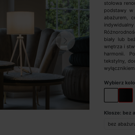
stołowa reno
podstawy w 
abażurem, c
indywidualn
Różnorodnoś
biały lub b
Next
wnętrza i st
harmonii. P
tekstylny, d
wyłącznikiem.
Wybierz kolo
biały
czarny
Klosze: bez 