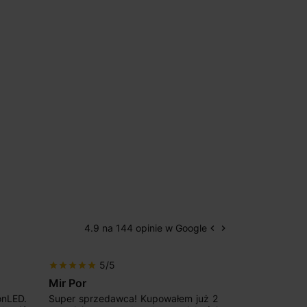
4.9 na 144 opinie w Google
keyboard_arrow_left
keyboard_arrow_right
Poprzedni
Następny
5/5
5/5
r
star
star
star
star
star
star
star
star
star
ir Por
Patryk123
uper sprzedawca! Kupowałem już 2
Szybka realizacja zam