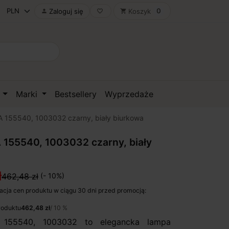
0
Zaloguj się
Koszyk

favorite_border
shopping_cart
D
Marki
Bestsellery
Wyprzedaże
 155540, 1003032 czarny, biały biurkowa
155540, 1003032 czarny, biały
ł
462,48 zł
(- 10%)
acja cen produktu w ciągu 30 dni przed promocją:
roduktu
462,48 zł
/ 10 %
155540, 1003032 to elegancka lampa