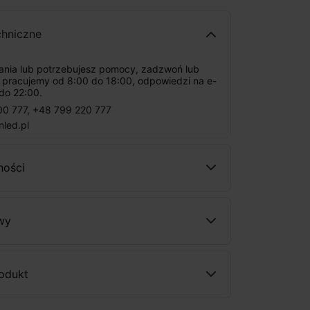
chniczne
tania lub potrzebujesz pomocy, zadzwoń lub
: pracujemy od 8:00 do 18:00, odpowiedzi na e-
do 22:00.
00 777
,
+48 799 220 777
nled.pl
ności
wy
rodukt