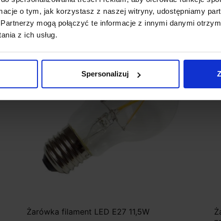
ormacje o tym, jak korzystasz z naszej witryny, udostępniamy p
Partnerzy mogą połączyć te informacje z innymi danymi otrzym
nia z ich usług.
favorite_border
Spersonalizuj
Z
Żarówka filament LED E27 11,5W
Ż