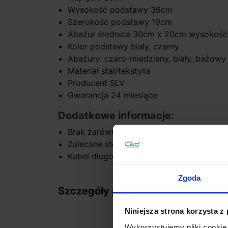
Wysokość podstawy 36cm
Szerokość podstawy 19cm
Abażur średnica 30cm x 20cm wysokość
Kolor podstawy biały, czarny
Abażury: czaro-miedziany, biały, beżowy
Materiał stal/tekstylia
Producent SLV
Gwarancja 24 miesiące
Dodatkowe informacje:
Brak żarówki w komplecie
Zalecane stosowanie żarówki LED
Kabel długość 1,8m z włacznikiem, zako
Zgoda
Szczegóły produktu
Niniejsza strona korzysta z
Wykorzystujemy pliki cookie 