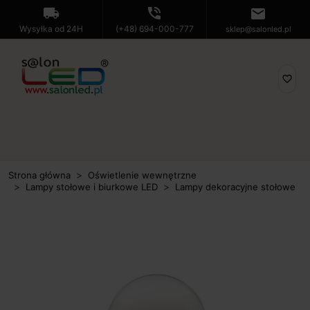
local_shipping
phone_in_talk
mail
Wysyłka od 24H
(+48) 694-000-777
sklep@salonled.pl
favorite_border
Strona główna
Oświetlenie wewnętrzne
Lampy stołowe i biurkowe LED
Lampy dekoracyjne stołowe