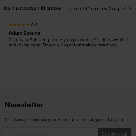
Opinie naszych Klientów
4.9 na 144 opinie w Google
keyboard_arrow_left
keyboard_arrow_right
Popr
Na
5/5
star
star
star
star
star
Adam Zasada
Zakupy w Salonled.pl to czysta przyjemność; duży wybór i
atrakcyjne ceny. Dziękuję za profesjonalne doradztwo!
Newsletter
Otrzymuj informację o nowościach i wyprzedażach