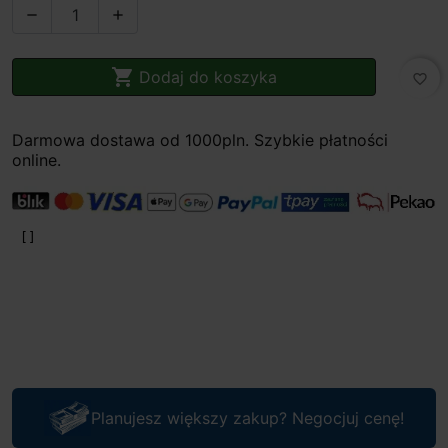



Dodaj do koszyka
favorite_border
Darmowa dostawa od 1000pln. Szybkie płatności
online.
Planujesz większy zakup? Negocjuj cenę!