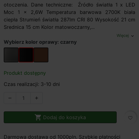
otoczenia. Dane techniczne: Źródło światła 1 x LED
Moc 1 x 2,6W Temperatura barwowa 2700K biała
ciepła Strumień światła 287lm CRI 80 Wysokość 21 cm
Srednica 15 cm Kolor matowoczarny,...
Więcej
expand_more
Wybierz kolor oprawy: czarny
szary kamień
czarny
jasny brąz
Produkt dostępny
Czas realizacji: 3-10 dni



Dodaj do koszyka
favorite_border
Darmowa dostawa od 1000pln. Szybkie płatności