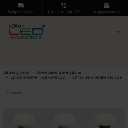
local_shipping
phone_in_talk
mail
Wysyłka od 24H
(+48) 694-000-777
sklep@salonled.pl
favorite_border
Strona główna
Oświetlenie wewnętrzne
Lampy stołowe i biurkowe LED
Lampy dekoracyjne stołowe
Promocja