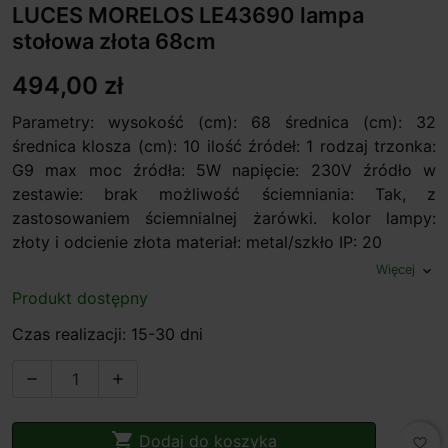
LUCES MORELOS LE43690 lampa
stołowa złota 68cm
494,00 zł
Parametry: wysokość (cm): 68 średnica (cm): 32
średnica klosza (cm): 10 ilość źródeł: 1 rodzaj trzonka:
G9 max moc źródła: 5W napięcie: 230V źródło w
zestawie: brak możliwość ściemniania: Tak, z
zastosowaniem ściemnialnej żarówki. kolor lampy:
złoty i odcienie złota materiał: metal/szkło IP: 20
Więcej
expand_more
Produkt dostępny
Czas realizacji: 15-30 dni



Dodaj do koszyka
favorite_border