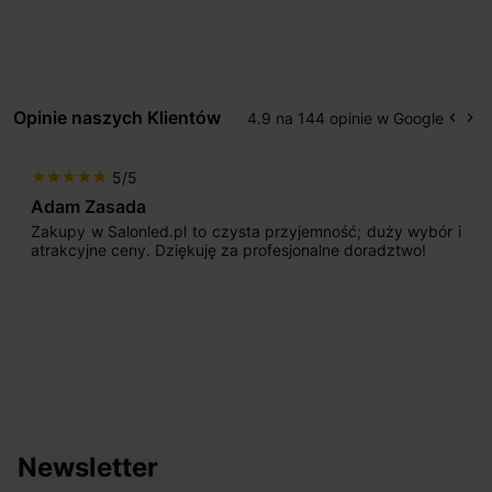
Opinie naszych Klientów
4.9 na 144 opinie w Google
keyboard_arrow_left
keyboard_arrow_right
Popr
Na
5/5
star
star
star
star
star
Adam Zasada
Zakupy w Salonled.pl to czysta przyjemność; duży wybór i
atrakcyjne ceny. Dziękuję za profesjonalne doradztwo!
Newsletter