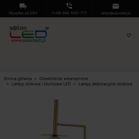
local_shipping
phone_in_talk
mail
Wysyłka od 24H
(+48) 694-000-777
sklep@salonled.pl
favorite_border
Strona główna
Oświetlenie wewnętrzne
Lampy stołowe i biurkowe LED
Lampy dekoracyjne stołowe