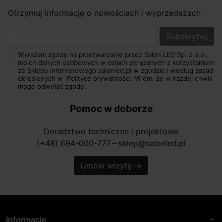
Otrzymuj informację o nowościach i wyprzedażach
Twój adres e-mail
Wyrażam zgodę na przetwarzanie przez Salon LED Sp. z o.o.,
moich danych osobowych w celach związanych z korzystaniem
ze Sklepu internetowego salonled.pl w zgodzie i według zasad
określonych w
Polityce prywatności.
Wiem, że w każdej chwili
mogę odwołać zgodę.
Pomoc w doborze
Doradztwo techniczne i projektowe
(+48) 694-000-777
sklep@salonled.pl
horizontal_rule
Umów wizytę
→
Informacje
arrow_drop_down