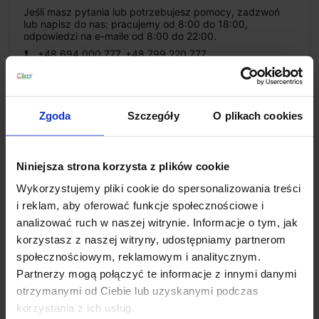
Jeśli masz pytania lub potrzebujesz pomocy, zadzwoń
lub napisz do nas: pracujemy od 8:00 do 18:00,
odpowiedzi na e-maile od 8:00 do 22:00.
+48 694 000 777
,
+48 799 220 777
phone
sklep@salonled.pl
email
Metody płatności
Zgoda
Szczegóły
O plikach cookies
Niniejsza strona korzysta z plików cookie
Koszt dostawy
Wykorzystujemy pliki cookie do spersonalizowania treści
i reklam, aby oferować funkcje społecznościowe i
Zapytaj o produkt
analizować ruch w naszej witrynie. Informacje o tym, jak
korzystasz z naszej witryny, udostępniamy partnerom
społecznościowym, reklamowym i analitycznym.
Partnerzy mogą połączyć te informacje z innymi danymi
Opis
otrzymanymi od Ciebie lub uzyskanymi podczas
korzystania z ich usług.