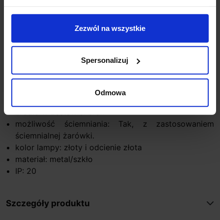
Parametry:
Zezwól na wszystkie
wysokość (cm): 68
średnica (cm): 32
średnica klosza (cm): 10
Spersonalizuj
ilość źródeł: 1
rodzaj trzonka: G9
max moc źródła: 5W
Odmowa
napięcie: 230V
źródło w zestawie: brak
możliwość ściemniania: Tak, z zastosowaniem
ściemnialnej żarówki.
kolor lampy: złoty i odcienie złota
materiał: metal/szkło
IP: 20
Szczegóły produktu