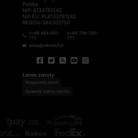
Polska
NIP: 8133781242
NIP EU: PL8133781242
REGON: 380303750
(+48) 694-000-
(+48) 799-220-
phone
777
777
sklep@salonled.pl
mail
Łatwe zwroty
Rozpocznij zwrot
Sprawdź status zwrotu