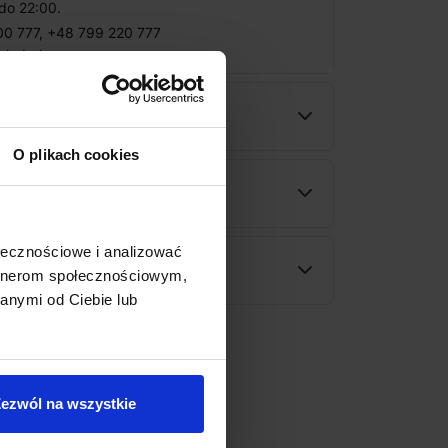
do 22:00.
00 777
,
+48 799 220 777
nled.pl
ności
O plikach cookies
wy
ołecznościowe i analizować
rodukt
artnerom społecznościowym,
anymi od Ciebie lub
ezwól na wszystkie