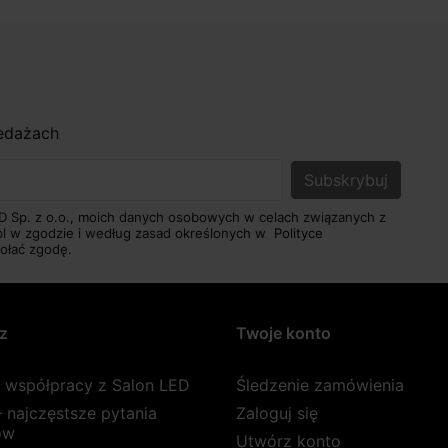
zedażach
D Sp. z o.o., moich danych osobowych w celach związanych z
pl w zgodzie i według zasad określonych w
Polityce
ołać zgodę.
z
Twoje konto
a współpracy z Salon LED
Śledzenie zamówienia
 najczęstsze pytania
Zaloguj się
ów
Utwórz konto