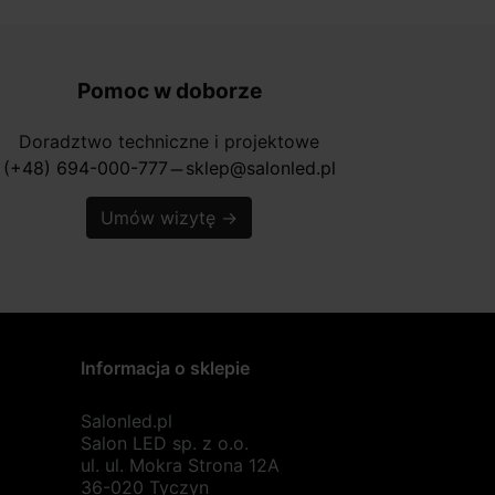
Pomoc w doborze
Doradztwo techniczne i projektowe
(+48) 694-000-777
sklep@salonled.pl
horizontal_rule
Umów wizytę
→
Informacja o sklepie
Salonled.pl
Salon LED sp. z o.o.
ul. ul. Mokra Strona 12A
36-020 Tyczyn