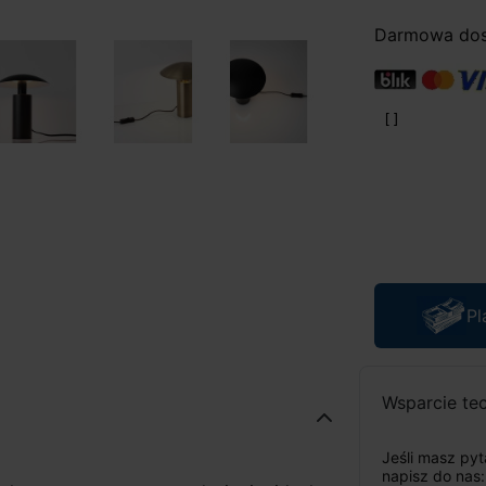
Darmowa dost
Pl
Wsparcie te
Jeśli masz py
napisz do nas