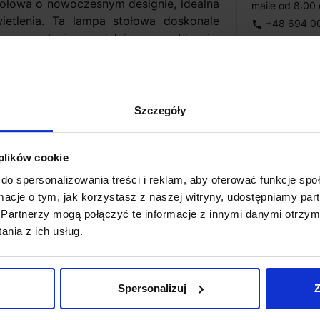
ołowa o nowoczesnym designie, idealna
maile od 8:00 
etlenia. Ta lampa stołowa doskonale
+48 694 0
phone
e w salonie, sypialni czy gabinecie,
sklep@salo
email
 oraz podkreślając nowoczesny wystrój
Metody płat
Szczegóły
Koszt dosta
 plików cookie
ntegrowany
do spersonalizowania treści i reklam, aby oferować funkcje sp
Zapytaj o p
ormacje o tym, jak korzystasz z naszej witryny, udostępniamy p
0K
Partnerzy mogą połączyć te informacje z innymi danymi otrzym
nia z ich usług.
Spersonalizuj
Z