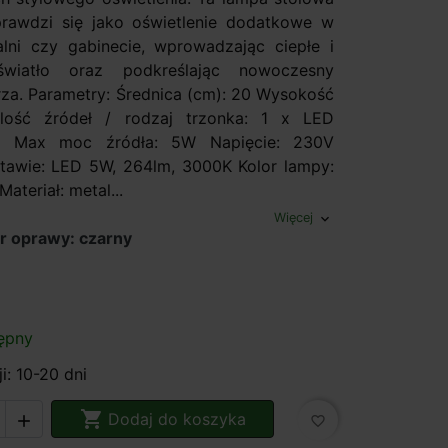
rawdzi się jako oświetlenie dodatkowe w
ialni czy gabinecie, wprowadzając ciepłe i
światło oraz podkreślając nowoczesny
rza. Parametry: Średnica (cm): 20 Wysokość
Ilość źródeł / rodzaj trzonka: 1 x LED
ny Max moc źródła: 5W Napięcie: 230V
tawie: LED 5W, 264lm, 3000K Kolor lampy:
Materiał: metal...
Więcej
expand_more
r oprawy: czarny
ępny
i: 10-20 dni

Dodaj do koszyka

favorite_border