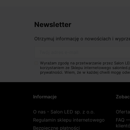
Newsletter
Otrzymuj informację o nowościach i wypr
Twój adres e-mail
Wyrażam zgodę na przetwarzanie przez Salon LE
korzystaniem ze Sklepu internetowego salonled.
prywatności.
Wiem, że w każdej chwili mogę odw
Informacje
Zobac
O nas - Salon LED sp. z o.o.
Ofert
Regulamin sklepu internetowego
FAQ —
klient
Bezpieczne płatności