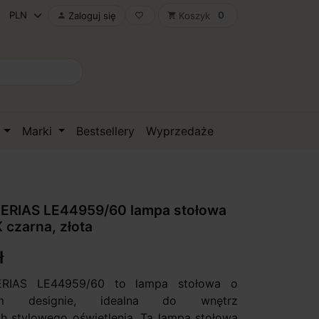
0
Zaloguj się
Koszyk

favorite_border
shopping_cart
D
Marki
Bestsellery
Wyprzedaże
ERIAS LE44959/60 lampa stołowa
czarna, złota
ł
RIAS LE44959/60 to lampa stołowa o
ym designie, idealna do wnętrz
 stylowego oświetlenia. Ta lampa stołowa