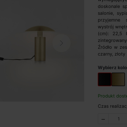
doskonale sp
salonie, syp
przyjemne 
wystrój wnęt
(cm): 22,5 
zintegrowa
Next
Źródło w zes
czarny, złoty 
Wybierz kolo
czarny
złoty
Produkt dost
Czas realizacj
