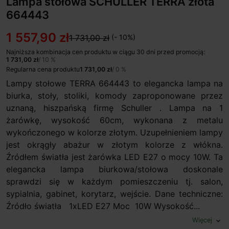
Lampa stołowa SCHULLER TERRA złota
664443
1 557,90 zł
1 731,00 zł
(- 10%)
Najniższa kombinacja cen produktu w ciągu 30 dni przed promocją:
1 731,00 zł
/ 10 %
Regularna cena produktu
1 731,00 zł
/ 0 %
Lampy stołowe TERRA 664443 to elegancka lampa na
biurka, stoły, stoliki, komody zaproponowane przez
uznaną, hiszpańską firmę Schuller . Lampa na 1
żarówkę, wysokość 60cm, wykonana z metalu
wykończonego w kolorze złotym. Uzupełnieniem lampy
jest okrągły abażur w złotym kolorze z włókna.
Źródłem światła jest żarówka LED E27 o mocy 10W. Ta
elegancka lampa biurkowa/stołowa doskonale
sprawdzi się w każdym pomieszczeniu tj. salon,
sypialnia, gabinet, korytarz, wejście. Dane techniczne:
Źródło światła 1xLED E27 Moc 10W Wysokość...
Więcej
expand_more