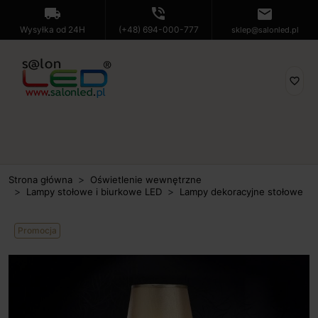
local_shipping
phone_in_talk
mail
Wysyłka od 24H
(+48) 694-000-777
sklep@salonled.pl
favorite_border
Strona główna
Oświetlenie wewnętrzne
Lampy stołowe i biurkowe LED
Lampy dekoracyjne stołowe
Promocja