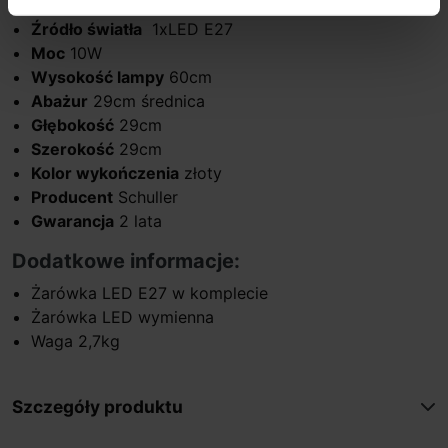
Źródło światła
1xLED E27
Moc
10W
Wysokość lampy
60cm
Abażur
29cm średnica
Głębokość
29cm
Szerokość
29cm
Kolor wykończenia
złoty
Producent
Schuller
Gwarancja
2 lata
Dodatkowe informacje:
Żarówka LED E27 w komplecie
Żarówka LED wymienna
Waga 2,7kg
Szczegóły produktu