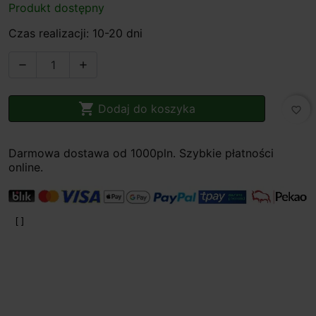
Produkt dostępny
Czas realizacji: 10-20 dni



Dodaj do koszyka
favorite_border
Darmowa dostawa od 1000pln. Szybkie płatności
online.