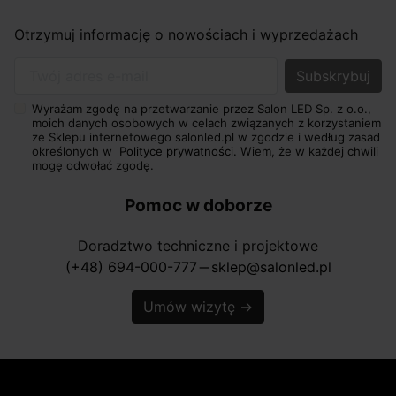
Otrzymuj informację o nowościach i wyprzedażach
Twój adres e-mail
Wyrażam zgodę na przetwarzanie przez Salon LED Sp. z o.o.,
moich danych osobowych w celach związanych z korzystaniem
ze Sklepu internetowego salonled.pl w zgodzie i według zasad
określonych w
Polityce prywatności.
Wiem, że w każdej chwili
mogę odwołać zgodę.
Pomoc w doborze
Doradztwo techniczne i projektowe
(+48) 694-000-777
sklep@salonled.pl
horizontal_rule
Umów wizytę
→