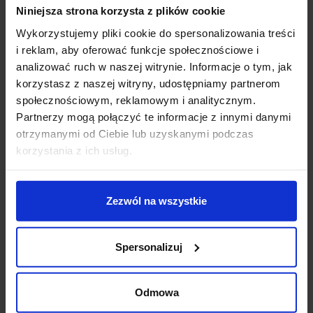
Niniejsza strona korzysta z plików cookie
Zapytaj o produkt
Wykorzystujemy pliki cookie do spersonalizowania treści
i reklam, aby oferować funkcje społecznościowe i
analizować ruch w naszej witrynie. Informacje o tym, jak
korzystasz z naszej witryny, udostępniamy partnerom
Opis
społecznościowym, reklamowym i analitycznym.
Partnerzy mogą połączyć te informacje z innymi danymi
Lampy stołowe TERRA
664443
to elegancka lampa na
otrzymanymi od Ciebie lub uzyskanymi podczas
biurka, stoły, stoliki, komody zaproponowane przez
korzystania z ich usług.
uznaną, hiszpańską firmę
Schuller
. Lampa na 1
żarówkę, wysokość 60cm, wykonana z metalu
wykończonego w kolorze złotym. Uzupełnieniem lampy
Zezwól na wszystkie
jest okrągły abażur w złotym kolorze z włókna.
Źródłem światła jest żarówka LED E27 o mocy 10W. Ta
Spersonalizuj
elegancka lampa biurkowa/stołowa doskonale
sprawdzi się w każdym pomieszczeniu tj. salon,
sypialnia, gabinet, korytarz, wejście.
Odmowa
Dane techniczne: