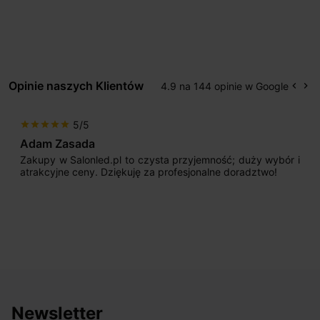
Opinie naszych Klientów
4.9 na 144 opinie w Google
keyboard_arrow_left
keyboard_arrow_right
Popr
Na
5/5
star
star
star
star
star
Adam Zasada
Zakupy w Salonled.pl to czysta przyjemność; duży wybór i
atrakcyjne ceny. Dziękuję za profesjonalne doradztwo!
Newsletter