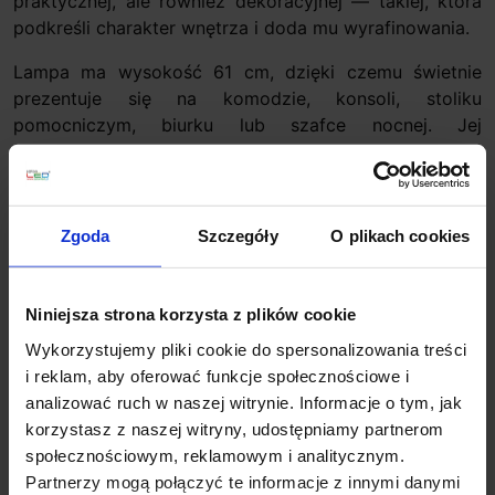
praktycznej, ale również dekoracyjnej — takiej, która
podkreśli charakter wnętrza i doda mu wyrafinowania.
Lampa ma wysokość 61 cm, dzięki czemu świetnie
prezentuje się na komodzie, konsoli, stoliku
pomocniczym, biurku lub szafce nocnej. Jej
konstrukcja została wykonana z metalu w kolorze
antycznego mosiądzu oraz szkła w subtelnym,
szampańskim odcieniu. Całość uzupełnia elegancki
abażur z tkaniny w kolorze beżowym, który delikatnie
Zgoda
Szczegóły
O plikach cookies
rozprasza światło i tworzy przyjemny, nastrojowy
efekt.
Niniejsza strona korzysta z plików cookie
Klasyczne wzornictwo i nowoczesne źródło
Wykorzystujemy pliki cookie do spersonalizowania treści
światła
i reklam, aby oferować funkcje społecznościowe i
Model MERCURY 661457N idealnie pokazuje, że
analizować ruch w naszej witrynie. Informacje o tym, jak
tradycyjny wygląd lampy może doskonale współgrać z
korzystasz z naszej witryny, udostępniamy partnerom
energooszczędną technologią LED. Lampa została
społecznościowym, reklamowym i analitycznym.
przystosowana do zastosowania jednej żarówki LED
Partnerzy mogą połączyć te informacje z innymi danymi