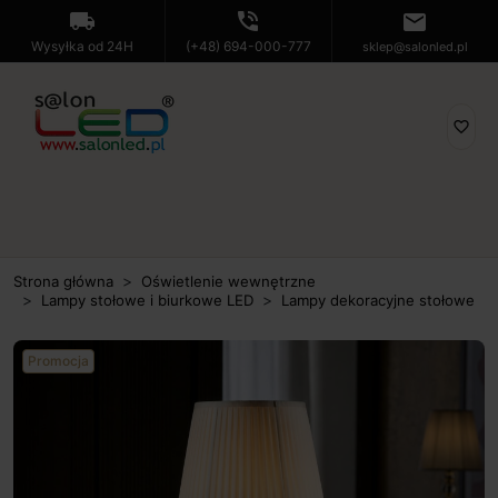
local_shipping
phone_in_talk
mail
Wysyłka od 24H
(+48) 694-000-777
sklep@salonled.pl
favorite_border
Strona główna
Oświetlenie wewnętrzne
Lampy stołowe i biurkowe LED
Lampy dekoracyjne stołowe
Promocja