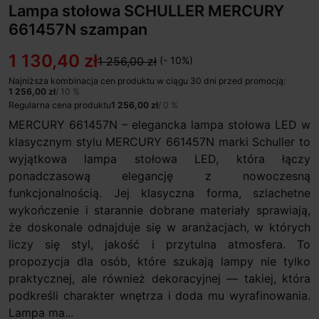
Lampa stołowa SCHULLER MERCURY
661457N szampan
1 130,40 zł
1 256,00 zł
(- 10%)
Najniższa kombinacja cen produktu w ciągu 30 dni przed promocją:
1 256,00 zł
/ 10 %
Regularna cena produktu
1 256,00 zł
/ 0 %
MERCURY 661457N – elegancka lampa stołowa LED w
klasycznym stylu MERCURY 661457N marki Schuller to
wyjątkowa lampa stołowa LED, która łączy
ponadczasową elegancję z nowoczesną
funkcjonalnością. Jej klasyczna forma, szlachetne
wykończenie i starannie dobrane materiały sprawiają,
że doskonale odnajduje się w aranżacjach, w których
liczy się styl, jakość i przytulna atmosfera. To
propozycja dla osób, które szukają lampy nie tylko
praktycznej, ale również dekoracyjnej — takiej, która
podkreśli charakter wnętrza i doda mu wyrafinowania.
Lampa ma...