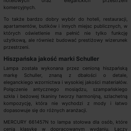
hotelowych oraz eleganckich przestrzeni
komercyjnych.
To także bardzo dobry wybór do hoteli, restauracji,
apartamentów, butików i innych miejsc publicznych, w
których oświetlenie ma pełnić nie tylko funkcję
użytkową, ale również budować prestiżowy wizerunek
przestrzeni.
Hiszpańska jakość marki Schuller
Lampa została wykonana przez cenioną hiszpańską
markę Schuller, znaną z dbałości o detale,
eleganckiego wzornictwa i wysokiej jakości materiałów.
Połączenie antycznego mosiądzu, szampańskiego
szkła i beżowej tkaniny tworzy harmonijną, szlachetną
kompozycję, która nie wychodzi z mody i łatwo
dopasowuje się do różnych aranżacji.
MERCURY 661457N to lampa stołowa dla osób, które
cenią klasykę w dopracowanym wydaniu. Łączy