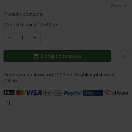
Więcej
expand_more
Produkt dostępny
Czas realizacji: 10-20 dni



Dodaj do koszyka
favorite_border
Darmowa dostawa od 1000pln. Szybkie płatności
online.