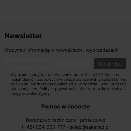
Newsletter
Otrzymuj informację o nowościach i wyprzedażach
Twój adres e-mail
Wyrażam zgodę na przetwarzanie przez Salon LED Sp. z o.o.,
moich danych osobowych w celach związanych z korzystaniem
ze Sklepu internetowego salonled.pl w zgodzie i według zasad
określonych w
Polityce prywatności.
Wiem, że w każdej chwili
mogę odwołać zgodę.
Pomoc w doborze
Doradztwo techniczne i projektowe
(+48) 694-000-777
sklep@salonled.pl
horizontal_rule