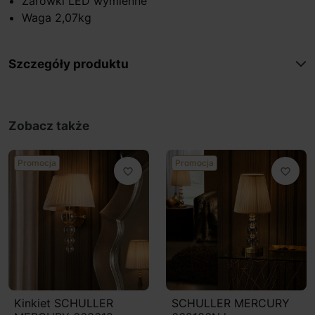
Żarówki LED wymienne
Waga 2,07kg
Szczegóły produktu
Zobacz także
Promocja
Promocja
favorite_border
favorite_border
Kinkiet SCHULLER
SCHULLER MERCURY