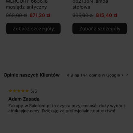
MERCURY 663618
662136N lampa
mosiądz antyczny
stołowa
968,00 zł
871,20 zł
906,00 zł
815,40 zł
Zobacz szczegóły
Zobacz szczegóły
Opinie naszych Klientów
4.9 na 144 opinie w Google
keyboard_arrow_left
keyboard_arrow_right
Popr
Na
5/5
star
star
star
star
star
Adam Zasada
Zakupy w Salonled.pl to czysta przyjemność; duży wybór i
atrakcyjne ceny. Dziękuję za profesjonalne doradztwo!