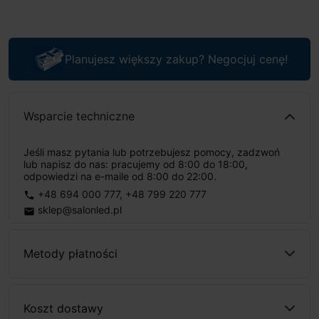
Planujesz większy zakup? Negocjuj cenę!
Wsparcie techniczne
Jeśli masz pytania lub potrzebujesz pomocy, zadzwoń
lub napisz do nas: pracujemy od 8:00 do 18:00,
odpowiedzi na e-maile od 8:00 do 22:00.
+48 694 000 777
,
+48 799 220 777
phone
sklep@salonled.pl
email
Metody płatności
Koszt dostawy