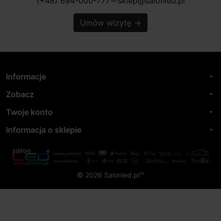
(+48) 694-000-777
sklep@salonled.pl
horizontal_rule
Umów wizytę
→
Informacje
arrow_drop_down
Zobacz
arrow_drop_down
Twoje konto
arrow_drop_down
Informacja o sklepie
arrow_drop_down
© 2026 Salonled.pl™