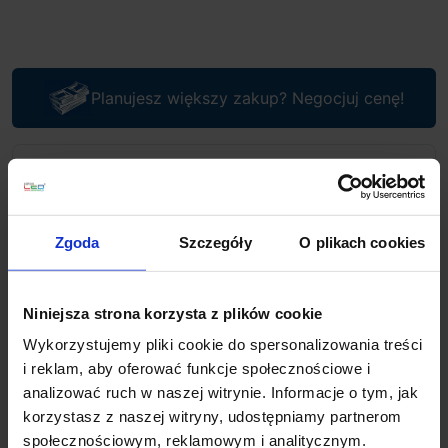
Planujesz większy zakup? Negocjuj cenę!
Wsparcie techniczne
Jeśli masz pytania lub potrzebujesz pomocy, zadzwoń
Zgoda
Szczegóły
O plikach cookies
lub napisz do nas: pracujemy od 8:00 do 18:00,
odpowiedzi na e-maile od 8:00 do 22:00.
+48 694 000 777
,
+48 799 220 777
phone
sklep@salonled.pl
email
Niniejsza strona korzysta z plików cookie
Wykorzystujemy pliki cookie do spersonalizowania treści
i reklam, aby oferować funkcje społecznościowe i
Metody płatności
analizować ruch w naszej witrynie. Informacje o tym, jak
korzystasz z naszej witryny, udostępniamy partnerom
społecznościowym, reklamowym i analitycznym.
Koszt dostawy