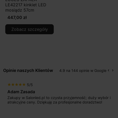
LE42217 kinkiet LED
mosiądz 57cm
447,00 zł
Zobacz szczegóły
Opinie naszych Klientów
4.9 na 144 opinie w Google
keyboard_arrow_left
keyboard_arrow_right
Popr
Na
5/5
star
star
star
star
star
Adam Zasada
Zakupy w Salonled.pl to czysta przyjemność; duży wybór i
atrakcyjne ceny. Dziękuję za profesjonalne doradztwo!