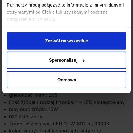
Partnerzy mogą połączyć te informacje z innymi danymi
otrzymanymi od Ciebie lub uzyskanymi podczas
korzystania z ich usług.
Zapytaj o produkt
Zezwól na wszystkie
Opis
Spersonalizuj
Parametry:
Odmowa
wysokość (mm): 55
szerokość (mm): 376
głębokość (mm): 205
ilość źródeł / rodzaj trzonka: 1 x LED zintegrowany
max moc źródła: 12W
napięcie: 230V
źródło w zestawie: LED 12 W, 801 lm, 3000K
kolor lampy: nikiel lub mosiądz antyczny