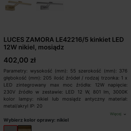
LUCES ZAMORA LE42216/5 kinkiet LED
12W nikiel, mosiądz
402,00 zł
Parametry: wysokość (mm): 55 szerokość (mm): 376
głębokość (mm): 205 ilość źródeł / rodzaj trzonka: 1 x
LED zintegrowany max moc źródła: 12W napięcie:
230V źródło w zestawie: LED 12 W, 801 lm, 3000K
kolor lampy: nikiel lub mosiądz antyczny materiał:
metal/akryl IP: 20
Więcej
expand_more
Wybierz kolor oprawy: nikiel
nikiel
mosiądz antyczny