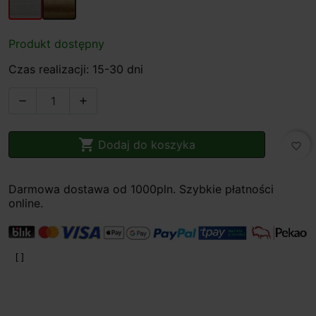
Produkt dostępny
Czas realizacji: 15-30 dni



Dodaj do koszyka
favorite_border
Darmowa dostawa od 1000pln. Szybkie płatności
online.