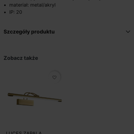
materiał: metal/akryl
IP: 20
Szczegóły produktu
Zobacz także
favorite_border
LUCES ZAPALA