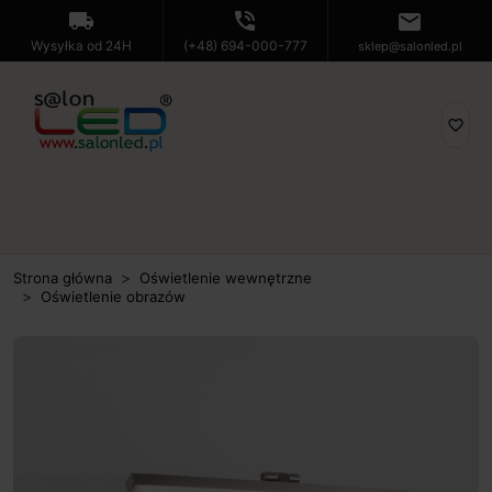
local_shipping
phone_in_talk
mail
Wysyłka od 24H
(+48) 694-000-777
sklep@salonled.pl
favorite_border
Strona główna
Oświetlenie wewnętrzne
Oświetlenie obrazów