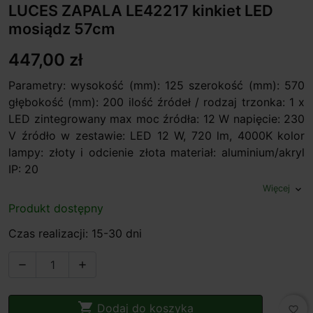
LUCES ZAPALA LE42217 kinkiet LED
mosiądz 57cm
447,00 zł
Parametry: wysokość (mm): 125 szerokość (mm): 570
głębokość (mm): 200 ilość źródeł / rodzaj trzonka: 1 x
LED zintegrowany max moc źródła: 12 W napięcie: 230
V źródło w zestawie: LED 12 W, 720 lm, 4000K kolor
lampy: złoty i odcienie złota materiał: aluminium/akryl
IP: 20
Więcej
expand_more
Produkt dostępny
Czas realizacji: 15-30 dni



Dodaj do koszyka
favorite_border