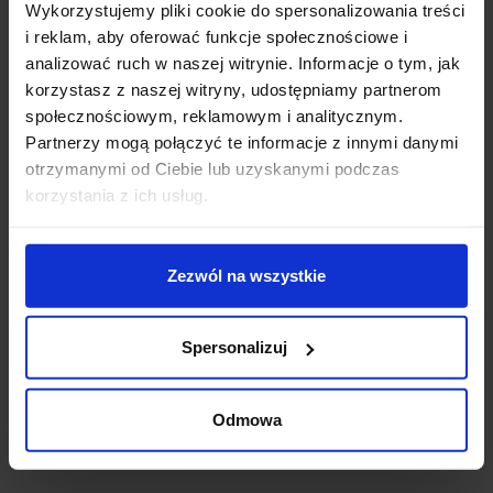
Wykorzystujemy pliki cookie do spersonalizowania treści
Jeśli masz pytania lub potrzebujesz pomocy, zadzwoń
i reklam, aby oferować funkcje społecznościowe i
lub napisz do nas: pracujemy od 8:00 do 18:00,
odpowiedzi na e-maile od 8:00 do 22:00.
analizować ruch w naszej witrynie. Informacje o tym, jak
+48 694 000 777
,
+48 799 220 777
phone
korzystasz z naszej witryny, udostępniamy partnerom
sklep@salonled.pl
email
społecznościowym, reklamowym i analitycznym.
Partnerzy mogą połączyć te informacje z innymi danymi
otrzymanymi od Ciebie lub uzyskanymi podczas
Metody płatności
korzystania z ich usług.
Koszt dostawy
Zezwól na wszystkie
Zapytaj o produkt
Spersonalizuj
Odmowa
Opis