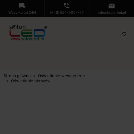
local_shipping
phone_in_talk
mail
Wysyłka od 24H
(+48) 694-000-777
sklep@salonled.pl
favorite_border
Strona główna
Oświetlenie wewnętrzne
Oświetlenie obrazów