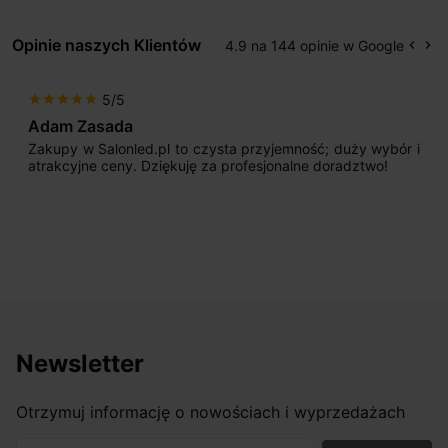
Opinie naszych Klientów
4.9 na 144 opinie w Google
keyboard_arrow_left
keyboard_arrow_right
Popr
Na
5/5
star
star
star
star
star
Adam Zasada
Zakupy w Salonled.pl to czysta przyjemność; duży wybór i
atrakcyjne ceny. Dziękuję za profesjonalne doradztwo!
Newsletter
Otrzymuj informację o nowościach i wyprzedażach