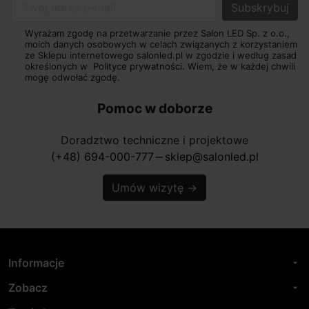
Twój adres e-mail
Wyrażam zgodę na przetwarzanie przez Salon LED Sp. z o.o.,
moich danych osobowych w celach związanych z korzystaniem
ze Sklepu internetowego salonled.pl w zgodzie i według zasad
określonych w
Polityce prywatności.
Wiem, że w każdej chwili
mogę odwołać zgodę.
Pomoc w doborze
Doradztwo techniczne i projektowe
(+48) 694-000-777
sklep@salonled.pl
horizontal_rule
Umów wizytę
→
Informacje
arrow_drop_down
Zobacz
arrow_drop_down