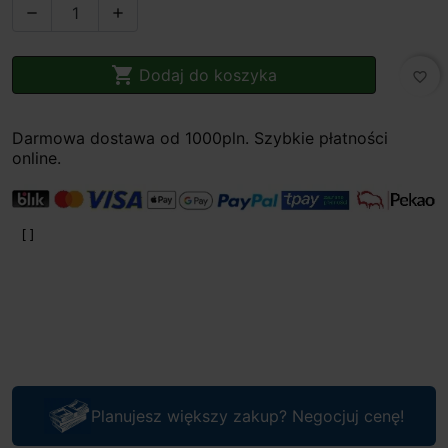



Dodaj do koszyka
favorite_border
Darmowa dostawa od 1000pln. Szybkie płatności
online.
Planujesz większy zakup? Negocjuj cenę!