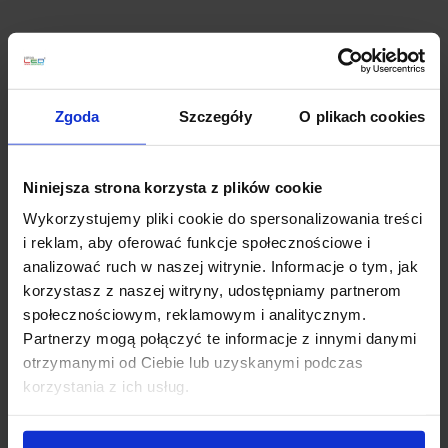
Opis
LINEA LIGHT STRAIGHT 8208, 8209, 8210,
Zgoda
Szczegóły
O plikach cookies
8211, 8265, 8266 – liniowy kinkiet LED do
luster i obrazów
Niniejsza strona korzysta z plików cookie
Linea Light STRAIGHT_W
to smukły, minimalistyczny
kinkiet o liniowej formie, zaprojektowany z myślą o
Wykorzystujemy pliki cookie do spersonalizowania treści
precyzyjnym doświetlaniu
luster, grafik i obrazów
.
i reklam, aby oferować funkcje społecznościowe i
Subtelna belka świetlna daje elegancki, uporządkowany
analizować ruch w naszej witrynie. Informacje o tym, jak
efekt bez wizualnego ciężaru, dzięki czemu oprawa
korzystasz z naszej witryny, udostępniamy partnerom
doskonale wpisuje się w nowoczesne wnętrza
społecznościowym, reklamowym i analitycznym.
prywatne, hotelowe i komercyjne.
Partnerzy mogą połączyć te informacje z innymi danymi
otrzymanymi od Ciebie lub uzyskanymi podczas
Konstrukcja łączy estetykę z trwałością: rama z ABS
korzystania z ich usług.
dostępna jest w wykończeniach białym, czarnym lub
chromowanym, a dyfuzor z poliwęglanu odpowiada za
miękkie rozproszenie światła i komfort użytkowania.