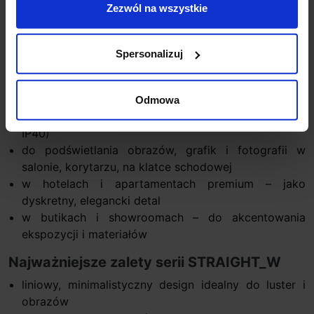
Zezwól na wszystkie
Zintegrowana technologia LED zapewnia stabilne
parametry świecenia i wygodę (bez konieczności
doboru żarówek).
Spersonalizuj
Zastosowanie
nad lustrem w łazience lub garderobie (w strefach, w
Odmowa
których wymagania szczelności nie przekraczają
IP40)
do podświetlania obrazów, grafik i fotografii w
salonie, korytarzu, na klatce schodowej
w hotelach i apartamentach premium – jako
dyskretny, elegancki detal
w butikach i showroomach – do akcentowania
ekspozycji i materiałów
Najważniejsze zalety serii STRAIGHT_W
liniowy, minimalistyczny design idealny do luster i
obrazów