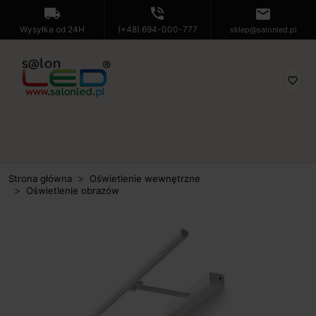
local_shipping
phone_in_talk
mail
Wysyłka od 24H
(+48) 694-000-777
sklep@salonled.pl
favorite_border
Strona główna
Oświetlenie wewnętrzne
Oświetlenie obrazów