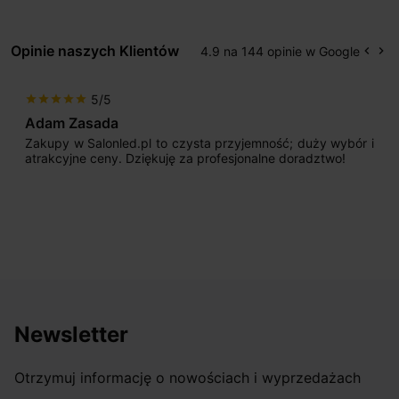
Opinie naszych Klientów
4.9 na 144 opinie w Google
keyboard_arrow_left
keyboard_arrow_right
Popr
Na
5/5
star
star
star
star
star
Adam Zasada
Zakupy w Salonled.pl to czysta przyjemność; duży wybór i
atrakcyjne ceny. Dziękuję za profesjonalne doradztwo!
Newsletter
Otrzymuj informację o nowościach i wyprzedażach