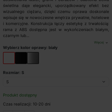
świetlna daje elegancki, uporządkowany efekt bez
wizualnego ciężaru, dzięki czemu oprawa doskonale
wpisuje się w nowoczesne wnętrza prywatne, hotelowe
i komercyjne. Konstrukcja łączy estetykę z trwałością:
rama z ABS dostępna jest w wykończeniach białym,
czarnym lub...
Więcej
expand_more
Wybierz kolor oprawy: biały
biały
czarny
chrom
Rozmiar: S
Produkt dostępny
Czas realizacji: 10-20 dni