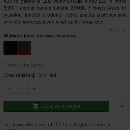
400 to galeryjka LED wykorzystuje diody LED o mocy
6,9W i ciepłej barwie światła 2700K. Kinkiety Astro to
wysokiej jakości produkty, które znajdą zastosowanie
w wielu nowoczesnych wnętrzach, mogą być...
Więcej
expand_more
Wybierz kolor oprawy: brązowy
czarny
brązowy
Produkt dostępny
Czas realizacji: 3-14 dni



Dodaj do koszyka
favorite_border
Darmowa dostawa od 1000pln. Szybkie płatności