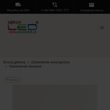
local_shipping
phone_in_talk
mail
Wysyłka od 24H
(+48) 694-000-777
sklep@salonled.pl
favorite_border
Strona główna
Oświetlenie wewnętrzne
Oświetlenie obrazów
Promocja