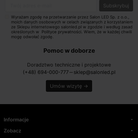
Twój adres e-mail
Wyrażam zgodę na przetwarzanie przez Salon LED Sp. z o.o.,
moich danych osobowych w celach związanych z korzystaniem
ze Sklepu internetowego salonled.pl w zgodzie i według zasad
określonych w
Polityce prywatności.
Wiem, że w każdej chwili
mogę odwołać zgodę.
Pomoc w doborze
Doradztwo techniczne i projektowe
(+48) 694-000-777
sklep@salonled.pl
horizontal_rule
Umów wizytę
→
Informacje
arrow_drop_down
Zobacz
arrow_drop_down