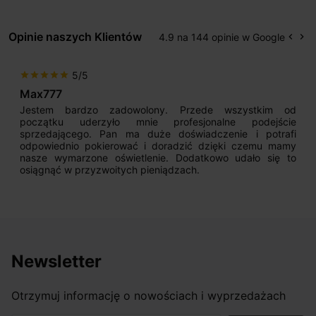
Opinie naszych Klientów
4.9 na 144 opinie w Google
keyboard_arrow_left
keyboard_arrow_right
Popr
Na
5/5
star
star
star
star
star
Max777
Jestem bardzo zadowolony. Przede wszystkim od
początku uderzyło mnie profesjonalne podejście
sprzedającego. Pan ma duże doświadczenie i potrafi
odpowiednio pokierować i doradzić dzięki czemu mamy
nasze wymarzone oświetlenie. Dodatkowo udało się to
osiągnąć w przyzwoitych pieniądzach.
Newsletter
Otrzymuj informację o nowościach i wyprzedażach