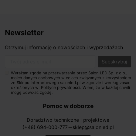
Newsletter
Otrzymuj informację o nowościach i wyprzedażach
Twój adres e-mail
Wyrażam zgodę na przetwarzanie przez Salon LED Sp. z o.o.,
moich danych osobowych w celach związanych z korzystaniem
ze Sklepu internetowego salonled.pl w zgodzie i według zasad
określonych w
Polityce prywatności.
Wiem, że w każdej chwili
mogę odwołać zgodę.
Pomoc w doborze
Doradztwo techniczne i projektowe
(+48) 694-000-777
sklep@salonled.pl
horizontal_rule