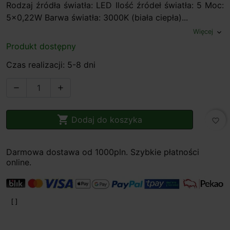
Rodzaj źródła światła: LED Ilość źródeł światła: 5 Moc:
5x0,22W Barwa światła: 3000K (biała ciepła)...
Więcej
expand_more
Produkt dostępny
Czas realizacji: 5-8 dni



Dodaj do koszyka
favorite_border
Darmowa dostawa od 1000pln. Szybkie płatności
online.