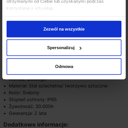
otrzymanymi od Ciebie lub uzyskanymi podczas
kamiennych.
korzystania z ich usług.
Dane techniczne:
Rodzaj źródła światła: LED
Zezwól na wszystkie
Ilość źródeł światła: 5
Moc: 5x0,22W
Barwa światła: 3000K (biała ciepła)
Spersonalizuj
Strumień świetlny: 3lm
Średnica:1,5 cm
Napięcie: 24V
Odmowa
0
Kąt wiązki: 22
Montaż: podłoga
Materiał: Stal szlachetna/ tworzywo sztuczne
Kolor: Srebrny
Stopień ochrony: IP65
Żywotność: 30.000h
Gwarancja: 2 lata
Dodatkowe informacje: