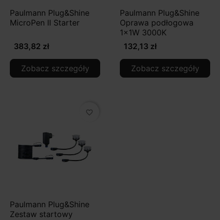
Paulmann Plug&Shine
Paulmann Plug&Shine
MicroPen II Starter
Oprawa podłogowa
1x1W 3000K
383,82 zł
132,13 zł
Zobacz szczegóły
Zobacz szczegóły
favorite_border
Paulmann Plug&Shine
Zestaw startowy