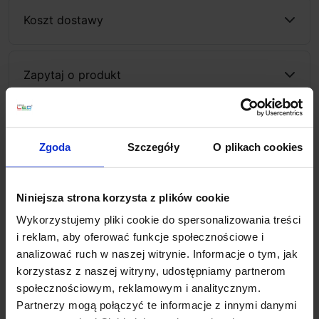
Koszt dostawy
Zapytaj o produkt
Opis
Zgoda
Szczegóły
O plikach cookies
Paulmann Plug&Shine MicroPen II 936.94
to zestaw
Niniejsza strona korzysta z plików cookie
uzupełniający do wbudowania. Składa się z 5 opraw i
Wykorzystujemy pliki cookie do spersonalizowania treści
kabla. Komplet wykonany jest ze stali szlachetnej, w
i reklam, aby oferować funkcje społecznościowe i
kolorze srebrnym. Źródłem światła jest wbudowany do
analizować ruch w naszej witrynie. Informacje o tym, jak
każdej oprawy moduł LED o mocy 0,22W i kącie
korzystasz z naszej witryny, udostępniamy partnerom
0
świecenia 22
. Klasa szczelności wynosi IP65, dzięki
społecznościowym, reklamowym i analitycznym.
czemu oprawa jest całkowicie odporna na warunki
Partnerzy mogą połączyć te informacje z innymi danymi
atmosferyczne. Nadaje się do tarasów drewnianych i