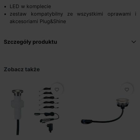
LED w komplecie
zestaw kompatybilny ze wszystkimi oprawami i
akcesoriami Plug&Shine
Szczegóły produktu
Zobacz także
favorite_border
favorite_border