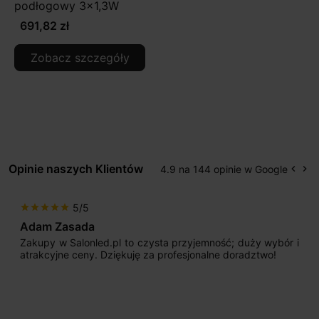
podłogowy 3x1,3W
691,82 zł
Zobacz szczegóły
Opinie naszych Klientów
4.9 na 144 opinie w Google
keyboard_arrow_left
keyboard_arrow_right
Popr
Na
5/5
star
star
star
star
star
Adam Zasada
Zakupy w Salonled.pl to czysta przyjemność; duży wybór i
atrakcyjne ceny. Dziękuję za profesjonalne doradztwo!