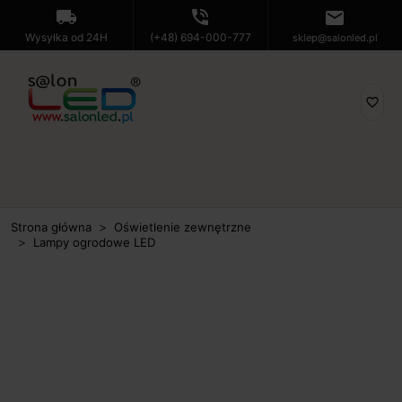
local_shipping
phone_in_talk
mail
Wysyłka od 24H
(+48) 694-000-777
sklep@salonled.pl
favorite_border
Strona główna
Oświetlenie zewnętrzne
Lampy ogrodowe LED