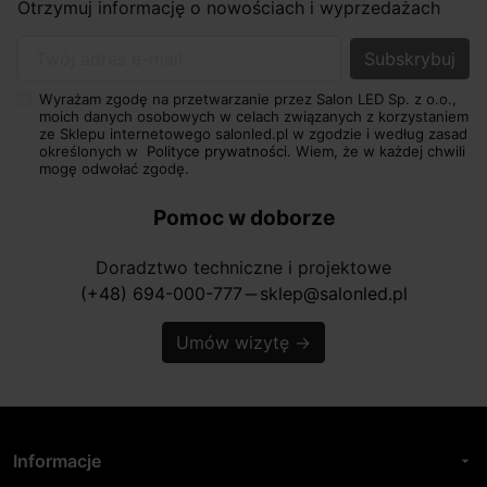
Otrzymuj informację o nowościach i wyprzedażach
Twój adres e-mail
Wyrażam zgodę na przetwarzanie przez Salon LED Sp. z o.o.,
moich danych osobowych w celach związanych z korzystaniem
ze Sklepu internetowego salonled.pl w zgodzie i według zasad
określonych w
Polityce prywatności.
Wiem, że w każdej chwili
mogę odwołać zgodę.
Pomoc w doborze
Doradztwo techniczne i projektowe
(+48) 694-000-777
sklep@salonled.pl
horizontal_rule
Umów wizytę
→
Informacje
arrow_drop_down