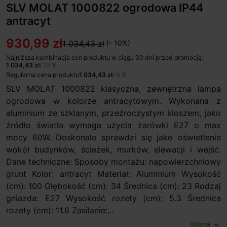
SLV MOLAT 1000822 ogrodowa IP44
antracyt
930,99 zł
1 034,43 zł
(- 10%)
Najniższa kombinacja cen produktu w ciągu 30 dni przed promocją:
1 034,43 zł
/ 10 %
Regularna cena produktu
1 034,43 zł
/ 0 %
SLV MOLAT 1000822 klasyczna, zewnętrzna lampa
ogrodowa w kolorze antracytowym. Wykonana z
aluminium ze szklanym, przeźroczystym kloszem, jako
źródło światła wymaga użycia żarówki E27 o max
mocy 60W. Doskonale sprawdzi się jako oświetlenie
wokół budynków, ścieżek, murków, elewacji i wejść.
Dane techniczne: Sposoby montażu: napowierzchniowy
grunt Kolor: antracyt Materiał: Aluminium Wysokość
(cm): 100 Głębokość (cm): 34 Średnica (cm): 23 Rodzaj
gniazda: E27 Wysokość rozety (cm): 5.3 Średnica
rozety (cm): 11.6 Zasilanie:...
Więcej
expand_more