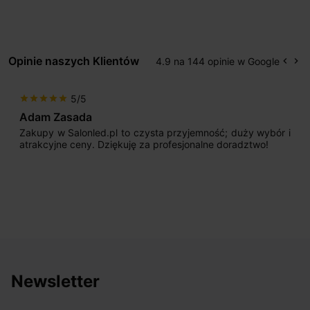
Opinie naszych Klientów
4.9 na 144 opinie w Google
keyboard_arrow_left
keyboard_arrow_right
Popr
Na
5/5
star
star
star
star
star
Adam Zasada
Zakupy w Salonled.pl to czysta przyjemność; duży wybór i
atrakcyjne ceny. Dziękuję za profesjonalne doradztwo!
Newsletter