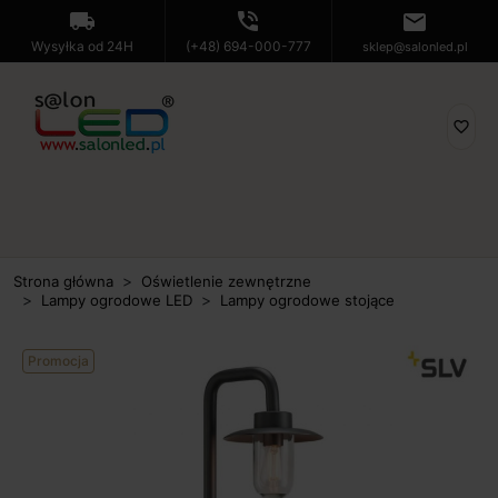
local_shipping
phone_in_talk
mail
Wysyłka od 24H
(+48) 694-000-777
sklep@salonled.pl
favorite_border
Strona główna
Oświetlenie zewnętrzne
Lampy ogrodowe LED
Lampy ogrodowe stojące
Promocja