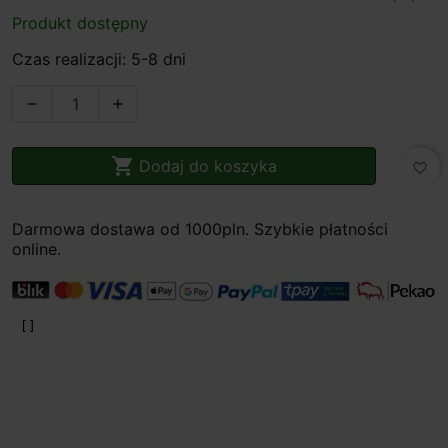
Produkt dostępny
Czas realizacji: 5-8 dni



Dodaj do koszyka
favorite_border
Darmowa dostawa od 1000pln. Szybkie płatności
online.