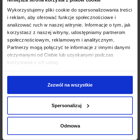
Wykorzystujemy pliki cookie do spersonalizowania treści
Zapytaj o produkt
i reklam, aby oferować funkcje społecznościowe i
analizować ruch w naszej witrynie. Informacje o tym, jak
korzystasz z naszej witryny, udostępniamy partnerom
społecznościowym, reklamowym i analitycznym.
Opis
Partnerzy mogą połączyć te informacje z innymi danymi
otrzymanymi od Ciebie lub uzyskanymi podczas
korzystania z ich usług.
SLV MOLAT 1000822
klasyczna, zewnętrzna lampa
ogrodowa w kolorze antracytowym. Wykonana z
aluminium ze szklanym, przeźroczystym kloszem, jako
źródło światła wymaga użycia żarówki E27 o max
Zezwól na wszystkie
mocy 60W. Doskonale sprawdzi się jako oświetlenie
wokół budynków, ścieżek, murków, elewacji i wejść.
Spersonalizuj
Dane techniczne:
Sposoby montażu: napowierzchniowy grunt
Odmowa
Kolor: antracyt
Materiał: Aluminium