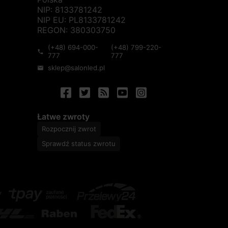
NIP: 8133781242
NIP EU: PL8133781242
REGON: 380303750
(+48) 694-000-
(+48) 799-220-
phone
777
777
sklep@salonled.pl
mail
Łatwe zwroty
Rozpocznij zwrot
Sprawdź status zwrotu