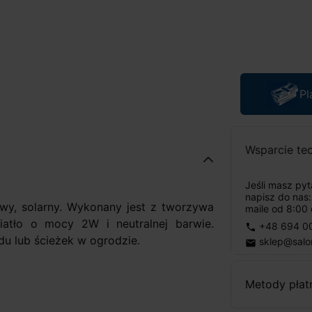
Pl
Wsparcie te
Jeśli masz py
napisz do nas
y, solarny. Wykonany jest z tworzywa
maile od 8:00 
atło o mocy 2W i neutralnej barwie.
+48 694 0
phone
du lub ścieżek w ogrodzie.
sklep@salo
email
Metody płat