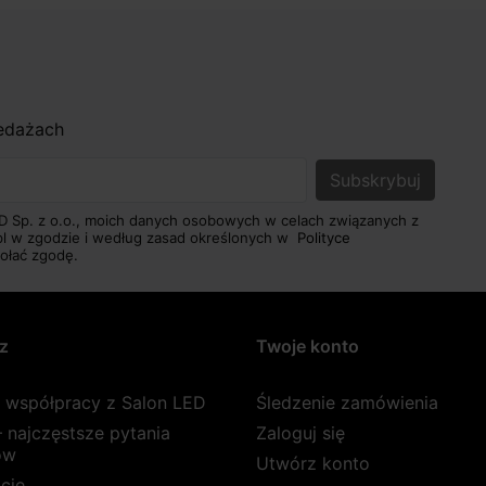
zedażach
D Sp. z o.o., moich danych osobowych w celach związanych z
pl w zgodzie i według zasad określonych w
Polityce
ołać zgodę.
z
Twoje konto
a współpracy z Salon LED
Śledzenie zamówienia
 najczęstsze pytania
Zaloguj się
ów
Utwórz konto
cje