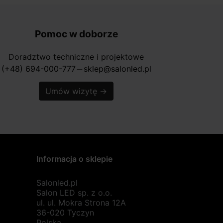
Pomoc w doborze
Doradztwo techniczne i projektowe
(+48) 694-000-777
sklep@salonled.pl
horizontal_rule
Umów wizytę
→
Informacja o sklepie
Salonled.pl
Salon LED sp. z o.o.
ul. ul. Mokra Strona 12A
36-020 Tyczyn
Polska