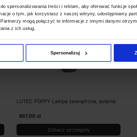
do spersonalizowania treści i reklam, aby oferować funkcje sp
ormacje o tym, jak korzystasz z naszej witryny, udostępniamy p
Partnerzy mogą połączyć te informacje z innymi danymi otrzym
nia z ich usług.
Spersonalizuj
Z
LUTEC POPPY Lampa zewnętrzna, solarna
867,00 zł
Zobacz szczegóły