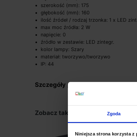
szerokość (mm): 175
głębokość (mm): 160
ilość źródeł / rodzaj trzonka: 1 x LED z
max moc źródła: 2 W
napięcie: 0
źródło w zestawie: LED zintegr.
kolor lampy: Szary
materiał: tworzywo/tworzywo
IP: 44
Szczegóły produktu
Zobacz także
Zgoda
Niniejsza strona korzysta z