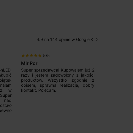
4.9 na 144 opinie w Google
keyboard_arrow_left
keyboard_arrow_right
Poprzedni
Następny
5/5
5/5
star
star
star
star
star
star
star
star
star
star
Mir Por
Patryk123
onLED.
Super sprzedawca! Kupowałem już 2
Szybka real
akupić
razy i jestem zadowolony z jakości
konkurencyjn
iątek
produktów. Wszystko zgodnie z
pomoc w 
ymałam
opisem, sprawna realizacja, dobry
magnetycznyc
już w
kontakt. Polecam.
wyboru. Z p
.Super
ponownie.
a nad
stało
pewno