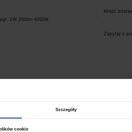
Koszt dosta
integr. 2W 200lm 4000K
Zapytaj o p
Szczegóły
 plików cookie