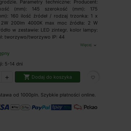
rodzie. Parametry techniczne: Producent:
kość (mm): 145 szerokość (mm): 175
m): 160 ilość źródeł / rodzaj trzonka: 1 x
. 2W 200lm 4000K max moc źródła: 2 W
ródło w zestawie: LED zintegr. kolor lampy:
ał: tworzywo/tworzywo IP: 44
Więcej
expand_more
ępny
i: 5-14 dni

Dodaj do koszyka

favorite_border
awa od 1000pln. Szybkie płatności online.