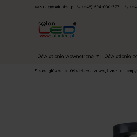
sklep@salonled.pl
(+48) 694-000-777
(+4

phone
phone
Oświetlenie wewnętrzne
Oświetlenie 
Strona główna
Oświetlenie zewnętrzne
Lampy