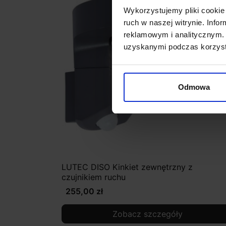
Wykorzystujemy pliki cookie 
ruch w naszej witrynie. Inf
reklamowym i analitycznym. 
uzyskanymi podczas korzysta
Odmowa
LUTEC DISO Kinkiet zewnętrzny z
czujnikiem ruchu
255,00 zł
Zobacz szczegóły