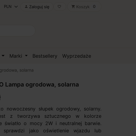
0
Zaloguj się
Koszyk

favorite_border
shopping_cart
D
Marki
Bestsellery
Wyprzedaże
rodowa, solarna
O Lampa ogrodowa, solarna
ł
to nowoczesny słupek ogrodowy, solarny.
est z tworzywa sztucznego w kolorze
e światło o mocy 2W i neutralnej barwie.
ę sprawdzi jako oświetlenie wjazdu lub