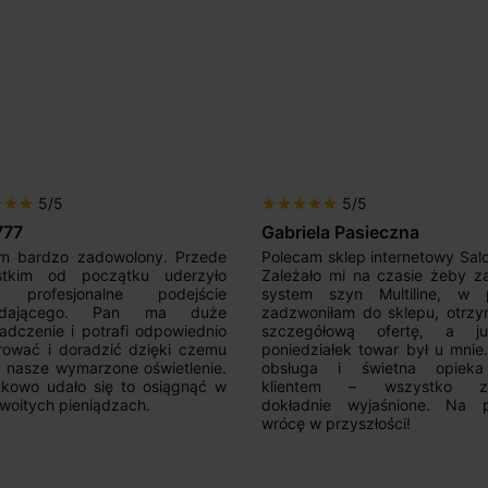
5/5
5/5
r
star
star
star
star
star
star
star
777
Gabriela Pasieczna
m bardzo zadowolony. Przede
Polecam sklep internetowy Sal
stkim od początku uderzyło
Zależało mi na czasie żeby z
 profesjonalne podejście
system szyn Multiline, w p
edającego. Pan ma duże
zadzwoniłam do sklepu, otrz
adczenie i potrafi odpowiednio
szczegółową ofertę, a 
rować i doradzić dzięki czemu
poniedziałek towar był u mnie
nasze wymarzone oświetlenie.
obsługa i świetna opiek
kowo udało się to osiągnąć w
klientem – wszystko zo
woitych pieniądzach.
dokładnie wyjaśnione. Na 
wrócę w przyszłości!