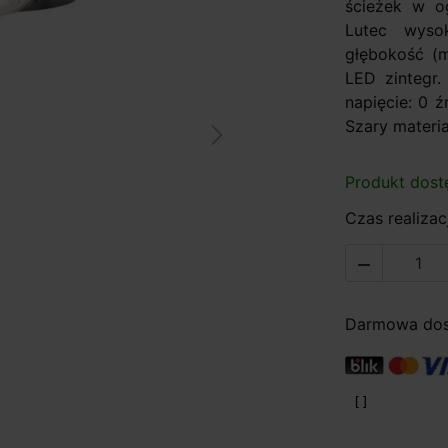
ścieżek w og
Lutec wyso
głębokość (m
LED zintegr
napięcie: 0 ź
Szary materi
Next
Produkt dost
Czas realizacj

Darmowa dost