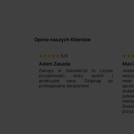
Opinie naszych Klientów
5/5
star
star
star
star
star
star
star
sta
Adam Zasada
Max
alny sklep,
Zakupy w Salonled.pl to czysta
Jeste
niam fachową
przyjemność; duży wybór i
wszy
 wyborze
atrakcyjne ceny. Dziękuję za
mnie
Zdecydowanie
profesjonalne doradztwo!
sprz
doświ
pokie
mamy 
Dodat
przyz