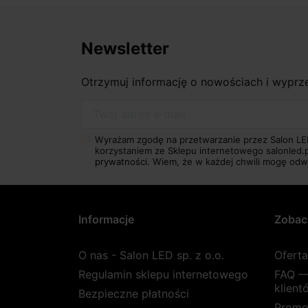
Newsletter
Otrzymuj informację o nowościach i wypr
Twój adres e-mail
Wyrażam zgodę na przetwarzanie przez Salon LE
korzystaniem ze Sklepu internetowego salonled.
prywatności.
Wiem, że w każdej chwili mogę odw
Informacje
Zobac
O nas - Salon LED sp. z o.o.
Ofert
Regulamin sklepu internetowego
FAQ —
klient
Bezpieczne płatności
Promo