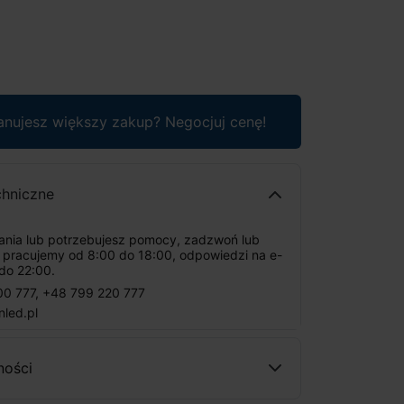
anujesz większy zakup? Negocjuj cenę!
chniczne
tania lub potrzebujesz pomocy, zadzwoń lub
: pracujemy od 8:00 do 18:00, odpowiedzi na e-
do 22:00.
00 777
,
+48 799 220 777
nled.pl
ności