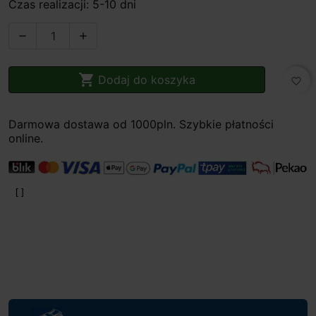
Czas realizacji: 5-10 dni



Dodaj do koszyka
favorite_border
Darmowa dostawa od 1000pln. Szybkie płatności
online.