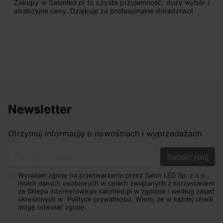
Zakupy w Salonled.pl to czysta przyjemność; duży wybór i
atrakcyjne ceny. Dziękuję za profesjonalne doradztwo!
Newsletter
Otrzymuj informację o nowościach i wyprzedażach
Twój adres e-mail
Wyrażam zgodę na przetwarzanie przez Salon LED Sp. z o.o.,
moich danych osobowych w celach związanych z korzystaniem
ze Sklepu internetowego salonled.pl w zgodzie i według zasad
określonych w
Polityce prywatności.
Wiem, że w każdej chwili
mogę odwołać zgodę.