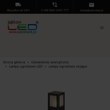
local_shipping
phone_in_talk
mail
Wysyłka od 24H
(+48) 694-000-777
sklep@salonled.pl
favorite_border
Strona główna
Oświetlenie zewnętrzne
Lampy ogrodowe LED
Lampy ogrodowe stojące