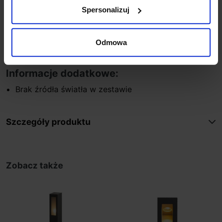
Wysokość
65 cm
Spersonalizuj
Szerokość
10,8 cm
Klasa szczelności
IP44
Kolor
czarny
Odmowa
Producent
REDLUX
Informacje dodatkowe:
Brak źródła światła w zestawie
Szczegóły produktu
Zobacz także