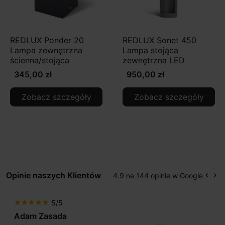
REDLUX Ponder 20
REDLUX Sonet 450
Lampa zewnętrzna
Lampa stojąca
ścienna/stojąca
zewnętrzna LED
345,00 zł
950,00 zł
Zobacz szczegóły
Zobacz szczegóły
Opinie naszych Klientów
4.9 na 144 opinie w Google
keyboard_arrow_left
keyboard_arrow_right
Popr
Na
5/5
star
star
star
star
star
Adam Zasada