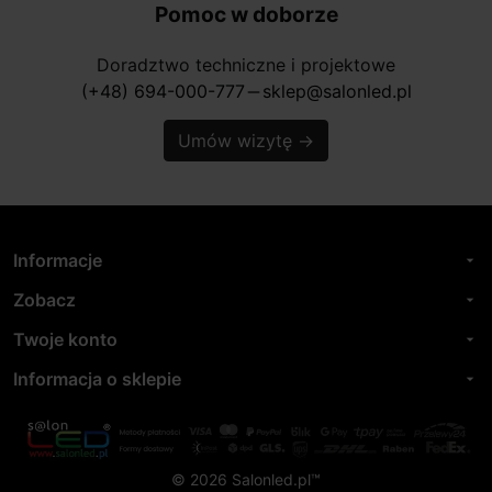
Pomoc w doborze
Doradztwo techniczne i projektowe
(+48) 694-000-777
sklep@salonled.pl
horizontal_rule
Umów wizytę
→
Informacje
arrow_drop_down
Zobacz
arrow_drop_down
Twoje konto
arrow_drop_down
Informacja o sklepie
arrow_drop_down
© 2026 Salonled.pl™