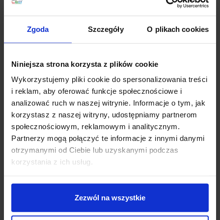
Zgoda
Szczegóły
O plikach cookies
Opis
Niniejsza strona korzysta z plików cookie
REDLUX PONDER 65 R10433
to prostokątna lampa
Wykorzystujemy pliki cookie do spersonalizowania treści
zewnętrzna, stojąca firmy Redlux. Wykonana jest z
i reklam, aby oferować funkcje społecznościowe i
aluminium i satynowego szkła, a wykończona jest w
analizować ruch w naszej witrynie. Informacje o tym, jak
kolorze czarnym. Źródłem światła jest żarówka E27 o
korzystasz z naszej witryny, udostępniamy partnerom
mocy 18W. Ten ciekawy słupek zewnętrzny doskonale
społecznościowym, reklamowym i analitycznym.
sprawdzi się jako oświetlenie chodników, ścieżek i
Partnerzy mogą połączyć te informacje z innymi danymi
ciągów komunikacyjnych, podjazdów, a także ogrodów
otrzymanymi od Ciebie lub uzyskanymi podczas
czy parków, tworząc w nich niepowtarzalny klimat.
korzystania z ich usług.
Parametry techniczne:
Źródło światła
E27
Zezwól na wszystkie
Moc
18W
Zasilanie
230V