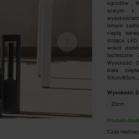
ogrodów . W
szarym z 
wysokościa
lampie zas
ciepłą barw
stojąca LED 
Next
wokół domów
techniczne:
Wysokość: 
biała ciep
50cm/80cm..
Wysokość: 
Produkt dost
Czas realizacj