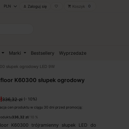
0
Zaloguj się
Koszyk

favorite_border
shopping_cart
D
Marki
Bestsellery
Wyprzedaże
300 słupek ogrodowy LED 9W
 floor K60300 słupek ogrodowy
ł
336,32 zł
(- 10%)
acja cen produktu w ciągu 30 dni przed promocją:
roduktu
336,32 zł
/ 10 %
loor K60300 trójramienny słupek LED do