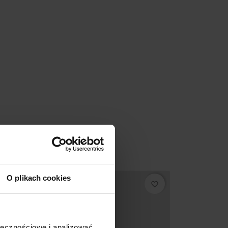
O plikach cookies
Promocja
favorite_border
ołecznościowe i analizować