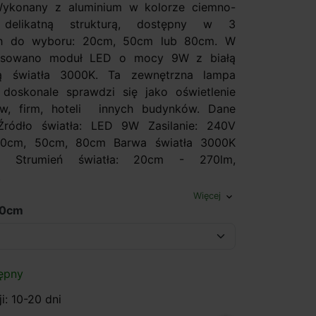
ykonany z aluminium w kolorze ciemno-
delikatną strukturą, dostępny w 3
ch do wyboru: 20cm, 50cm lub 80cm. W
tosowano moduł LED o mocy 9W z białą
ą światła 3000K. Ta zewnętrzna lampa
doskonale sprawdzi się jako oświetlenie
, firm, hoteli innych budynków. Dane
 Źródło światła: LED 9W Zasilanie: 240V
20cm, 50cm, 80cm Barwa światła 3000K
ła Strumień światła: 20cm - 270lm,
.
Więcej
expand_more
20cm
ępny
i: 10-20 dni