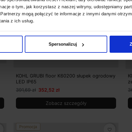
ormacje o tym, jak korzystasz z naszej witryny, udostępniamy p
Partnerzy mogą połączyć te informacje z innymi danymi otrzym
nia z ich usług.
Spersonalizuj
Z
KOHL GRUBI floor K60200 słupek ogrodowy
K
LED IP65
z
391,69 zł
352,52 zł
3
Zobacz szczegóły
Promocja
favorite_border