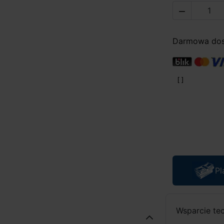

Darmowa dost
Pl
Wsparcie te