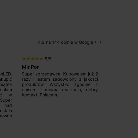
4.9 na 144 opinie w Google
keyboard_arrow_left
keyboard_arrow_right
Poprzedni
Następny
5/5
5/5
star
star
star
star
star
star
star
star
star
star
Mir Por
Patryk123
onLED.
Super sprzedawca! Kupowałem już 2
Szybka real
akupić
razy i jestem zadowolony z jakości
konkurencyjn
iątek
produktów. Wszystko zgodnie z
pomoc w 
ymałam
opisem, sprawna realizacja, dobry
magnetycznyc
już w
kontakt. Polecam.
wyboru. Z p
.Super
ponownie.
a nad
stało
pewno