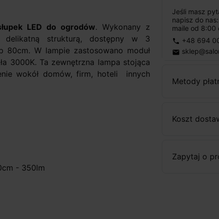
Jeśli masz py
napisz do nas
 słupek LED do ogrodów
. Wykonany z
maile od 8:00 
 delikatną strukturą, dostępny w 3
+48 694 0
phone
ub 80cm. W lampie zastosowano moduł
sklep@salo
email
ła 3000K. Ta zewnętrzna lampa stojąca
enie wokół domów, firm, hoteli innych
Metody płat
Koszt dosta
Zapytaj o p
80cm - 350lm