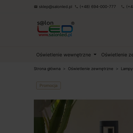
sklep@salonled.pl
(+48) 694-000-777
(+4

phone
phone
Oświetlenie wewnętrzne
Oświetlenie 
Strona główna
Oświetlenie zewnętrzne
Lampy
Promocja