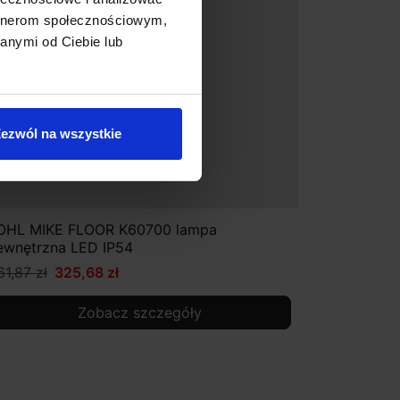
artnerom społecznościowym,
anymi od Ciebie lub
ezwól na wszystkie
OHL MIKE FLOOR K60700 lampa
ewnętrzna LED IP54
61,87 zł
325,68 zł
Zobacz szczegóły