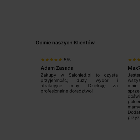
Opinie naszych Klientów
5/5
star
star
star
star
star
star
star
sta
Adam Zasada
Max
alny sklep,
Zakupy w Salonled.pl to czysta
Jeste
niam fachową
przyjemność; duży wybór i
wszy
 wyborze
atrakcyjne ceny. Dziękuję za
mnie
Zdecydowanie
profesjonalne doradztwo!
sprz
doświ
pokie
mamy 
Dodat
przyz