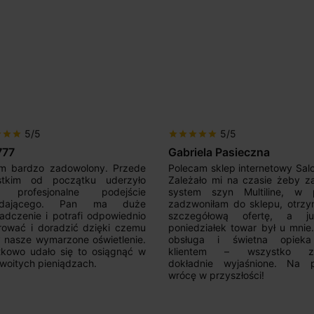
5/5
5/5
r
star
star
star
star
star
star
star
777
Gabriela Pasieczna
m bardzo zadowolony. Przede
Polecam sklep internetowy Sal
stkim od początku uderzyło
Zależało mi na czasie żeby z
 profesjonalne podejście
system szyn Multiline, w p
edającego. Pan ma duże
zadzwoniłam do sklepu, otrz
adczenie i potrafi odpowiednio
szczegółową ofertę, a 
rować i doradzić dzięki czemu
poniedziałek towar był u mnie
nasze wymarzone oświetlenie.
obsługa i świetna opiek
kowo udało się to osiągnąć w
klientem – wszystko zo
woitych pieniądzach.
dokładnie wyjaśnione. Na 
wrócę w przyszłości!