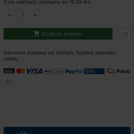
Czas realizacji: dostepny po 15.08 dni



Dodaj do koszyka
favorite_border
Darmowa dostawa od 1000pln. Szybkie płatności
online.