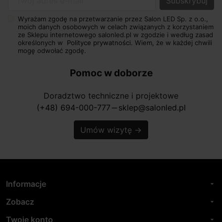
Twój adres e-mail
Wyrażam zgodę na przetwarzanie przez Salon LED Sp. z o.o.,
moich danych osobowych w celach związanych z korzystaniem
ze Sklepu internetowego salonled.pl w zgodzie i według zasad
określonych w
Polityce prywatności.
Wiem, że w każdej chwili
mogę odwołać zgodę.
Pomoc w doborze
Doradztwo techniczne i projektowe
(+48) 694-000-777
sklep@salonled.pl
horizontal_rule
Umów wizytę
→
Informacje
arrow_drop_down
Zobacz
arrow_drop_down
Twoje konto
arrow_drop_down