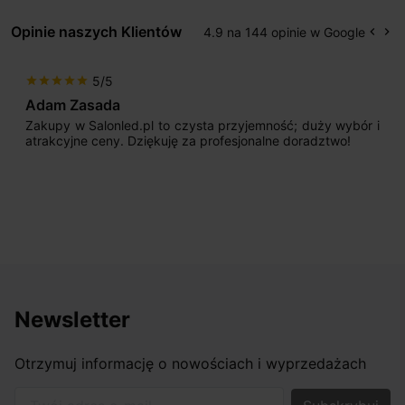
Opinie naszych Klientów
4.9 na 144 opinie w Google
keyboard_arrow_left
keyboard_arrow_right
Popr
Na
5/5
star
star
star
star
star
Adam Zasada
Zakupy w Salonled.pl to czysta przyjemność; duży wybór i
atrakcyjne ceny. Dziękuję za profesjonalne doradztwo!
Newsletter
Otrzymuj informację o nowościach i wyprzedażach