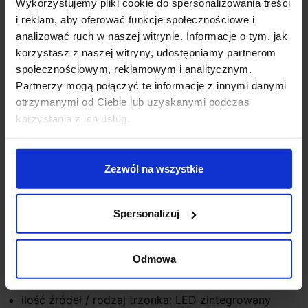
Wykorzystujemy pliki cookie do spersonalizowania treści
i reklam, aby oferować funkcje społecznościowe i
analizować ruch w naszej witrynie. Informacje o tym, jak
korzystasz z naszej witryny, udostępniamy partnerom
Opis
społecznościowym, reklamowym i analitycznym.
Partnerzy mogą połączyć te informacje z innymi danymi
Lutec MAINS
LED
to słupek elektryczny wykonany z
otrzymanymi od Ciebie lub uzyskanymi podczas
aluminium w kolorze czarnym, z 2 gniazdami
korzystania z ich usług.
uziemiającymi. Jest to wersja wyposażona dodatkowo
w moduł LED o mocy 11W. Całkowita moc to 3500W. Ta
zewnętrzna sieć elektryczna sprawdzi się idealnie w
Zezwól na wszystkie
ogrodzie.
Parametry techniczne:
Spersonalizuj
Producent: Lutec
wysokość (mm): 367
Odmowa
szerokość (mm): 80
głębokość (mm): 80
ilość źródeł / rodzaj trzonka: LED zintegrowany