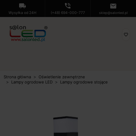
local_shipping
phone_in_talk
mail
Wysyłka od 24H
(+48) 694-000-777
sklep@salonled.pl
favorite_border
Strona główna
Oświetlenie zewnętrzne
Lampy ogrodowe LED
Lampy ogrodowe stojące