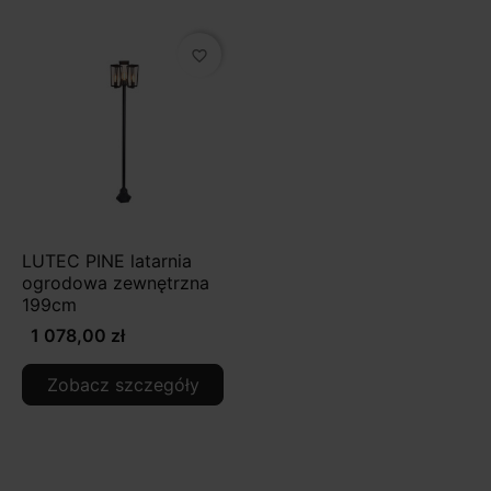
favorite_border
LUTEC PINE latarnia
ogrodowa zewnętrzna
199cm
1 078,00 zł
Zobacz szczegóły