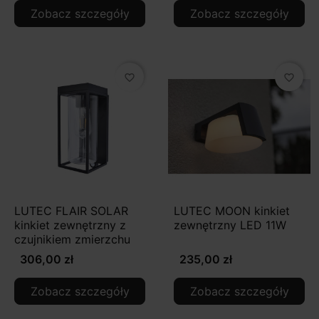
Zobacz szczegóły
Zobacz szczegóły
favorite_border
favorite_border
LUTEC FLAIR SOLAR
LUTEC MOON kinkiet
kinkiet zewnętrzny z
zewnętrzny LED 11W
czujnikiem zmierzchu
306,00 zł
235,00 zł
Zobacz szczegóły
Zobacz szczegóły