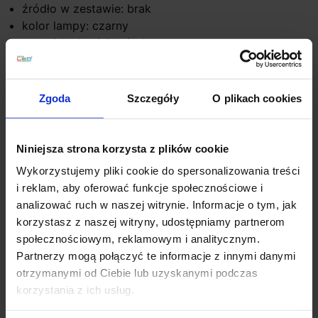
źródło w zestawie: brak
kolor lampy: czarny
materiał: aluminium/szkło
IP: IP44
Zgoda
Szczegóły
O plikach cookies
Szczegóły produktu
Niniejsza strona korzysta z plików cookie
Zobacz także
Wykorzystujemy pliki cookie do spersonalizowania treści
i reklam, aby oferować funkcje społecznościowe i
analizować ruch w naszej witrynie. Informacje o tym, jak
favorite_border
favorite_border
korzystasz z naszej witryny, udostępniamy partnerom
społecznościowym, reklamowym i analitycznym.
Partnerzy mogą połączyć te informacje z innymi danymi
otrzymanymi od Ciebie lub uzyskanymi podczas
korzystania z ich usług.