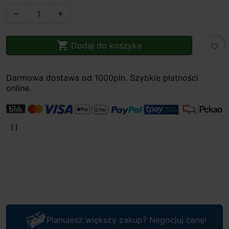



Dodaj do koszyka
favorite_border
Darmowa dostawa od 1000pln. Szybkie płatności
online.
Planujesz większy zakup? Negocjuj cenę!