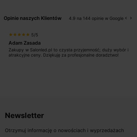
Opinie naszych Klientów
4.9 na 144 opinie w Google
keyboard_arrow_left
keyboard_arrow_right
Popr
Na
5/5
star
star
star
star
star
Adam Zasada
Zakupy w Salonled.pl to czysta przyjemność; duży wybór i
atrakcyjne ceny. Dziękuję za profesjonalne doradztwo!
Newsletter
Otrzymuj informację o nowościach i wyprzedażach