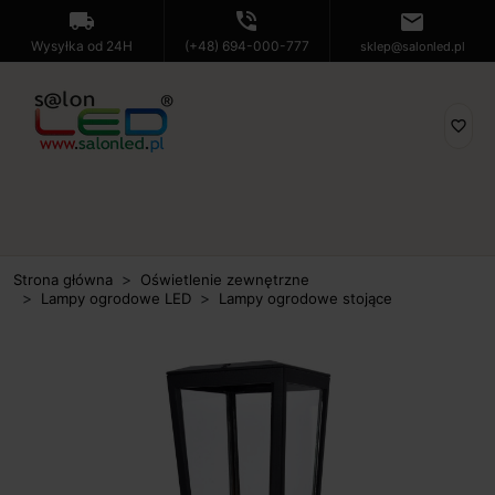
local_shipping
phone_in_talk
mail
Wysyłka od 24H
(+48) 694-000-777
sklep@salonled.pl
favorite_border
Strona główna
Oświetlenie zewnętrzne
Lampy ogrodowe LED
Lampy ogrodowe stojące