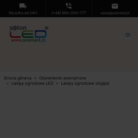
local_shipping
phone_in_talk
mail
Wysyłka od 24H
(+48) 694-000-777
sklep@salonled.pl
favorite_border
Strona główna
Oświetlenie zewnętrzne
Lampy ogrodowe LED
Lampy ogrodowe stojące