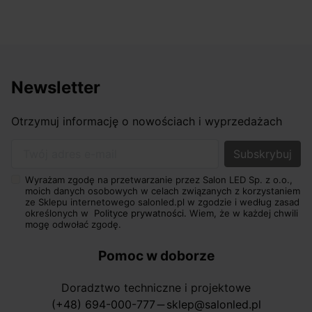
Newsletter
Otrzymuj informację o nowościach i wyprzedażach
Twój adres e-mail
Wyrażam zgodę na przetwarzanie przez Salon LED Sp. z o.o.,
moich danych osobowych w celach związanych z korzystaniem
ze Sklepu internetowego salonled.pl w zgodzie i według zasad
określonych w
Polityce prywatności.
Wiem, że w każdej chwili
mogę odwołać zgodę.
Pomoc w doborze
Doradztwo techniczne i projektowe
(+48) 694-000-777
sklep@salonled.pl
horizontal_rule