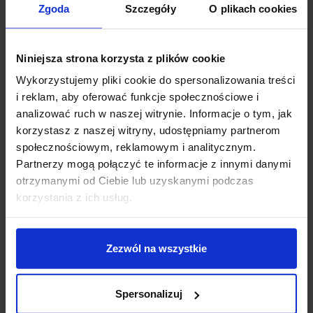
Zgoda
Szczegóły
O plikach cookies
Niniejsza strona korzysta z plików cookie
Wykorzystujemy pliki cookie do spersonalizowania treści
i reklam, aby oferować funkcje społecznościowe i
analizować ruch w naszej witrynie. Informacje o tym, jak
korzystasz z naszej witryny, udostępniamy partnerom
społecznościowym, reklamowym i analitycznym.
LUCES CORTAZAR
LUCES IRAPUATO
Partnerzy mogą połączyć te informacje z innymi danymi
LE71486/7 lampa
LE71488/9 lampa
otrzymanymi od Ciebie lub uzyskanymi podczas
zewnętrzna LED IP54
zewnętrzna IP65 LED
korzystania z ich usług.
czarna
7,6W
655,00 zł
480,00 zł
Zezwól na wszystkie
Zobacz szczegóły
Zobacz szczegóły
Spersonalizuj