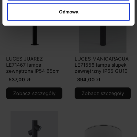
Odmowa
LUCES JUAREZ
LUCES MANICARAGUA
LE71467 lampa
LE71556 lampa słupek
zewnętrzna IP54 65cm
zewnętrzny IP65 GU10
537,00 zł
394,00 zł
Zobacz szczegóły
Zobacz szczegóły