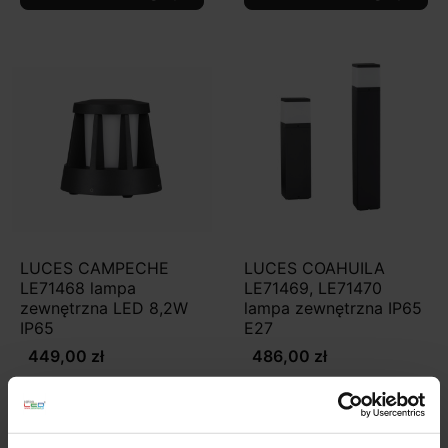
LUCES CAMPECHE
LUCES COAHUILA
LE71468 lampa
LE71469, LE71470
zewnętrzna LED 8,2W
lampa zewnętrzna IP65
IP65
E27
449,00 zł
486,00 zł
Zobacz szczegóły
Zobacz szczegóły