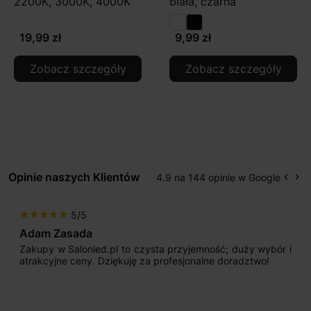
2200K, 3000K, 4000K
biała, czarna
19,99 zł
9,99 zł
Zobacz szczegóły
Zobacz szczegóły
Opinie naszych Klientów
4.9 na 144 opinie w Google
keyboard_arrow_left
keyboard_arrow_right
Popr
Na
5/5
star
star
star
star
star
Adam Zasada
Zakupy w Salonled.pl to czysta przyjemność; duży wybór i
atrakcyjne ceny. Dziękuję za profesjonalne doradztwo!