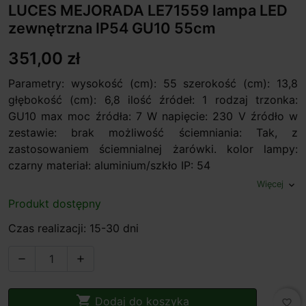
LUCES MEJORADA LE71559 lampa LED
zewnętrzna IP54 GU10 55cm
351,00 zł
Parametry: wysokość (cm): 55 szerokość (cm): 13,8
głębokość (cm): 6,8 ilość źródeł: 1 rodzaj trzonka:
GU10 max moc źródła: 7 W napięcie: 230 V źródło w
zestawie: brak możliwość ściemniania: Tak, z
zastosowaniem ściemnialnej żarówki. kolor lampy:
czarny materiał: aluminium/szkło IP: 54
Więcej
expand_more
Produkt dostępny
Czas realizacji: 15-30 dni



Dodaj do koszyka
favorite_border