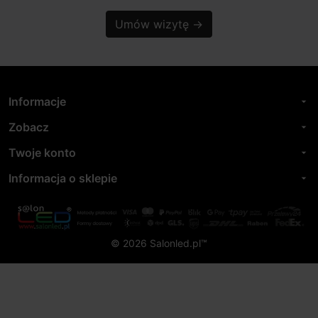
Umów wizytę
→
Informacje
arrow_drop_down
Zobacz
arrow_drop_down
Twoje konto
arrow_drop_down
Informacja o sklepie
arrow_drop_down
© 2026 Salonled.pl™