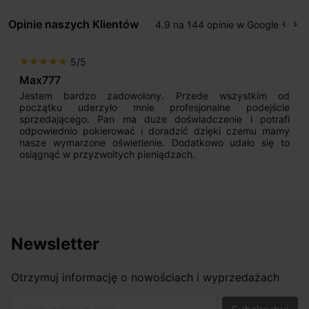
Opinie naszych Klientów
4.9 na 144 opinie w Google
keyboard_arrow_left
keyboard_arrow_right
Popr
Na
5/5
star
star
star
star
star
Max777
Jestem bardzo zadowolony. Przede wszystkim od
początku uderzyło mnie profesjonalne podejście
sprzedającego. Pan ma duże doświadczenie i potrafi
odpowiednio pokierować i doradzić dzięki czemu mamy
nasze wymarzone oświetlenie. Dodatkowo udało się to
osiągnąć w przyzwoitych pieniądzach.
Newsletter
Otrzymuj informację o nowościach i wyprzedażach