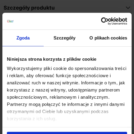
Szczegóły produktu
Zobacz także
Zgoda
Szczegóły
O plikach cookies
Niniejsza strona korzysta z plików cookie
Wykorzystujemy pliki cookie do spersonalizowania treści
i reklam, aby oferować funkcje społecznościowe i
analizować ruch w naszej witrynie. Informacje o tym, jak
korzystasz z naszej witryny, udostępniamy partnerom
społecznościowym, reklamowym i analitycznym.
Partnerzy mogą połączyć te informacje z innymi danymi
LUCES CAMPECHUELA
LUCES
otrzymanymi od Ciebie lub uzyskanymi podczas
LE71568 lampa
CONTRAMAESTRE
korzystania z ich usług.
zewnętrzna stojąca LED
LE71578 lampa
IP54
zewnętrzna IP54 60cm