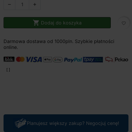



Dodaj do koszyka
favorite_border
Darmowa dostawa od 1000pln. Szybkie płatności
online.
Planujesz większy zakup? Negocjuj cenę!