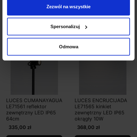
643,00 zł
391,00 zł
Zezwól na wszystkie
Zobacz szczegóły
Zobacz szczegóły
Spersonalizuj
Odmowa
LUCES CUMANAYAGUA
LUCES ENCRUCIJADA
LE71561 reflektor
LE71565 kinkiet
zewnętrzny LED IP65
zewnętrzny LED IP65
64cm
okrągły 10W
335,00 zł
368,00 zł