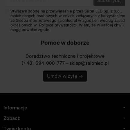
Twój adres e-mail
Wyrażam zgodę na przetwarzanie przez Salon LED Sp. z o.o.,
moich danych osobowych w celach związanych z korzystaniem
ze Sklepu internetowego salonled.pl w zgodzie i według zasad
określonych w
Polityce prywatności.
Wiem, że w każdej chwili
mogę odwołać zgodę.
Pomoc w doborze
Doradztwo techniczne i projektowe
(+48) 694-000-777
sklep@salonled.pl
horizontal_rule
Umów wizytę
→
Informacje
arrow_drop_down
Zobacz
arrow_drop_down
Twoje konto
arrow_drop_down