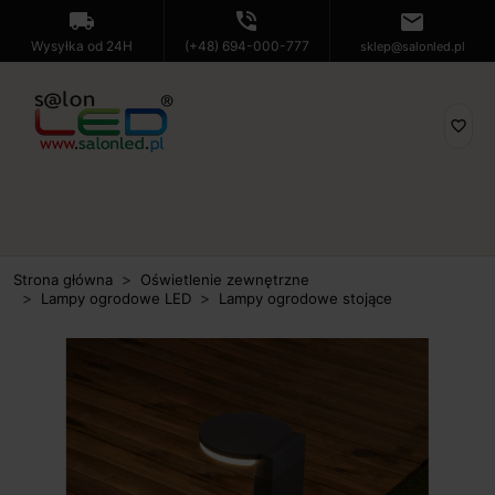
local_shipping
phone_in_talk
mail
Wysyłka od 24H
(+48) 694-000-777
sklep@salonled.pl
favorite_border
Strona główna
Oświetlenie zewnętrzne
Lampy ogrodowe LED
Lampy ogrodowe stojące