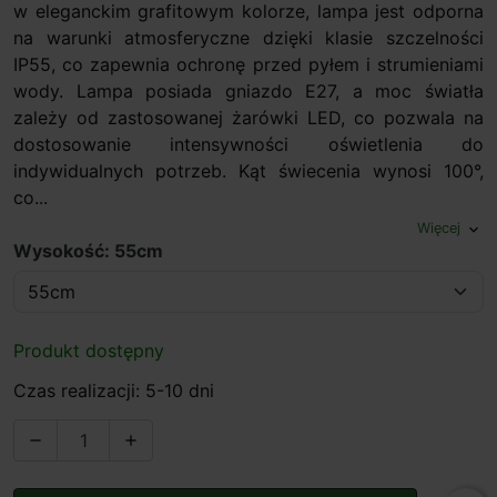
w eleganckim grafitowym kolorze, lampa jest odporna
na warunki atmosferyczne dzięki klasie szczelności
IP55, co zapewnia ochronę przed pyłem i strumieniami
wody. Lampa posiada gniazdo E27, a moc światła
zależy od zastosowanej żarówki LED, co pozwala na
dostosowanie intensywności oświetlenia do
indywidualnych potrzeb. Kąt świecenia wynosi 100°,
co...
Więcej
expand_more
Wysokość: 55cm
Produkt dostępny
Czas realizacji: 5-10 dni

