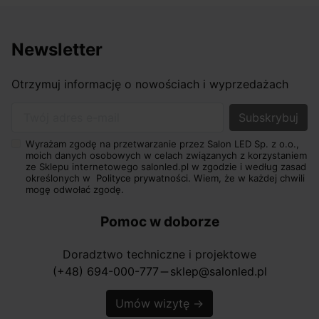
Newsletter
Otrzymuj informację o nowościach i wyprzedażach
Twój adres e-mail
Wyrażam zgodę na przetwarzanie przez Salon LED Sp. z o.o.,
moich danych osobowych w celach związanych z korzystaniem
ze Sklepu internetowego salonled.pl w zgodzie i według zasad
określonych w
Polityce prywatności.
Wiem, że w każdej chwili
mogę odwołać zgodę.
Pomoc w doborze
Doradztwo techniczne i projektowe
(+48) 694-000-777
sklep@salonled.pl
horizontal_rule
Umów wizytę
→