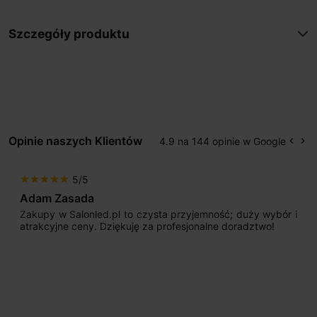
Szczegóły produktu
Opinie naszych Klientów
4.9 na 144 opinie w Google
keyboard_arrow_left
keyboard_arrow_right
Popr
Na
5/5
star
star
star
star
star
Adam Zasada
Zakupy w Salonled.pl to czysta przyjemność; duży wybór i
atrakcyjne ceny. Dziękuję za profesjonalne doradztwo!