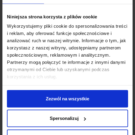
Jeśli masz pytania lub potrzebujesz pomocy, zadzwoń
lub napisz do nas: pracujemy od 8:00 do 18:00,
Niniejsza strona korzysta z plików cookie
odpowiedzi na e-maile od 8:00 do 22:00.
Wykorzystujemy pliki cookie do spersonalizowania treści
+48 694 000 777
,
+48 799 220 777
phone
i reklam, aby oferować funkcje społecznościowe i
sklep@salonled.pl
email
analizować ruch w naszej witrynie. Informacje o tym, jak
korzystasz z naszej witryny, udostępniamy partnerom
Metody płatności
społecznościowym, reklamowym i analitycznym.
Partnerzy mogą połączyć te informacje z innymi danymi
otrzymanymi od Ciebie lub uzyskanymi podczas
Koszt dostawy
korzystania z ich usług.
Zezwól na wszystkie
Zapytaj o produkt
Spersonalizuj
Opis