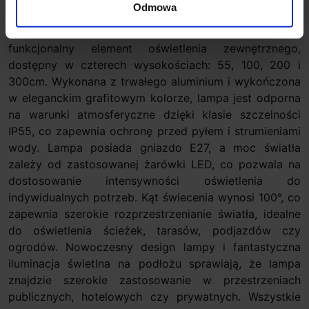
Odmowa
SLED NEWYORK
ta lampa ogrodowa stojąca, stylowy i
funkcjonalny element oświetlenia zewnętrznego,
dostępny w czterech wysokościach: 55, 100, 200 i
300cm. Wykonana z trwałego aluminium i wykończona
w eleganckim grafitowym kolorze, lampa jest odporna
na warunki atmosferyczne dzięki klasie szczelności
IP55, co zapewnia ochronę przed pyłem i strumieniami
wody. Lampa posiada gniazdo E27, a moc światła
zależy od zastosowanej żarówki LED, co pozwala na
dostosowanie intensywności oświetlenia do
indywidualnych potrzeb. Kąt świecenia wynosi 100°, co
zapewnia szerokie rozprzestrzenianie światła, idealne
do oświetlenia ścieżek, tarasów, podjazdów czy
ogrodów. Nowoczesny design lampy i fantastyczna
iluminacja świetlna na podłożu sprawiają, że lampa
znajdzie szerokie zastosowanie w przestrzeniach
publicznych, hotelowych czy prywatnych. Wszystkie