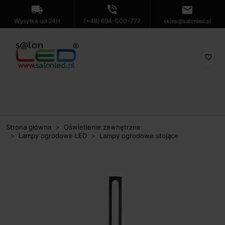
local_shipping
phone_in_talk
mail
Wysyłka od 24H
(+48) 694-000-777
sklep@salonled.pl
favorite_border
Strona główna
Oświetlenie zewnętrzne
Lampy ogrodowe LED
Lampy ogrodowe stojące