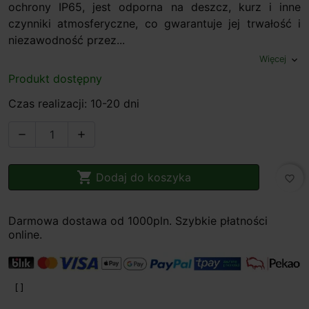
ochrony IP65, jest odporna na deszcz, kurz i inne
czynniki atmosferyczne, co gwarantuje jej trwałość i
niezawodność przez...
Więcej
expand_more
Produkt dostępny
Czas realizacji: 10-20 dni



Dodaj do koszyka
favorite_border
Darmowa dostawa od 1000pln. Szybkie płatności
online.