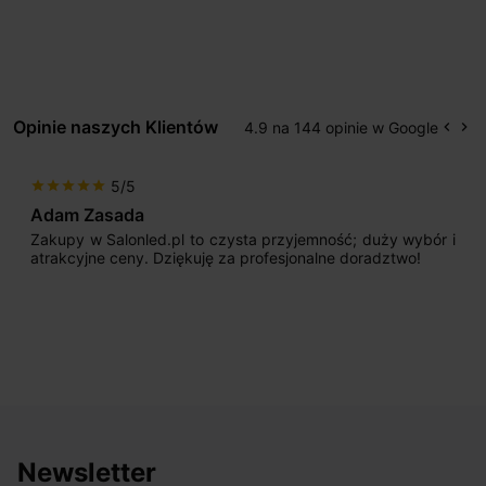
Opinie naszych Klientów
4.9 na 144 opinie w Google
keyboard_arrow_left
keyboard_arrow_right
Popr
Na
5/5
star
star
star
star
star
Adam Zasada
Zakupy w Salonled.pl to czysta przyjemność; duży wybór i
atrakcyjne ceny. Dziękuję za profesjonalne doradztwo!
Newsletter