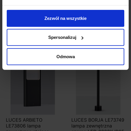
IP: 65
Zezwól na wszystkie
Szczegóły produktu
Spersonalizuj
Zobacz także
Odmowa
LUCES ARBIETO
LUCES BORJA LE73749
LE73806 lampa
lampa zewnętrzna