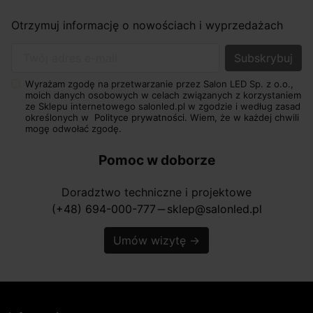
Otrzymuj informację o nowościach i wyprzedażach
Twój adres e-mail
Wyrażam zgodę na przetwarzanie przez Salon LED Sp. z o.o.,
moich danych osobowych w celach związanych z korzystaniem
ze Sklepu internetowego salonled.pl w zgodzie i według zasad
określonych w
Polityce prywatności.
Wiem, że w każdej chwili
mogę odwołać zgodę.
Pomoc w doborze
Doradztwo techniczne i projektowe
(+48) 694-000-777
sklep@salonled.pl
horizontal_rule
Umów wizytę
→