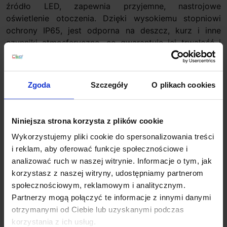
źródło LED, zapewnia przyjemne, nastrojowe
oświetlenie otoczenia. Dzięki wysokiemu stopniowi
ochrony IP65, jest odporna na deszcz, kurz i inne
czynniki atmosferyczne, co gwarantuje jej trwałość i
niezawodność przez cały rok. To doskonały wybór dla
osób poszukujących solidnego, energooszczędnego i
estetycznego oświetlenia zewnętrznego.
Zgoda
Szczegóły
O plikach cookies
Parametry:
Wysokość (cm): 200
Niniejsza strona korzysta z plików cookie
Szerokość (cm): 23
Wykorzystujemy pliki cookie do spersonalizowania treści
Głębokość (cm): 12
i reklam, aby oferować funkcje społecznościowe i
Ilość źródeł / rodzaj trzonka: 1 x LED zintegrowany
analizować ruch w naszej witrynie. Informacje o tym, jak
Max moc źródła: 21W
korzystasz z naszej witryny, udostępniamy partnerom
Napięcie: 230V
społecznościowym, reklamowym i analitycznym.
Źródło w zestawie: LED 21W, 1562lm, 3000K
Partnerzy mogą połączyć te informacje z innymi danymi
Kolor lampy: antracyt
otrzymanymi od Ciebie lub uzyskanymi podczas
Materiał: aluminium/tworzywo sztuczne
korzystania z ich usług.