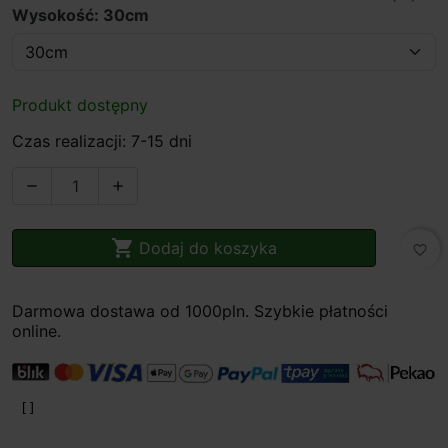
Wysokość: 30cm
Produkt dostępny
Czas realizacji: 7-15 dni



Dodaj do koszyka
favorite_border
Darmowa dostawa od 1000pln. Szybkie płatności
online.