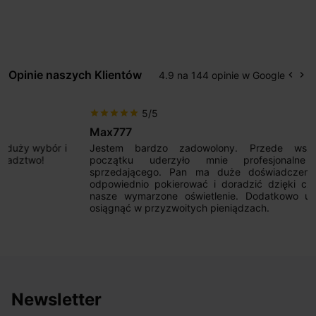
Opinie naszych Klientów
4.9 na 144 opinie w Google
keyboard_arrow_left
keyboard_arrow_right
Popr
Na
5/5
star
star
star
star
star
Max777
Jestem bardzo zadowolony. Przede wszystkim od
początku uderzyło mnie profesjonalne podejście
sprzedającego. Pan ma duże doświadczenie i potrafi
odpowiednio pokierować i doradzić dzięki czemu mamy
nasze wymarzone oświetlenie. Dodatkowo udało się to
osiągnąć w przyzwoitych pieniądzach.
Newsletter