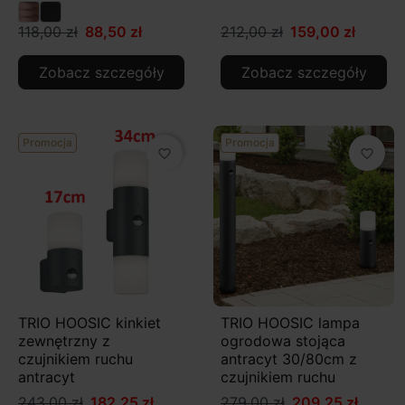
118,00 zł
88,50 zł
212,00 zł
159,00 zł
Zobacz szczegóły
Zobacz szczegóły
Promocja
Promocja
favorite_border
favorite_border
TRIO HOOSIC kinkiet
TRIO HOOSIC lampa
zewnętrzny z
ogrodowa stojąca
czujnikiem ruchu
antracyt 30/80cm z
antracyt
czujnikiem ruchu
243,00 zł
182,25 zł
279,00 zł
209,25 zł