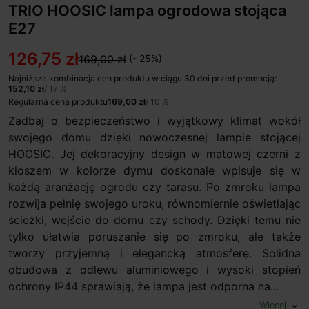
TRIO HOOSIC lampa ogrodowa stojąca
E27
126,75 zł
169,00 zł
(- 25%)
Najniższa kombinacja cen produktu w ciągu 30 dni przed promocją:
152,10 zł
/ 17 %
Regularna cena produktu
169,00 zł
/ 10 %
Zadbaj o bezpieczeństwo i wyjątkowy klimat wokół
swojego domu dzięki nowoczesnej lampie stojącej
HOOSIC. Jej dekoracyjny design w matowej czerni z
kloszem w kolorze dymu doskonale wpisuje się w
każdą aranżację ogrodu czy tarasu. Po zmroku lampa
rozwija pełnię swojego uroku, równomiernie oświetlając
ścieżki, wejście do domu czy schody. Dzięki temu nie
tylko ułatwia poruszanie się po zmroku, ale także
tworzy przyjemną i elegancką atmosferę. Solidna
obudowa z odlewu aluminiowego i wysoki stopień
ochrony IP44 sprawiają, że lampa jest odporna na...
Więcej
expand_more