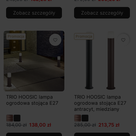
Zobacz szczegóły
Zobacz szczegóły
Promocja
Promocja
favorite_border
favorite_border
TRIO HOOSIC lampa
TRIO HOOSIC lampa
ogrodowa stojąca E27
ogrodowa stojąca E27
antracyt, miedziany
184,00 zł
138,00 zł
285,00 zł
213,75 zł