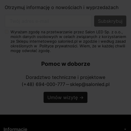
Otrzymuj informację o nowościach i wyprzedażach
Twój adres e-mail
Wyrażam zgodę na przetwarzanie przez Salon LED Sp. z o.o.,
moich danych osobowych w celach związanych z korzystaniem
ze Sklepu internetowego salonled.pl w zgodzie i według zasad
określonych w
Polityce prywatności.
Wiem, że w każdej chwili
mogę odwołać zgodę.
Pomoc w doborze
Doradztwo techniczne i projektowe
(+48) 694-000-777
sklep@salonled.pl
horizontal_rule
Umów wizytę
→
Informacje
arrow_drop_down