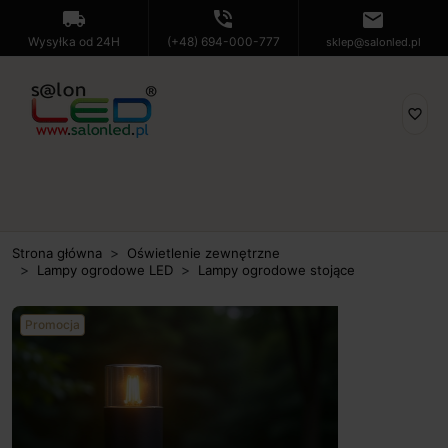
local_shipping
phone_in_talk
mail
Wysyłka od 24H
(+48) 694-000-777
sklep@salonled.pl
favorite_border
Strona główna
Oświetlenie zewnętrzne
Lampy ogrodowe LED
Lampy ogrodowe stojące
Promocja