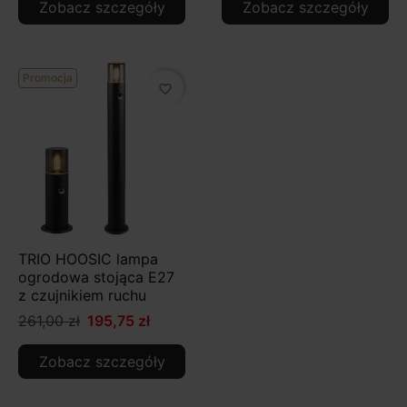
Zobacz szczegóły
Zobacz szczegóły
Promocja
favorite_border
TRIO HOOSIC lampa
ogrodowa stojąca E27
z czujnikiem ruchu
261,00 zł
195,75 zł
Zobacz szczegóły