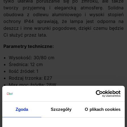
tylko ułatwia poruszanie się po zmroku, ale także
tworzy przyjemną i elegancką atmosferę. Solidna
obudowa z odlewu aluminiowego i wysoki stopień
ochrony IP44 sprawiają, że lampa jest odporna na
deszcz i inne warunki pogodowe, dzięki czemu będzie
Ci służyć przez lata.
Parametry techniczne:
Wysokość: 30/80 cm
Średnica: 12 cm
Ilość źródeł: 1
Rodzaj trzonka: E27
Max moc źródła: 28W
Napięcie: 230V
Brak żarówki w komplecie
Żywotność: 15000h
Zgoda
Szczegóły
O plikach cookies
Kolor lampy: czarny
Materiał: aluminium/tworzywo sztuczne
IP: 44