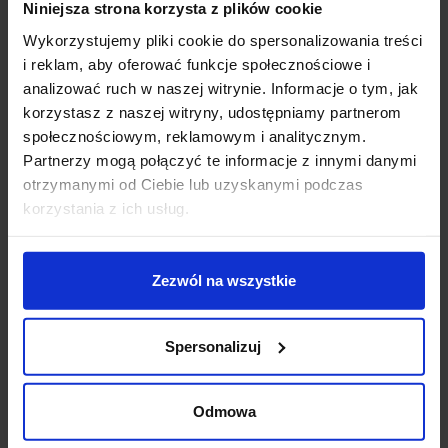
Niniejsza strona korzysta z plików cookie
Gwarancja 2 lata
Wykorzystujemy pliki cookie do spersonalizowania treści
i reklam, aby oferować funkcje społecznościowe i
Szczegóły produktu
analizować ruch w naszej witrynie. Informacje o tym, jak
korzystasz z naszej witryny, udostępniamy partnerom
społecznościowym, reklamowym i analitycznym.
Partnerzy mogą połączyć te informacje z innymi danymi
Zobacz także
otrzymanymi od Ciebie lub uzyskanymi podczas
korzystania z ich usług.
Promocja
Promocja
favorite_border
favorite_border
Zezwól na wszystkie
Spersonalizuj
Odmowa
TRIO HOOSIC czarny
TRIO HOOSIC kinkiet
kinkiet zewnętrzny E27
zewnętrzny 2xE27