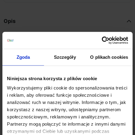
Opis
Nowoczesna lampa podłogowa
MOREE Shark Outdoor
26-02-01
Zgoda
Szczegóły
O plikach cookies
Shark Outdoor
to nowoczesna lampa podłogowa
renomowanej niemieckiej firmy
MOREE
. Wykonana jest
z białego, półprzezroczystego plastiku wysokiej
Niniejsza strona korzysta z plików cookie
jakości. Kształtem przypomina płetwę rekina.
Wykorzystujemy pliki cookie do spersonalizowania treści
Oświetlana jest żarówką typu E27 o max mocy 20W.
i reklam, aby oferować funkcje społecznościowe i
Wyposażona jest w czarny kabel zasilający o długości
analizować ruch w naszej witrynie. Informacje o tym, jak
4,6m. Oryginalny i nietypowy kształt sprawiają, że
korzystasz z naszej witryny, udostępniamy partnerom
lampa ta będzie przyciągała uwagę i będzie pięknym
społecznościowym, reklamowym i analitycznym.
elementem ozdobnym w każdym pomieszczeniu.
Partnerzy mogą połączyć te informacje z innymi danymi
Dzięki podwyższonemu IP44 można ją stosować na
otrzymanymi od Ciebie lub uzyskanymi podczas
zewnątrz. Doskonale sprawdzi się w ogrodzie, na