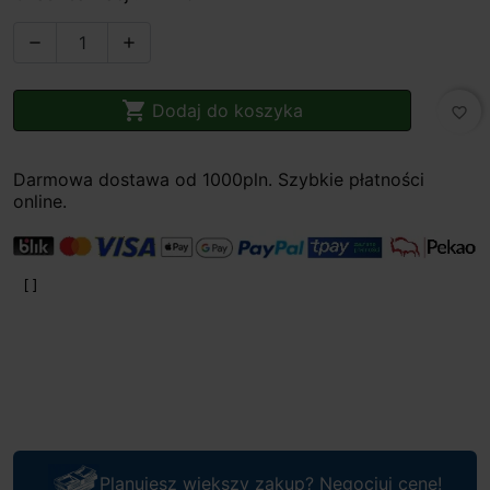



Dodaj do koszyka
favorite_border
Darmowa dostawa od 1000pln. Szybkie płatności
online.
Planujesz większy zakup? Negocjuj cenę!