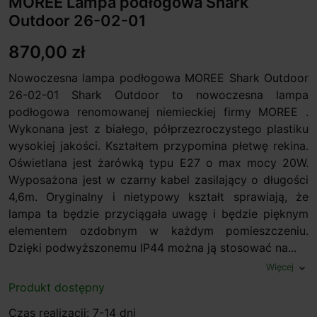
MOREE Lampa podłogowa Shark
Outdoor 26-02-01
870,00 zł
Nowoczesna lampa podłogowa MOREE Shark Outdoor
26-02-01 Shark Outdoor to nowoczesna lampa
podłogowa renomowanej niemieckiej firmy MOREE .
Wykonana jest z białego, półprzezroczystego plastiku
wysokiej jakości. Kształtem przypomina płetwę rekina.
Oświetlana jest żarówką typu E27 o max mocy 20W.
Wyposażona jest w czarny kabel zasilający o długości
4,6m. Oryginalny i nietypowy kształt sprawiają, że
lampa ta będzie przyciągała uwagę i będzie pięknym
elementem ozdobnym w każdym pomieszczeniu.
Dzięki podwyższonemu IP44 można ją stosować na...
Więcej
expand_more
Produkt dostępny
Czas realizacji: 7-14 dni