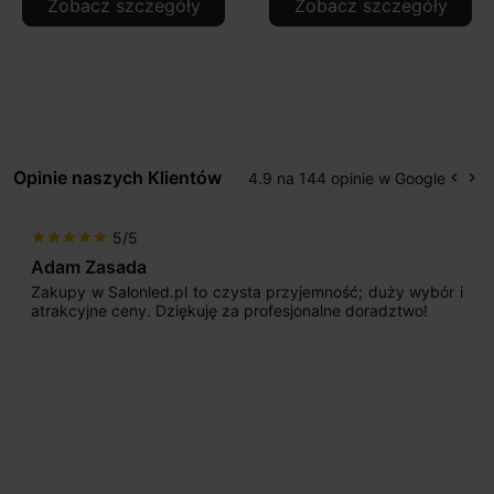
Zobacz szczegóły
Zobacz szczegóły
Opinie naszych Klientów
4.9 na 144 opinie w Google
keyboard_arrow_left
keyboard_arrow_right
Popr
Na
5/5
star
star
star
star
star
Adam Zasada
Zakupy w Salonled.pl to czysta przyjemność; duży wybór i
atrakcyjne ceny. Dziękuję za profesjonalne doradztwo!