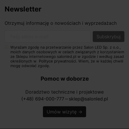
Newsletter
Otrzymuj informację o nowościach i wyprzedażach
Twój adres e-mail
Wyrażam zgodę na przetwarzanie przez Salon LED Sp. z o.o.,
moich danych osobowych w celach związanych z korzystaniem
ze Sklepu internetowego salonled.pl w zgodzie i według zasad
określonych w
Polityce prywatności.
Wiem, że w każdej chwili
mogę odwołać zgodę.
Pomoc w doborze
Doradztwo techniczne i projektowe
(+48) 694-000-777
sklep@salonled.pl
horizontal_rule
Umów wizytę
→