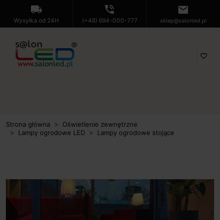
local_shipping
phone_in_talk
mail
Wysyłka od 24H
(+48) 694-000-777
sklep@salonled.pl
favorite_border
Strona główna
Oświetlenie zewnętrzne
Lampy ogrodowe LED
Lampy ogrodowe stojące