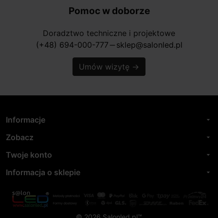
Pomoc w doborze
Doradztwo techniczne i projektowe
(+48) 694-000-777
sklep@salonled.pl
horizontal_rule
Umów wizytę
→
Informacje
arrow_drop_down
Zobacz
arrow_drop_down
Twoje konto
arrow_drop_down
Informacja o sklepie
arrow_drop_down
© 2026 Salonled.pl™