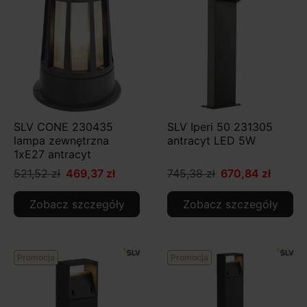
SLV CONE 230435
SLV Iperi 50 231305
lampa zewnętrzna
antracyt LED 5W
1xE27 antracyt
521,52 zł
469,37 zł
745,38 zł
670,84 zł
Zobacz szczegóły
Zobacz szczegóły
Promocja
Promocja