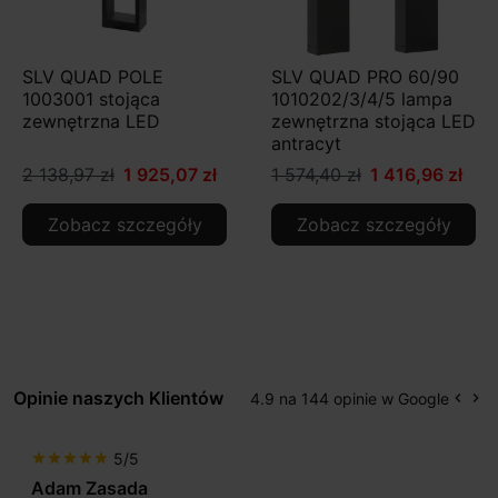
SLV QUAD POLE
SLV QUAD PRO 60/90
1003001 stojąca
1010202/3/4/5 lampa
zewnętrzna LED
zewnętrzna stojąca LED
antracyt
2 138,97 zł
1 925,07 zł
1 574,40 zł
1 416,96 zł
Zobacz szczegóły
Zobacz szczegóły
Opinie naszych Klientów
4.9 na 144 opinie w Google
keyboard_arrow_left
keyboard_arrow_right
Popr
Na
5/5
star
star
star
star
star
Adam Zasada