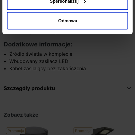
Spersonalizuj
Materiał aluminium
Kolor antracyt
Sposób montażu podłoże
Odmowa
Producent Spotline
Gwarancja 24 miesiące
Dodatkowe informacje:
Źródło światła w komplecie
Wbudowany zasilacz LED
Kabel zasilający bez zakończenia
Szczegóły produktu
Zobacz także
Promocja
Promocja