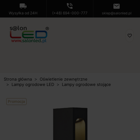
local_shipping
phone_in_talk
mail
Wysyłka od 24H
(+48) 694-000-777
sklep@salonled.pl
favorite_border
Strona główna
Oświetlenie zewnętrzne
Lampy ogrodowe LED
Lampy ogrodowe stojące
Promocja