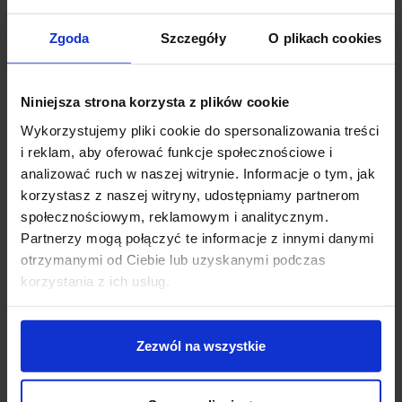
SLV. Wykończona w kolorze antracytu, posiada 2
wysokości do wyboru: 40cm lub 70cm. Źródłem światła
Zgoda
Szczegóły
O plikach cookies
są diody Power LED o mocy 4,3W, które emitują
strumień świetlny o białej ciepłej barwie 3000K. Lampa
idealnie sprawdzi się jako oświetlenie elewacji, tarasów,
Niniejsza strona korzysta z plików cookie
ogrodów, chodników, ścieżek i podjazdów wokół
Wykorzystujemy pliki cookie do spersonalizowania treści
domu.
i reklam, aby oferować funkcje społecznościowe i
Dane techniczne:
analizować ruch w naszej witrynie. Informacje o tym, jak
korzystasz z naszej witryny, udostępniamy partnerom
Źródło światła Power LED
społecznościowym, reklamowym i analitycznym.
Moc 4,3W
Partnerzy mogą połączyć te informacje z innymi danymi
Napięcie 230V/350mA
otrzymanymi od Ciebie lub uzyskanymi podczas
Wysokość 40cm/70cm
korzystania z ich usług.
Głębokość 12cm
Szerokość 7cm
Strumień świetlny 320lm
Temperatura barwy światła 3000K
Zezwól na wszystkie
Barwa światła biała ciepła
Klasa szczelności IP44