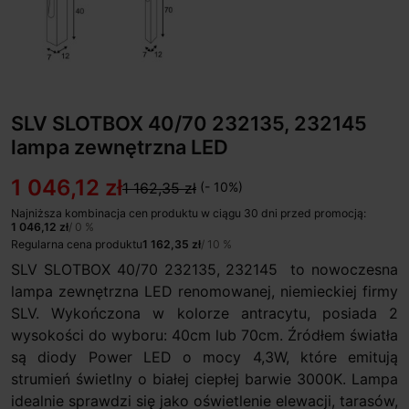
SLV SLOTBOX 40/70 232135, 232145
lampa zewnętrzna LED
1 046,12 zł
1 162,35 zł
(- 10%)
Najniższa kombinacja cen produktu w ciągu 30 dni przed promocją:
1 046,12 zł
/ 0 %
Regularna cena produktu
1 162,35 zł
/ 10 %
SLV SLOTBOX 40/70 232135, 232145 to nowoczesna
lampa zewnętrzna LED renomowanej, niemieckiej firmy
SLV. Wykończona w kolorze antracytu, posiada 2
wysokości do wyboru: 40cm lub 70cm. Źródłem światła
są diody Power LED o mocy 4,3W, które emitują
strumień świetlny o białej ciepłej barwie 3000K. Lampa
idealnie sprawdzi się jako oświetlenie elewacji, tarasów,