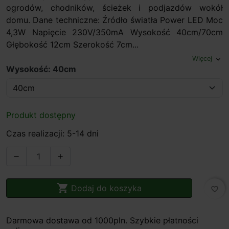
ogrodów, chodników, ścieżek i podjazdów wokół
domu. Dane techniczne: Źródło światła Power LED Moc
4,3W Napięcie 230V/350mA Wysokość 40cm/70cm
Głębokość 12cm Szerokość 7cm...
Więcej
expand_more
Wysokość: 40cm
Produkt dostępny
Czas realizacji: 5-14 dni



Dodaj do koszyka
favorite_border
Darmowa dostawa od 1000pln. Szybkie płatności