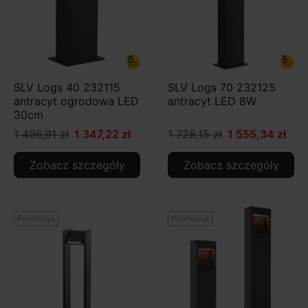
SLV Logs 40 232115
SLV Logs 70 232125
antracyt ogrodowa LED
antracyt LED 8W
30cm
1 496,91 zł
1 347,22 zł
1 728,15 zł
1 555,34 zł
Zobacz szczegóły
Zobacz szczegóły
Promocja
Promocja