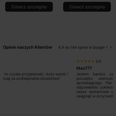
Zobacz szczegóły
Zobacz szczegóły
Opinie naszych Klientów
4.9 na 144 opinie w Google
keyboard_arrow_left
keyboard_arrow_right
Popr
Na
5/5
star
star
star
star
star
Max777
Jestem bardzo zadowolony. Przede wszystkim od
początku uderzyło mnie profesjonalne podejście
sprzedającego. Pan ma duże doświadczenie i potrafi
odpowiednio pokierować i doradzić dzięki czemu mamy
nasze wymarzone oświetlenie. Dodatkowo udało się to
osiągnąć w przyzwoitych pieniądzach.