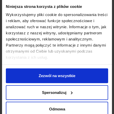
Opis
Niniejsza strona korzysta z plików cookie
Wykorzystujemy pliki cookie do spersonalizowania treści
SLV RUSTY 40/70 229420, 229421, 233427,
i reklam, aby oferować funkcje społecznościowe i
233437
to rodzina lamp zewnętrznych robiących
analizować ruch w naszej witrynie. Informacje o tym, jak
wyglądem wrażenie zardzewiałych powierzchni, co
korzystasz z naszej witryny, udostępniamy partnerom
nadaje im szczególnego charakteru. Efekt przyjemnej
społecznościowym, reklamowym i analitycznym.
dla oka rdzy uzyskano dzieki specjalnej, chemicznej
Partnerzy mogą połączyć te informacje z innymi danymi
obróbce stosowanej stali Corten. Czyni to każdą lampę
otrzymanymi od Ciebie lub uzyskanymi podczas
niepowtarzalną i sprawia wrażenie niezwykłej. Lampa
korzystania z ich usług.
posiada 2 wysokości: 40cm lub 70cm oraz 2 źródła
światła do wyboru: wersja E27 lub wbudowany LED o
mocy 8,6W, które emituje strumień świetlny o białej
Zezwól na wszystkie
ciepłej barwie 3000K. Lampa idealnie sprawdzi się jako
oświetlenie ścieżek, tarasów, ogrodów, chodników
i podjazdów wokół domu.
Spersonalizuj
Dane techniczne:
Źródło światła 1 x E27 lub SMD LED
Odmowa