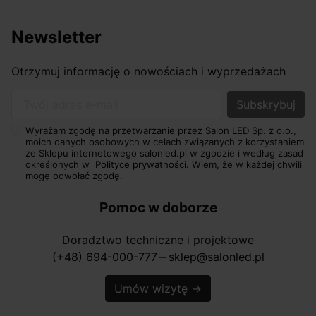
Newsletter
Otrzymuj informację o nowościach i wyprzedażach
Twój adres e-mail
Wyrażam zgodę na przetwarzanie przez Salon LED Sp. z o.o.,
moich danych osobowych w celach związanych z korzystaniem
ze Sklepu internetowego salonled.pl w zgodzie i według zasad
określonych w
Polityce prywatności.
Wiem, że w każdej chwili
mogę odwołać zgodę.
Pomoc w doborze
Doradztwo techniczne i projektowe
(+48) 694-000-777
sklep@salonled.pl
horizontal_rule
Umów wizytę
→