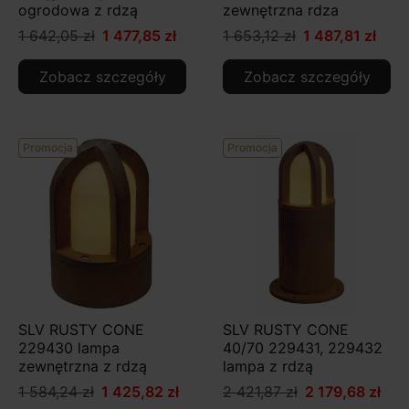
ogrodowa z rdzą
zewnętrzna rdza
1 642,05 zł
1 477,85 zł
1 653,12 zł
1 487,81 zł
Zobacz szczegóły
Zobacz szczegóły
Promocja
Promocja
SLV RUSTY CONE
SLV RUSTY CONE
229430 lampa
40/70 229431, 229432
zewnętrzna z rdzą
lampa z rdzą
1 584,24 zł
1 425,82 zł
2 421,87 zł
2 179,68 zł