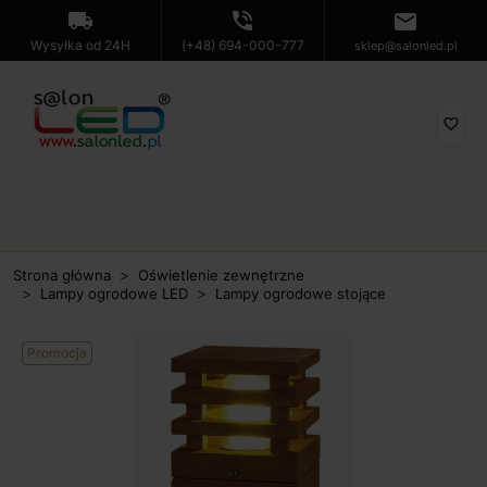
local_shipping
phone_in_talk
mail
Wysyłka od 24H
(+48) 694-000-777
sklep@salonled.pl
favorite_border
Strona główna
Oświetlenie zewnętrzne
Lampy ogrodowe LED
Lampy ogrodowe stojące
Promocja