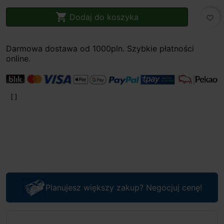

Dodaj do koszyka
favorite_border
Darmowa dostawa od 1000pln. Szybkie płatności
online.
Planujesz większy zakup? Negocjuj cenę!