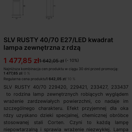
SLV RUSTY 40/70 E27/LED kwadrat
lampa zewnętrzna z rdzą
1 477,85 zł
1 642,05 zł
(- 10%)
Najniższa kombinacja cen produktu w ciągu 30 dni przed promocją:
1 477,85 zł
/ 0 %
Regularna cena produktu
1 642,05 zł
/ 10 %
SLV RUSTY 40/70 229420, 229421, 233427, 233437
to rodzina lamp zewnętrznych robiących wyglądem
wrażenie zardzewiałych powierzchni, co nadaje im
szczególnego charakteru. Efekt przyjemnej dla oka
rdzy uzyskano dzieki specjalnej, chemicznej obróbce
stosowanej stali Corten. Czyni to każdą lampę
niepowtarzalną i sprawia wrażenie niezwykłej. Lampa