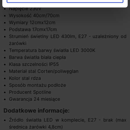
Moc E27 max 11W, LED-8,6W
Napięcie 230V
Wysokość 40cm/70cm
Wymiary 12cmx12cm
Podstawa 17cmx17cm
Strumień świetlny LED 430lm, E27 - uzależniony od
żarówki
Temperatura barwy światła LED 3000K
Barwa światła biała ciepła
Klasa szczelności IP55
Materiał stal Corten/poliwęglan
Kolor stal rdza
Sposób montażu podłoże
Producent Spotline
Gwarancja 24 miesiące
Dodatkowe informacje:
Źródło światła LED w komplecie, E27 - brak (max
średnica żarówki 4,8cm)