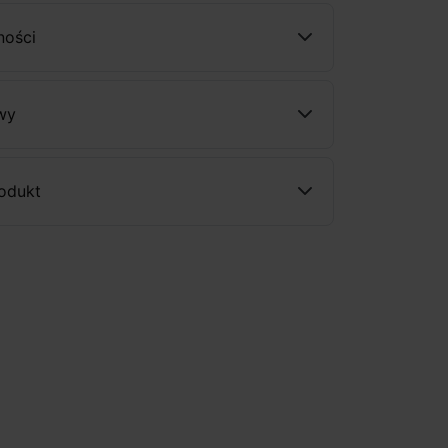
ności
wy
rodukt