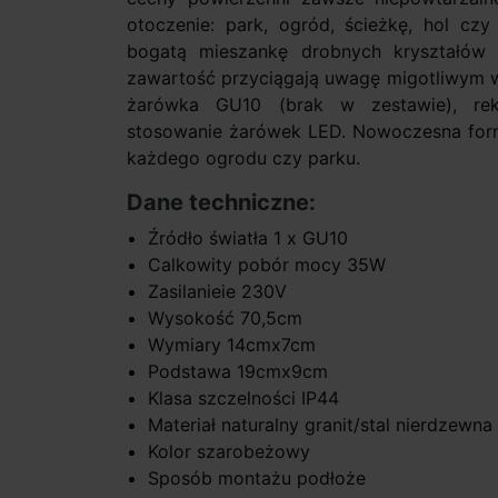
otoczenie: park, ogród, ścieżkę, hol czy
bogatą mieszankę drobnych kryształów 
zawartość przyciągają uwagę migotliwym w
żarówka GU10 (brak w zestawie), re
stosowanie żarówek LED. Nowoczesna fo
każdego ogrodu czy parku.
Dane techniczne:
Źródło światła 1 x GU10
Calkowity pobór mocy 35W
Zasilanieie 230V
Wysokość 70,5cm
Wymiary 14cmx7cm
Podstawa 19cmx9cm
Klasa szczelności IP44
Materiał naturalny granit/stal nierdzewna
Kolor szarobeżowy
Sposób montażu podłoże