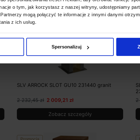
ormacje o tym, jak korzystasz z naszej witryny, udostępniamy p
Partnerzy mogą połączyć te informacje z innymi danymi otrzym
nia z ich usług.
Spersonalizuj
Z
SLV ARROCK SLOT GU10 231440 granit
S
2
2 232,45 zł
2 009,21 zł
2
Zobacz szczegóły
Promocja