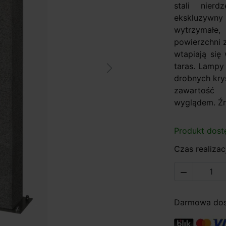
stali nier
ekskluzywny
wytrzymałe,
powierzchni 
wtapiają się
taras. Lampy
Next
drobnych kry
zawartoś
wyglądem. Źró
Produkt dost
Czas realizacj

Darmowa dost