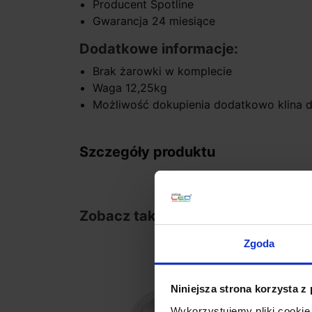
Producent Spotline
Gwarancja 24 miesiące
Dodatkowe informacje:
Brak żarowki w komplecie
Waga 12,25kg
Możliwość dokupienia dodatkowo klina 
Szczegóły produktu
Zobacz także
Zgoda
Niniejsza strona korzysta z
Wykorzystujemy pliki cookie 