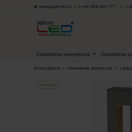
sklep@salonled.pl
(+48) 694-000-777
(+4

phone
phone
Oświetlenie wewnętrzne
Oświetlenie 
Strona główna
Oświetlenie zewnętrzne
Lampy
Promocja