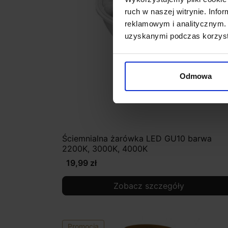
ruch w naszej witrynie. Inf
reklamowym i analitycznym. 
uzyskanymi podczas korzysta
Odmowa
Ściemnialna żarówka LED GU10 barwa
2200K, 3000K, 4000K
19,99 zł
Zobacz szczegóły
Promocja