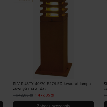
SLV RUSTY 40/70 E27/LED kwadrat lampa
S
zewnętrzna z rdzą
z
1 642,05 zł
1 477,85 zł
1
Zobacz szczegóły