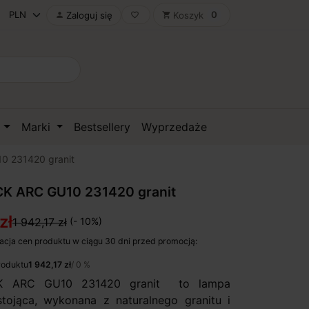
0
Zaloguj się
Koszyk

favorite_border
shopping_cart
D
Marki
Bestsellery
Wyprzedaże
0 231420 granit
K ARC GU10 231420 granit
zł
1 942,17 zł
(- 10%)
acja cen produktu w ciągu 30 dni przed promocją:
roduktu
1 942,17 zł
/ 0 %
K ARC GU10 231420 granit to lampa
tojąca, wykonana z naturalnego granitu i