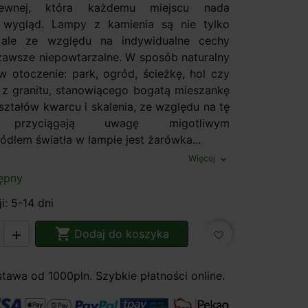
dzewnej, która każdemu miejscu nada
 wygląd. Lampy z kamienia są nie tylko
 ale ze względu na indywidualne cechy
zawsze niepowtarzalne. W sposób naturalny
 w otoczenie: park, ogród, ścieżkę, hol czy
 z granitu, stanowiącego bogatą mieszankę
ształów kwarcu i skalenia, ze względu na tę
ć przyciągają uwagę migotliwym
dłem światła w lampie jest żarówka...
Więcej
expand_more
ępny
i: 5-14 dni

Dodaj do koszyka

favorite_border
awa od 1000pln. Szybkie płatności online.