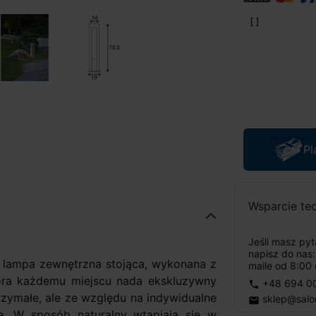
Pl
Wsparcie te
Jeśli masz py
napisz do nas
 lampa zewnętrzna stojąca, wykonana z
maile od 8:00 
która każdemu miejscu nada ekskluzywny
+48 694 0
phone
rzymałe, ale ze względu na indywidualne
sklep@salo
email
e. W sposób naturalny wtapiają się w