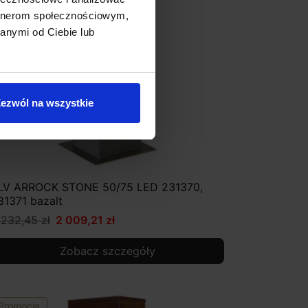
artnerom społecznościowym,
anymi od Ciebie lub
ezwól na wszystkie
LV ARROCK STONE 50/75 LED 231370,
31371 bazalt
 232,45 zł
2 009,21 zł
Zobacz szczegóły
Promocja