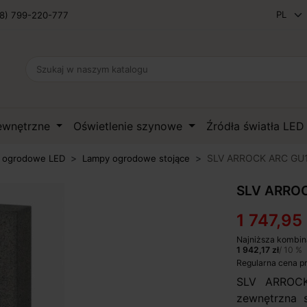
8) 799-220-777
zewnętrzne
Oświetlenie szynowe
Źródła światła LE
SLV ARROCK ARC GU1
 ogrodowe LED
Lampy ogrodowe stojące
SLV ARROC
1 747,95 
Najniższa kombin
1 942,17 zł
/ 10 %
Regularna cena p
SLV ARROC
zewnętrzna s