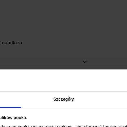
do podłoża
Szczegóły
Promocja
 plików cookie
do spersonalizowania treści i reklam, aby oferować funkcje sp