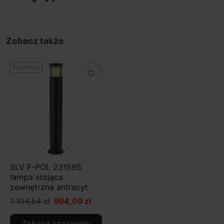
Zobacz także
Promocja
favorite_border
SLV F-POL 231595
lampa stojąca
zewnętrzna antracyt
1 104,54 zł
994,09 zł
Zobacz szczegóły