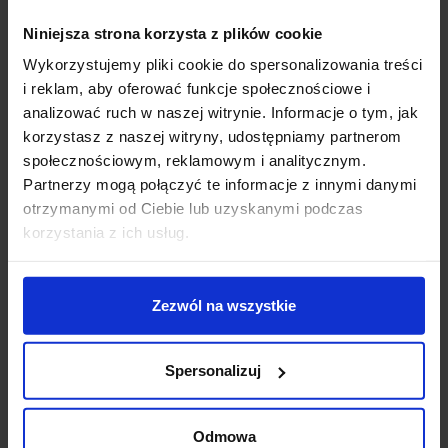
Niniejsza strona korzysta z plików cookie
Zapytaj o produkt
Wykorzystujemy pliki cookie do spersonalizowania treści
i reklam, aby oferować funkcje społecznościowe i
analizować ruch w naszej witrynie. Informacje o tym, jak
Opis
korzystasz z naszej witryny, udostępniamy partnerom
społecznościowym, reklamowym i analitycznym.
Partnerzy mogą połączyć te informacje z innymi danymi
SLV C-POL 231475
to stojąca lampa zewnętrzna o
otrzymanymi od Ciebie lub uzyskanymi podczas
wysokości 90cm i klasycznej formie. Wykonana jest z
korzystania z ich usług.
aluminium i poliwęglanu, wykończona w kolorze
antracytu. Lampa posiada polerowany odbłyśnik, co
zapewnia skuteczne oświetlenie. Źródłem światła jest
Zezwól na wszystkie
żarowka E27 (max 24W-brak w zestawie). Ta lampa
zewnętrzna doskonale sprawdzi się jako oświetlenie
chodników, ścieżek i ciągów komunikacyjnych, a także
Spersonalizuj
ogrodów czy parków, tworząc w nich niepowtarzalny
nastrój.
Odmowa