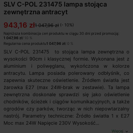
SLV C-POL 231475 lampa stojąca
zewnętrzna antracyt
943,16 zł
1 047,96 zł
(- 10%)
Najniższa kombinacja cen produktu w ciągu 30 dni przed promocją:
1 047,96 zł
/ 10 %
Regularna cena produktu
1 047,96 zł
/ 0 %
SLV C-POL 231475 to stojąca lampa zewnętrzna o
wysokości 90cm i klasycznej formie. Wykonana jest z
aluminium i poliwęglanu, wykończona w kolorze
antracytu. Lampa posiada polerowany odbłyśnik, co
zapewnia skuteczne oświetlenie. Źródłem światła jest
żarowka E27 (max 24W-brak w zestawie). Ta lampa
zewnętrzna doskonale sprawdzi się jako oświetlenie
chodników, ścieżek i ciągów komunikacyjnych, a także
ogrodów czy parków, tworząc w nich niepowtarzalny
nastrój. Parametry techniczne: Źródło światła 1 x E27
Moc max 24W Napięcie 230V Wysokość...
Więcej
expand_more