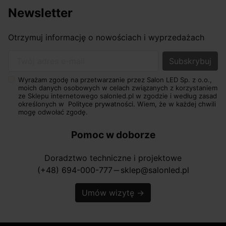
Newsletter
Otrzymuj informację o nowościach i wyprzedażach
Twój adres e-mail
Wyrażam zgodę na przetwarzanie przez Salon LED Sp. z o.o.,
moich danych osobowych w celach związanych z korzystaniem
ze Sklepu internetowego salonled.pl w zgodzie i według zasad
określonych w
Polityce prywatności.
Wiem, że w każdej chwili
mogę odwołać zgodę.
Pomoc w doborze
Doradztwo techniczne i projektowe
(+48) 694-000-777
sklep@salonled.pl
horizontal_rule
Umów wizytę
→