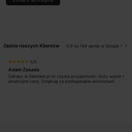
Opinie naszych Klientów
4.9 na 144 opinie w Google
keyboard_arrow_left
keyboard_arrow_right
Popr
Na
5/5
star
star
star
star
star
Adam Zasada
Zakupy w Salonled.pl to czysta przyjemność; duży wybór i
atrakcyjne ceny. Dziękuję za profesjonalne doradztwo!