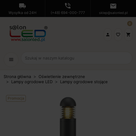
local_shipping
phone_in_talk
mail
Wysyłka od 24H
(+48) 694-000-777
sklep@salonled.pl
0

favorite_border
shopping_cart
menu
Strona główna
Oświetlenie zewnętrzne
Lampy ogrodowe LED
Lampy ogrodowe stojące
Promocja