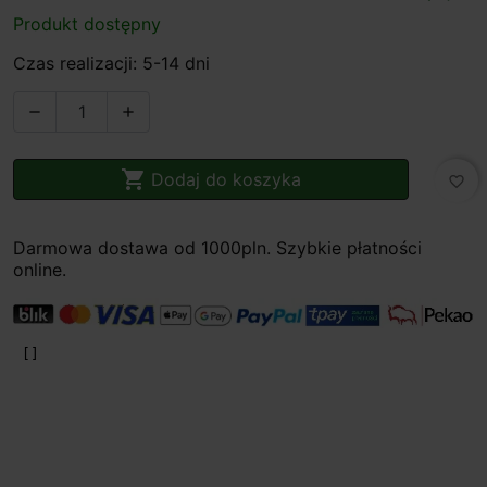
Produkt dostępny
Czas realizacji: 5-14 dni



Dodaj do koszyka
favorite_border
Darmowa dostawa od 1000pln. Szybkie płatności
online.