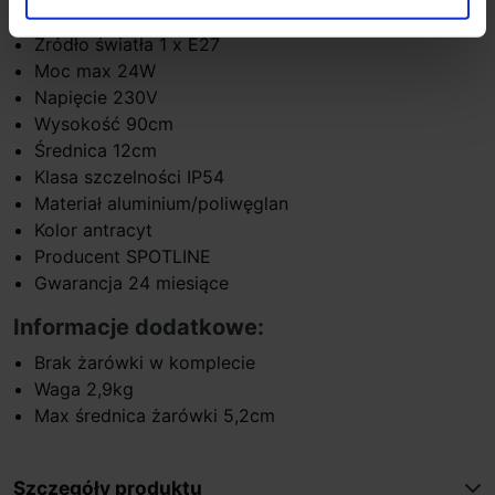
Parametry techniczne:
Źródło światła 1 x E27
Moc max 24W
Napięcie 230V
Wysokość 90cm
Średnica 12cm
Klasa szczelności IP54
Materiał aluminium/poliwęglan
Kolor antracyt
Producent SPOTLINE
Gwarancja 24 miesiące
Informacje dodatkowe:
Brak żarówki w komplecie
Waga 2,9kg
Max średnica żarówki 5,2cm
Szczegóły produktu