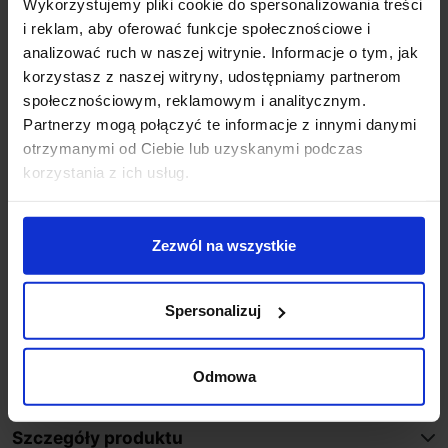
Dane techniczne:
Wykorzystujemy pliki cookie do spersonalizowania treści
i reklam, aby oferować funkcje społecznościowe i
Źródło światła LED
analizować ruch w naszej witrynie. Informacje o tym, jak
Moc 8W
korzystasz z naszej witryny, udostępniamy partnerom
Zasilanie 110V-240V AC
społecznościowym, reklamowym i analitycznym.
Wysokość 65cm
Partnerzy mogą połączyć te informacje z innymi danymi
Wymiary 15cmx15cm
otrzymanymi od Ciebie lub uzyskanymi podczas
Temperatura barwy światła 3000K
korzystania z ich usług.
Strumień świetlny 800lm
Materiał aluminium, szkło przeźroczyste
Kolor antracyt
Zezwól na wszystkie
Klasa szczelności IP54
Producent DOPO
Spersonalizuj
Dodatkowe informacje:
Gwarancja 2 lata
Osprzęt elektroniczny w zestawie
Odmowa
Szczegóły produktu