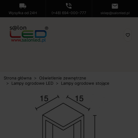
local_shipping
phone_in_talk
mail
Wysyłka od 24H
(+48) 694-000-777
sklep@salonled.pl
favorite_border
Strona główna
Oświetlenie zewnętrzne
Lampy ogrodowe LED
Lampy ogrodowe stojące