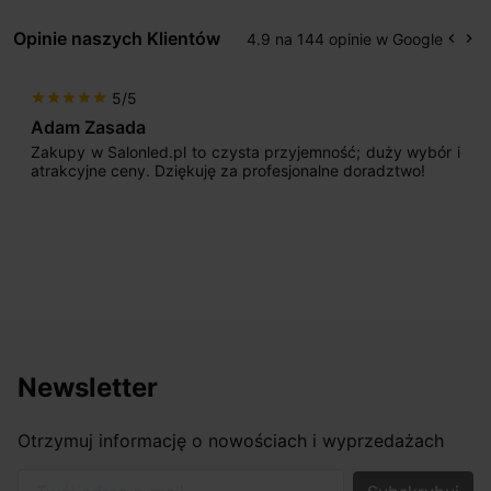
Opinie naszych Klientów
4.9 na 144 opinie w Google
keyboard_arrow_left
keyboard_arrow_right
Popr
Na
5/5
star
star
star
star
star
Adam Zasada
Zakupy w Salonled.pl to czysta przyjemność; duży wybór i
atrakcyjne ceny. Dziękuję za profesjonalne doradztwo!
Newsletter
Otrzymuj informację o nowościach i wyprzedażach