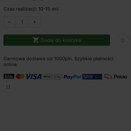
Czas realizacji: 10-15 dni



Dodaj do koszyka
favorite_border
Darmowa dostawa od 1000pln. Szybkie płatności
online.