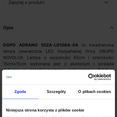
Zapytaj o produkt
Opis
DOPO ADRANO 552A-L0108A-04
to kwadratowa
lampa zewnętrzna LED hiszpańskiej firmy GRUPO
NOVOLUX. Lampa o wysokości 65cm i szerokości
15cmx15cm wykonana jest z aluminium i posiada
dyfuzor z przeźroczystego poliwęglanu. Źródłem
światła jest dioda LED o mocy 8W dając rozproszone,
ciepłe światło o temperaturze 3000K i strumieniu
800lm. Ta nowoczesna ledowa lampa ogrodowa
Zgoda
Szczegóły
O plikach cookies
ADRANO DOPO doskonale sprawdzi się jako
oświetlenie podjazdów, ścieżek, chodników a także
roślin w ogrodzie czy parku.
Niniejsza strona korzysta z plików cookie