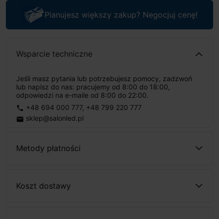
Planujesz większy zakup? Negocjuj cenę!
Wsparcie techniczne
Jeśli masz pytania lub potrzebujesz pomocy, zadzwoń
lub napisz do nas: pracujemy od 8:00 do 18:00,
odpowiedzi na e-maile od 8:00 do 22:00.
+48 694 000 777
,
+48 799 220 777
phone
sklep@salonled.pl
email
Metody płatności
Koszt dostawy