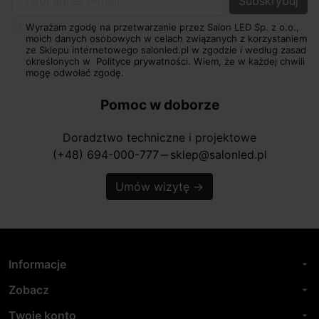
Twój adres e-mail
Wyrażam zgodę na przetwarzanie przez Salon LED Sp. z o.o.,
moich danych osobowych w celach związanych z korzystaniem
ze Sklepu internetowego salonled.pl w zgodzie i według zasad
określonych w
Polityce prywatności.
Wiem, że w każdej chwili
mogę odwołać zgodę.
Pomoc w doborze
Doradztwo techniczne i projektowe
(+48) 694-000-777
sklep@salonled.pl
horizontal_rule
Umów wizytę
→
Informacje
arrow_drop_down
Zobacz
arrow_drop_down
Twoje konto
arrow_drop_down