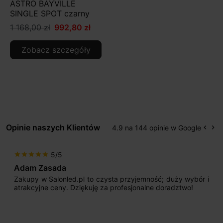
ASTRO BAYVILLE
SINGLE SPOT czarny
1 168,00 zł
992,80 zł
Zobacz szczegóły
Opinie naszych Klientów
4.9 na 144 opinie w Google
keyboard_arrow_left
keyboard_arrow_right
Popr
Na
5/5
star
star
star
star
star
Adam Zasada
Zakupy w Salonled.pl to czysta przyjemność; duży wybór i
atrakcyjne ceny. Dziękuję za profesjonalne doradztwo!