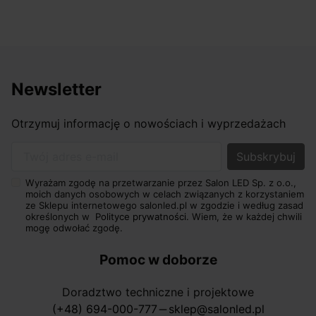
Newsletter
Otrzymuj informację o nowościach i wyprzedażach
Twój adres e-mail
Wyrażam zgodę na przetwarzanie przez Salon LED Sp. z o.o.,
moich danych osobowych w celach związanych z korzystaniem
ze Sklepu internetowego salonled.pl w zgodzie i według zasad
określonych w
Polityce prywatności.
Wiem, że w każdej chwili
mogę odwołać zgodę.
Pomoc w doborze
Doradztwo techniczne i projektowe
(+48) 694-000-777
sklep@salonled.pl
horizontal_rule