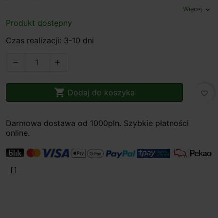
Więcej
expand_more
Produkt dostępny
Czas realizacji: 3-10 dni



Dodaj do koszyka
favorite_border
Darmowa dostawa od 1000pln. Szybkie płatności
online.