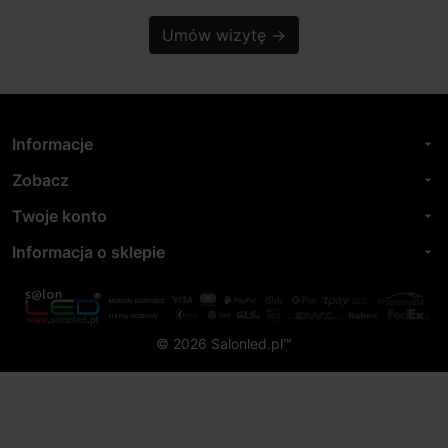
Umów wizytę
→
Informacje
arrow_drop_down
Zobacz
arrow_drop_down
Twoje konto
arrow_drop_down
Informacja o sklepie
arrow_drop_down
© 2026 Salonled.pl™