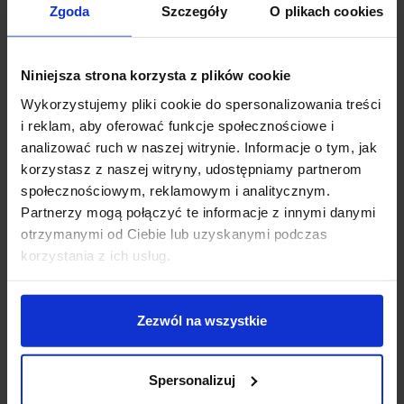
Zgoda
Szczegóły
O plikach cookies
Zapytaj o produkt
Niniejsza strona korzysta z plików cookie
Wykorzystujemy pliki cookie do spersonalizowania treści
i reklam, aby oferować funkcje społecznościowe i
Opis
analizować ruch w naszej witrynie. Informacje o tym, jak
korzystasz z naszej witryny, udostępniamy partnerom
społecznościowym, reklamowym i analitycznym.
ASTRO BAYVILLE SPIKE SPOT 900
1401023
to
Partnerzy mogą połączyć te informacje z innymi danymi
montowana w podłożu lampa zewnętrzna z
otrzymanymi od Ciebie lub uzyskanymi podczas
obrotowym reflektorem. Oprawa wykończona jest w
korzystania z ich usług.
kolorze czarnym i posiada podwyższony stopień
szczelności IP65, który umożliwia montaż na zewnątrz
budynków oraz w miejscach narażonych na
Zezwól na wszystkie
bezpośrednie działanie wody oraz jej penetracje.
Źródłem światła jest LED o mocy 8.1W, który emituje
ciepłe, białe światło. Ruchoma głowica pozwala na
Spersonalizuj
skierowanie światła na wybrane fragmenty roślinności.