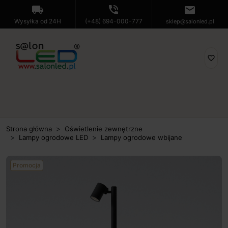
local_shipping
phone_in_talk
mail
Wysyłka od 24H
(+48) 694-000-777
sklep@salonled.pl
favorite_border
Strona główna
Oświetlenie zewnętrzne
Lampy ogrodowe LED
Lampy ogrodowe wbijane
Promocja