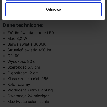
Nowoczesny design oraz doskonała technologia LED
Odmowa
powoduje, że doskonale nadaje się do oświetlenia
ogrodów, parków, firm czy posesji.
Dane techniczne:
Źródło światła moduł LED
Moc 8,2 W
Barwa światła 3000K
Strumień światła 490 lm
CRI 80
Wysokość 90 cm
Szerokość 5,5 cm
Głębokość 12 cm
Klasa szczelności IP65
Kolor czarny
Producent Astro Lighting
Gwarancja 24 miesiące
Możliwość ściemniania