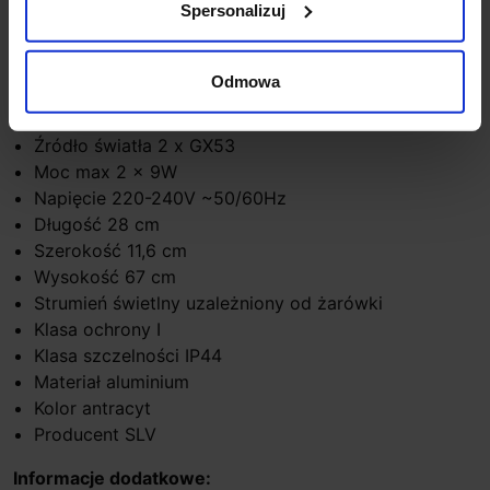
SITRA 360 SL SPIKE obejmuje także lampy podłogowe,
Spersonalizuj
ścienne i sufitowe, dzięki czemu ma uniwersalne
zastosowanie.
Odmowa
Parametry techniczne:
Źródło światła 2 x GX53
Moc max 2 x 9W
Napięcie 220-240V ~50/60Hz
Długość 28 cm
Szerokość 11,6 cm
Wysokość 67 cm
Strumień świetlny uzależniony od żarówki
Klasa ochrony I
Klasa szczelności IP44
Materiał aluminium
Kolor antracyt
Producent SLV
Informacje dodatkowe: