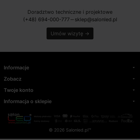
Doradztwo techniczne i projektowe
(+48) 694-000-777
sklep@salonled.pl
horizontal_rule
Umów wizytę
→
Informacje
arrow_drop_down
Zobacz
arrow_drop_down
Twoje konto
arrow_drop_down
Informacja o sklepie
arrow_drop_down
© 2026 Salonled.pl™