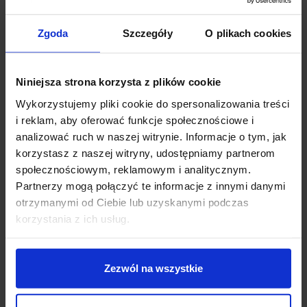
Zgoda
Szczegóły
O plikach cookies
Koszt dostawy
Niniejsza strona korzysta z plików cookie
Zapytaj o produkt
Wykorzystujemy pliki cookie do spersonalizowania treści
i reklam, aby oferować funkcje społecznościowe i
analizować ruch w naszej witrynie. Informacje o tym, jak
korzystasz z naszej witryny, udostępniamy partnerom
Opis
społecznościowym, reklamowym i analitycznym.
Partnerzy mogą połączyć te informacje z innymi danymi
otrzymanymi od Ciebie lub uzyskanymi podczas
Aluminiowa lampa wbijana w grunt SITRA 360 SL SPIKE
korzystania z ich usług.
spełnia niemal wszystkie wymagania wobec oświetlenia
zewnętrznego dzięki dwóm obrotowym i przechylanym
kardanowo głowicom lampy oraz stopniowi ochrony
Zezwól na wszystkie
IP44. Podłączenie odbywa się przewodem sieciowym z
wtyczką sieciową do napięcia sieciowego 230V. Seria