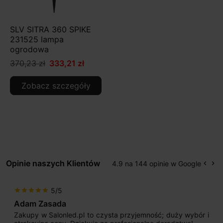
SLV SITRA 360 SPIKE
231525 lampa
ogrodowa
370,23 zł
333,21 zł
Zobacz szczegóły
Opinie naszych Klientów
4.9 na 144 opinie w Google
keyboard_arrow_left
keyboard_arrow_right
Popr
Na
5/5
star
star
star
star
star
Adam Zasada
Zakupy w Salonled.pl to czysta przyjemność; duży wybór i