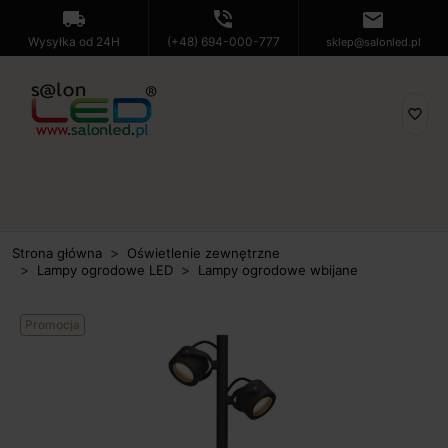
local_shipping
phone_in_talk
mail
Wysyłka od 24H
(+48) 694-000-777
sklep@salonled.pl
favorite_border
Strona główna
Oświetlenie zewnętrzne
Lampy ogrodowe LED
Lampy ogrodowe wbijane
Promocja