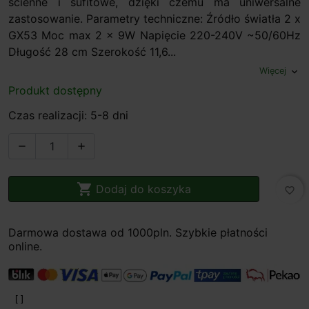
ścienne i sufitowe, dzięki czemu ma uniwersalne
zastosowanie. Parametry techniczne: Źródło światła 2 x
GX53 Moc max 2 x 9W Napięcie 220-240V ~50/60Hz
Długość 28 cm Szerokość 11,6...
Więcej
expand_more
Produkt dostępny
Czas realizacji: 5-8 dni



Dodaj do koszyka
favorite_border
Darmowa dostawa od 1000pln. Szybkie płatności
online.