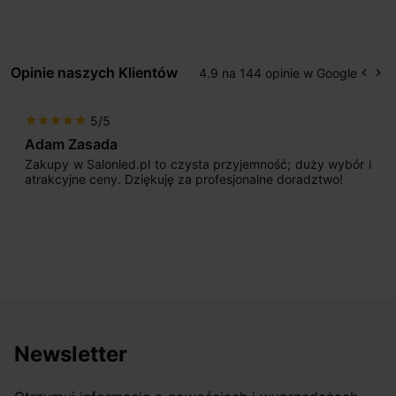
Opinie naszych Klientów
4.9 na 144 opinie w Google
keyboard_arrow_left
keyboard_arrow_right
Popr
Na
5/5
star
star
star
star
star
Adam Zasada
Zakupy w Salonled.pl to czysta przyjemność; duży wybór i
atrakcyjne ceny. Dziękuję za profesjonalne doradztwo!
Newsletter