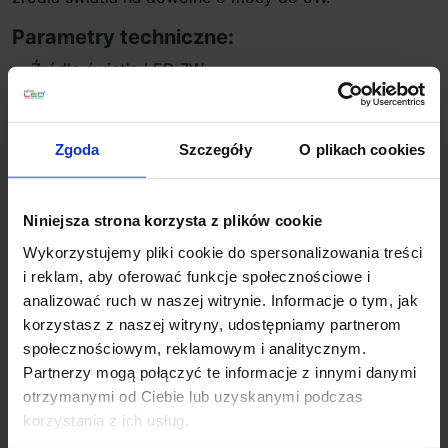
Parametry techniczne:
Źródło światła LED 7W
Strumień świetlny 520lm
Barwa światła 3000K- biała ciepła
Oddawanie barw Ra>80
Zgoda
Szczegóły
O plikach cookies
Zasilanie 230V
Wymiary 175 x 97 x 98 mm
Klasa szczelności IP44
Niniejsza strona korzysta z plików cookie
Kolor antracyt
Wykorzystujemy pliki cookie do spersonalizowania treści
Czujnik z zasięgiem do 10m i kątem wykrycia do 90°
i reklam, aby oferować funkcje społecznościowe i
Ustawienie zmierzchu 2 - 1000 lx
analizować ruch w naszej witrynie. Informacje o tym, jak
Ustawienie czasu 8 s - 35 min
korzystasz z naszej witryny, udostępniamy partnerom
Gwarancja 3 lata
społecznościowym, reklamowym i analitycznym.
Producent STEINEL
Partnerzy mogą połączyć te informacje z innymi danymi
Informacje dodatkowe:
otrzymanymi od Ciebie lub uzyskanymi podczas
korzystania z ich usług.
możliwość wymiany żarówki