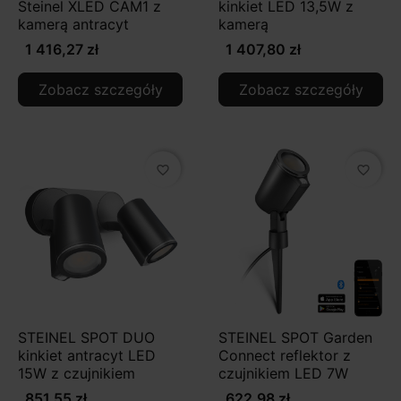
Steinel XLED CAM1 z
kinkiet LED 13,5W z
kamerą antracyt
kamerą
1 416,27 zł
1 407,80 zł
Zobacz szczegóły
Zobacz szczegóły
favorite_border
favorite_border
STEINEL SPOT DUO
STEINEL SPOT Garden
kinkiet antracyt LED
Connect reflektor z
15W z czujnikiem
czujnikiem LED 7W
851,55 zł
622,98 zł