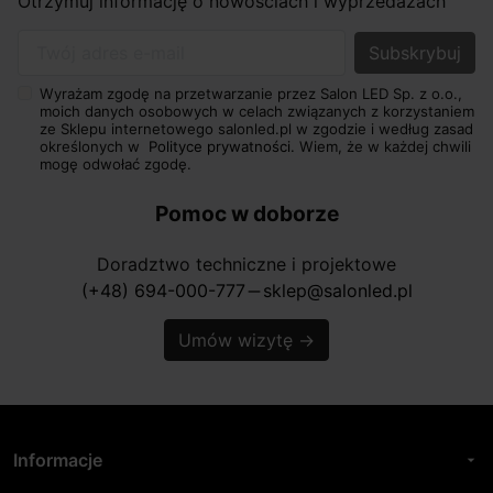
Otrzymuj informację o nowościach i wyprzedażach
Twój adres e-mail
Wyrażam zgodę na przetwarzanie przez Salon LED Sp. z o.o.,
moich danych osobowych w celach związanych z korzystaniem
ze Sklepu internetowego salonled.pl w zgodzie i według zasad
określonych w
Polityce prywatności.
Wiem, że w każdej chwili
mogę odwołać zgodę.
Pomoc w doborze
Doradztwo techniczne i projektowe
(+48) 694-000-777
sklep@salonled.pl
horizontal_rule
Umów wizytę
→
Informacje
arrow_drop_down