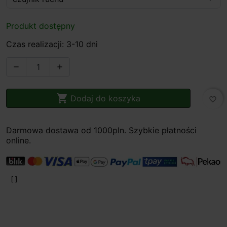
Produkt dostępny
Czas realizacji: 3-10 dni



Dodaj do koszyka
favorite_border
Darmowa dostawa od 1000pln. Szybkie płatności
online.