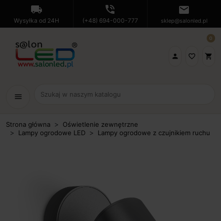
local_shipping
phone_in_talk
mail
Wysyłka od 24H
(+48) 694-000-777
sklep@salonled.pl
0

favorite_border
shopping_cart
menu
Strona główna
Oświetlenie zewnętrzne
Lampy ogrodowe LED
Lampy ogrodowe z czujnikiem ruchu