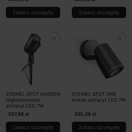
Zobacz szczegóły
Zobacz szczegóły
favorite_border
favorite_border
STEINEL SPOT GARDEN
STEINEL SPOT ONE
Nightautomatic
kinkiet antracyt LED 7W
antracyt LED 7W
507,88 zł
330,28 zł
Zobacz szczegóły
Zobacz szczegóły