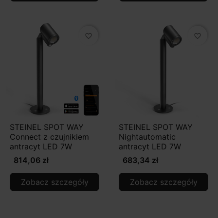
favorite_border
favorite_border
STEINEL SPOT WAY
STEINEL SPOT WAY
Connect z czujnikiem
Nightautomatic
antracyt LED 7W
antracyt LED 7W
814,06 zł
683,34 zł
Zobacz szczegóły
Zobacz szczegóły