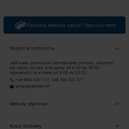
Planujesz większy zakup? Negocjuj cenę!
Wsparcie techniczne
Jeśli masz pytania lub potrzebujesz pomocy, zadzwoń
lub napisz do nas: pracujemy od 8:00 do 18:00,
odpowiedzi na e-maile od 8:00 do 22:00.
+48 694 000 777
,
+48 799 220 777
phone
sklep@salonled.pl
email
Metody płatności
Koszt dostawy