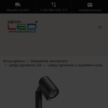
local_shipping
phone_in_talk
mail
Wysyłka od 24H
(+48) 694-000-777
sklep@salonled.pl
favorite_border
Strona główna
Oświetlenie zewnętrzne
Lampy ogrodowe LED
Lampy ogrodowe z czujnikiem ruchu