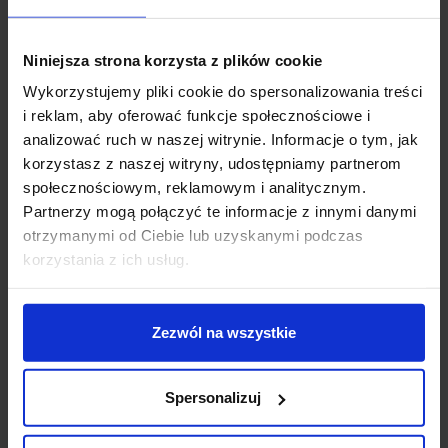
czasy włączenia, a nawet grupowania lamp.
Dodatkowym atutem lampy jest możliwość wymiany
źródła światła na dowolne o mocy do 9W oraz
Niniejsza strona korzysta z plików cookie
wbudowany czujnik ruchu z zasięgiem wykrycia do
Wykorzystujemy pliki cookie do spersonalizowania treści
10m i czujnik zmierzchu.
i reklam, aby oferować funkcje społecznościowe i
analizować ruch w naszej witrynie. Informacje o tym, jak
Parametry techniczne:
korzystasz z naszej witryny, udostępniamy partnerom
Źródło światła LED 7W
społecznościowym, reklamowym i analitycznym.
Strumień świetlny 520lm
Partnerzy mogą połączyć te informacje z innymi danymi
Barwa światła 3000K- biała ciepła
otrzymanymi od Ciebie lub uzyskanymi podczas
Oddawanie barw Ra>80
korzystania z ich usług.
Zasilanie 230V
Wymiary wys. 570 x 226 x 140 mm
Klasa szczelności IP44
Zezwól na wszystkie
Kolor antracyt
Ustawienie zmierzchu 2 - 2000 lx
Czas świecenia 5 sek - 60min
Spersonalizuj
Gwarancja 3 lata
Producent STEINEL