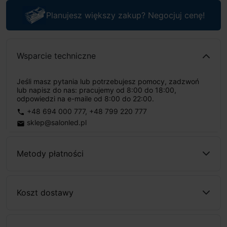
Planujesz większy zakup? Negocjuj cenę!
Wsparcie techniczne
Jeśli masz pytania lub potrzebujesz pomocy, zadzwoń
lub napisz do nas: pracujemy od 8:00 do 18:00,
odpowiedzi na e-maile od 8:00 do 22:00.
+48 694 000 777
,
+48 799 220 777
phone
sklep@salonled.pl
email
Metody płatności
Koszt dostawy