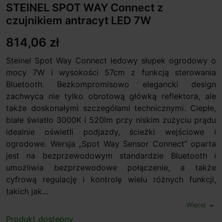
STEINEL SPOT WAY Connect z
czujnikiem antracyt LED 7W
814,06 zł
Steinel Spot Way Connect ledowy słupek ogrodowy o
mocy 7W i wysokości 57cm z funkcją sterowania
Bluetooth. Bezkompromisowo elegancki design
zachwyca nie tylko obrotową główką reflektora, ale
także doskonałymi szczegółami technicznymi. Ciepłe,
białe światło 3000K i 520lm przy niskim zużyciu prądu
idealnie oświetli podjazdy, ścieżki wejściowe i
ogrodowe. Wersja „Spot Way Sensor Connect” oparta
jest na bezprzewodowym standardzie Bluetooth i
umożliwia bezprzewodowe połączenie, a także
cyfrową regulację i kontrolę wielu różnych funkcji,
takich jak...
Więcej
expand_more
Produkt dostępny