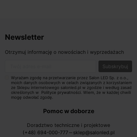
Newsletter
Otrzymuj informację o nowościach i wyprzedażach
Twój adres e-mail
Wyrażam zgodę na przetwarzanie przez Salon LED Sp. z o.o.,
moich danych osobowych w celach związanych z korzystaniem
ze Sklepu internetowego salonled.pl w zgodzie i według zasad
określonych w
Polityce prywatności.
Wiem, że w każdej chwili
mogę odwołać zgodę.
Pomoc w doborze
Doradztwo techniczne i projektowe
(+48) 694-000-777
sklep@salonled.pl
horizontal_rule