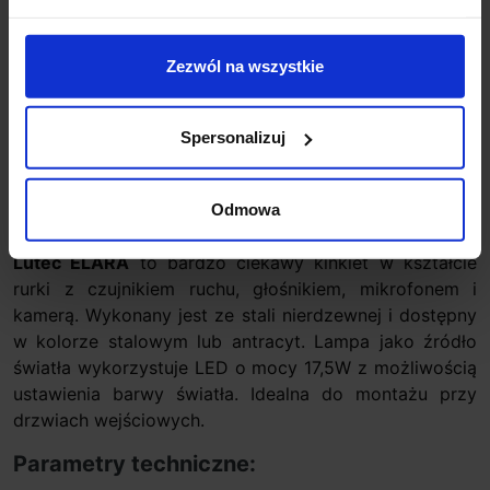
Zezwól na wszystkie
Zapytaj o produkt
Spersonalizuj
Opis
Odmowa
Lutec ELARA
to bardzo ciekawy kinkiet w kształcie
rurki z czujnikiem ruchu, głośnikiem, mikrofonem i
kamerą. Wykonany jest ze stali nierdzewnej i dostępny
w kolorze stalowym lub antracyt. Lampa jako źródło
światła wykorzystuje LED o mocy 17,5W z możliwością
ustawienia barwy światła. Idealna do montażu przy
drzwiach wejściowych.
Parametry techniczne: