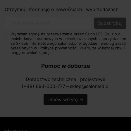
Otrzymuj informację o nowościach i wyprzedażach
Twój adres e-mail
Wyrażam zgodę na przetwarzanie przez Salon LED Sp. z o.o.,
moich danych osobowych w celach związanych z korzystaniem
ze Sklepu internetowego salonled.pl w zgodzie i według zasad
określonych w
Polityce prywatności.
Wiem, że w każdej chwili
mogę odwołać zgodę.
Pomoc w doborze
Doradztwo techniczne i projektowe
(+48) 694-000-777
sklep@salonled.pl
horizontal_rule
Umów wizytę
→