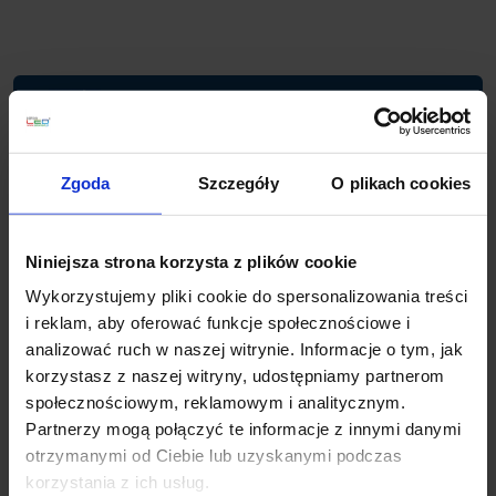
Planujesz większy zakup? Negocjuj cenę!
Zgoda
Szczegóły
O plikach cookies
Wsparcie techniczne
Jeśli masz pytania lub potrzebujesz pomocy, zadzwoń
Niniejsza strona korzysta z plików cookie
lub napisz do nas: pracujemy od 8:00 do 18:00,
odpowiedzi na e-maile od 8:00 do 22:00.
Wykorzystujemy pliki cookie do spersonalizowania treści
+48 694 000 777
,
+48 799 220 777
phone
i reklam, aby oferować funkcje społecznościowe i
sklep@salonled.pl
email
analizować ruch w naszej witrynie. Informacje o tym, jak
korzystasz z naszej witryny, udostępniamy partnerom
społecznościowym, reklamowym i analitycznym.
Metody płatności
Partnerzy mogą połączyć te informacje z innymi danymi
otrzymanymi od Ciebie lub uzyskanymi podczas
korzystania z ich usług.
Koszt dostawy