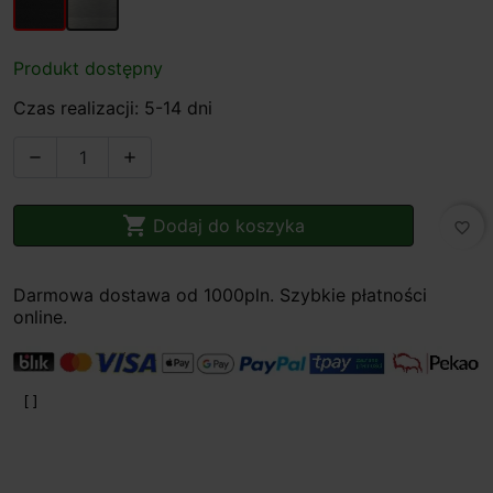
Produkt dostępny
Czas realizacji: 5-14 dni



Dodaj do koszyka
favorite_border
Darmowa dostawa od 1000pln. Szybkie płatności
online.