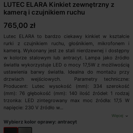
LUTEC ELARA Kinkiet zewnętrzny z
kamerą i czujnikiem ruchu
765,00 zł
Lutec ELARA to bardzo ciekawy kinkiet w kształcie
rurki z czujnikiem ruchu, głośnikiem, mikrofonem i
kamerą. Wykonany jest ze stali nierdzewnej i dostępny
w kolorze stalowym lub antracyt. Lampa jako źródło
światła wykorzystuje LED o mocy 17,5W z możliwością
ustawienia barwy światła. Idealna do montażu przy
drzwiach wejściowych. Parametry techniczne:
Producent: Lutec wysokość (mm): 334 szerokość
(mm): 76 głębokość (mm): 140 ilość źródeł: 1 rodzaj
trzonka: LED zintegrowany max moc źródła: 17,5 W
napięcie: 230 V źródło w...
Więcej
expand_more
Wybierz kolor oprawy: antracyt
antracyt
stal nierdzewna