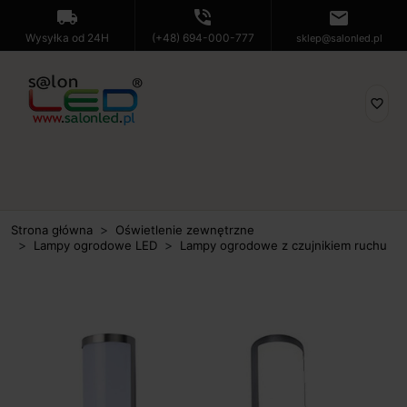
local_shipping
phone_in_talk
mail
Wysyłka od 24H
(+48) 694-000-777
sklep@salonled.pl
favorite_border
Strona główna
Oświetlenie zewnętrzne
Lampy ogrodowe LED
Lampy ogrodowe z czujnikiem ruchu