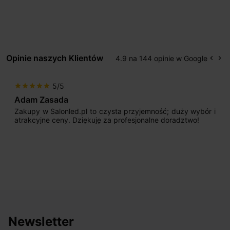
Opinie naszych Klientów
4.9 na 144 opinie w Google
keyboard_arrow_left
keyboard_arrow_right
Popr
Na
5/5
star
star
star
star
star
Adam Zasada
Zakupy w Salonled.pl to czysta przyjemność; duży wybór i
atrakcyjne ceny. Dziękuję za profesjonalne doradztwo!
Newsletter