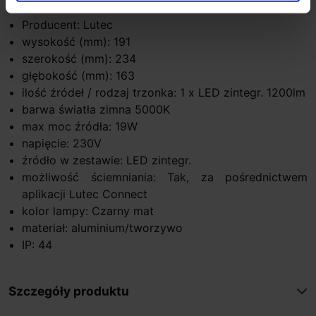
Parametry techniczne:
Producent: Lutec
wysokość (mm): 191
szerokość (mm): 234
głębokość (mm): 163
ilość źródeł / rodzaj trzonka: 1 x LED zintegr. 1200lm
barwa światła zimna 5000K
max moc źródła: 19W
napięcie: 230V
źródło w zestawie: LED zintegr.
możliwość ściemniania: Tak, za pośrednictwem
aplikacji Lutec Connect
kolor lampy: Czarny mat
materiał: aluminium/tworzywo
IP: 44
Szczegóły produktu