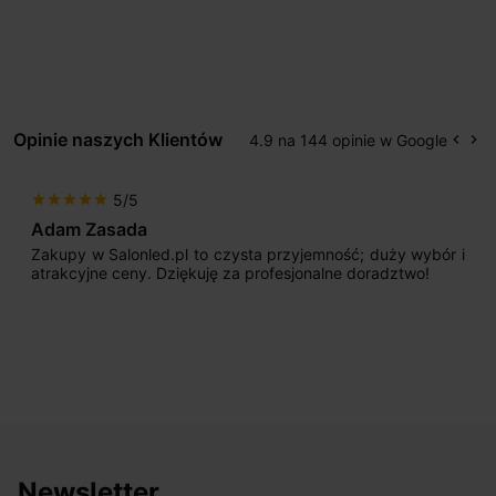
Opinie naszych Klientów
4.9 na 144 opinie w Google
keyboard_arrow_left
keyboard_arrow_right
Popr
Na
5/5
star
star
star
star
star
Adam Zasada
Zakupy w Salonled.pl to czysta przyjemność; duży wybór i
atrakcyjne ceny. Dziękuję za profesjonalne doradztwo!
Newsletter