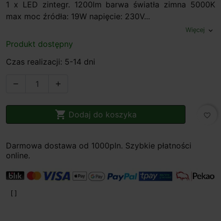
1 x LED zintegr. 1200lm barwa światła zimna 5000K
max moc źródła: 19W napięcie: 230V...
Więcej
expand_more
Produkt dostępny
Czas realizacji: 5-14 dni



Dodaj do koszyka
favorite_border
Darmowa dostawa od 1000pln. Szybkie płatności
online.