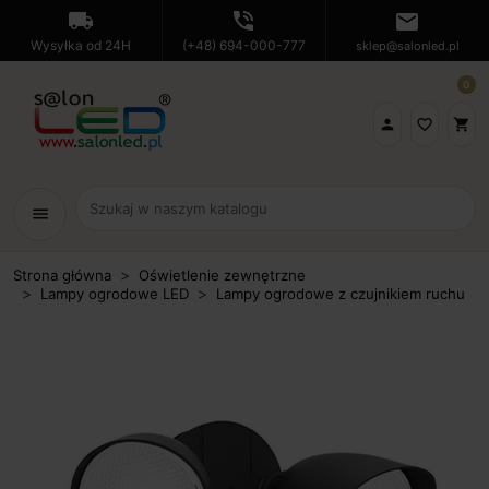
local_shipping
phone_in_talk
mail
Wysyłka od 24H
(+48) 694-000-777
sklep@salonled.pl
0

favorite_border
shopping_cart
menu
Strona główna
Oświetlenie zewnętrzne
Lampy ogrodowe LED
Lampy ogrodowe z czujnikiem ruchu