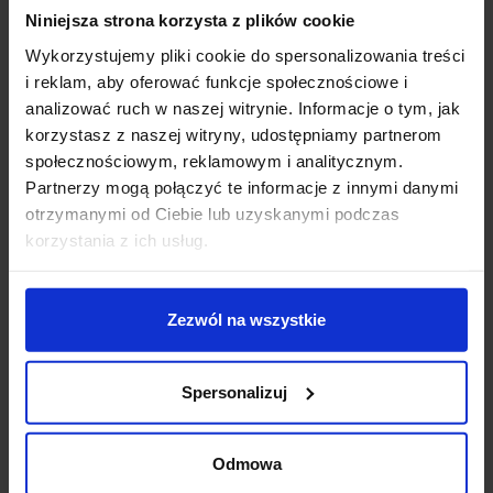
Niniejsza strona korzysta z plików cookie
Koszt dostawy
Wykorzystujemy pliki cookie do spersonalizowania treści
i reklam, aby oferować funkcje społecznościowe i
analizować ruch w naszej witrynie. Informacje o tym, jak
Zapytaj o produkt
korzystasz z naszej witryny, udostępniamy partnerom
społecznościowym, reklamowym i analitycznym.
Partnerzy mogą połączyć te informacje z innymi danymi
otrzymanymi od Ciebie lub uzyskanymi podczas
Opis
korzystania z ich usług.
Lutec DRACO
to nowoczesna lampa zewnętrzna z
czujnikiem ruchu oraz kamerą. Wykonana jest z
Zezwól na wszystkie
aluminium i tworzywa, wykończona w kolorze czarnym,
matowym. Jako źródło światła wykorzystuje LED o
Spersonalizuj
mocy 20W, który emituje białe, zimne światło 5000K.
Kinkiet sprawdzi się zarówno w pobliżu drzwi
wejściowych jak i garażu.
Odmowa