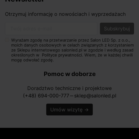
Otrzymuj informację o nowościach i wyprzedażach
Twój adres e-mail
Wyrażam zgodę na przetwarzanie przez Salon LED Sp. z o.o.,
moich danych osobowych w celach związanych z korzystaniem
ze Sklepu internetowego salonled.pl w zgodzie i według zasad
określonych w
Polityce prywatności.
Wiem, że w każdej chwili
mogę odwołać zgodę.
Pomoc w doborze
Doradztwo techniczne i projektowe
(+48) 694-000-777
sklep@salonled.pl
horizontal_rule
Umów wizytę
→