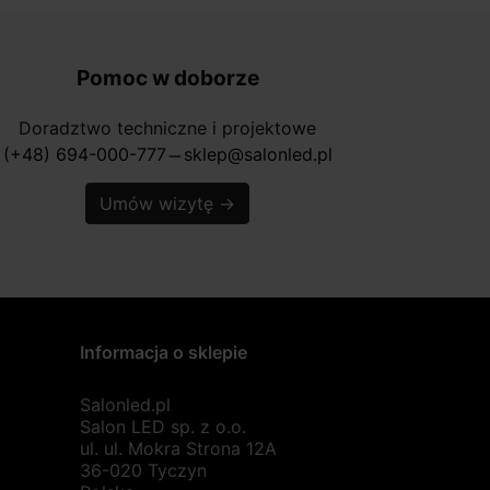
Pomoc w doborze
Doradztwo techniczne i projektowe
(+48) 694-000-777
sklep@salonled.pl
horizontal_rule
Umów wizytę
→
Informacja o sklepie
Salonled.pl
Salon LED sp. z o.o.
ul. ul. Mokra Strona 12A
36-020 Tyczyn