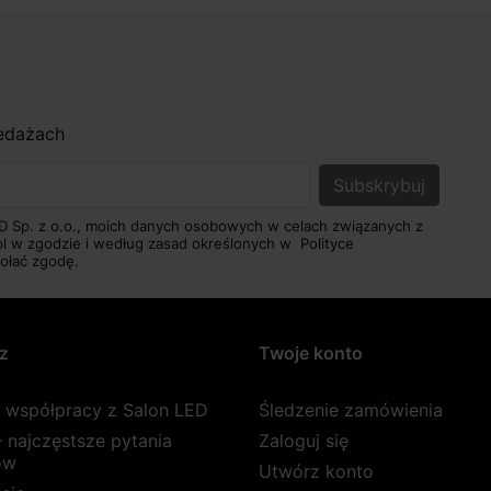
zedażach
D Sp. z o.o., moich danych osobowych w celach związanych z
pl w zgodzie i według zasad określonych w
Polityce
ołać zgodę.
z
Twoje konto
a współpracy z Salon LED
Śledzenie zamówienia
 najczęstsze pytania
Zaloguj się
ów
Utwórz konto