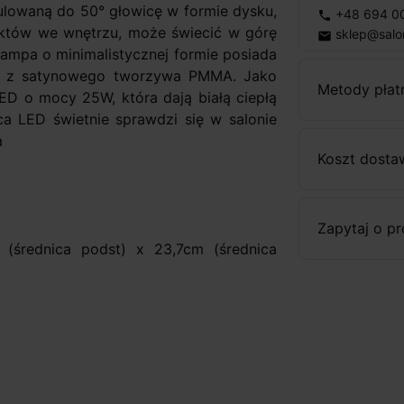
egulowaną do 50° głowicę w formie dysku,
+48 694 0
phone
ektów we wnętrzu, może świecić w górę
sklep@salo
email
Lampa o minimalistycznej formie posiada
y z satynowego tworzywa PMMA. Jako
Metody płat
ED o mocy 25W, która dają białą ciepłą
a LED świetnie sprawdzi się w salonie
a
Koszt dosta
Zapytaj o p
(średnica podst) x 23,7cm (średnica