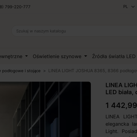
8) 799-220-777
zewnętrzne
Oświetlenie szynowe
Źródła światła LE
LINEA LIGHT JOSHUA 8365, 8366 podłogow
 podłogowe i stojące
LINEA LIG
LED biała,
1 442,99
LINEA LIGH
elegancka l
Light. Posi