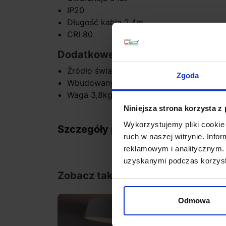
IP20
Długość kabla 2,4m
CRI 80
Dodatkowe informacje:
Źródło światła w komplecie
Zgoda
Wbudowany zasilacz
Waga 3,8kg
Niniejsza strona korzysta z
Wykorzystujemy pliki cookie 
Szczegóły produktu
ruch w naszej witrynie. Inf
reklamowym i analitycznym. 
uzyskanymi podczas korzysta
Zobacz także
Odmowa