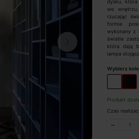
dysku, która
we wnętrzu
rzucając świ
formie pos
wykonany z 
światła zas
Next
która dają b
lampa stojąca
Wybierz kolo
biały
czarny
Produkt dost
Czas realizacj
