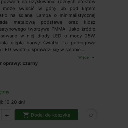
 pozwala na uzyskiwanie różnych efektów
, może świecić w górę lub pod kątem
atło na ścianę. Lampa o minimalistycznej
iada metalową podstawę oraz klosz
satynowego tworzywa PMMA. Jako źródło
tosowano w niej diody LED o mocy 25W,
iałą ciepłą barwę światła. Ta podłogowa
 LED świetnie sprawdzi się w salonie...
Więcej
expand_more
r oprawy: czarny
ępny
i: 10-20 dni

Dodaj do koszyka

favorite_border