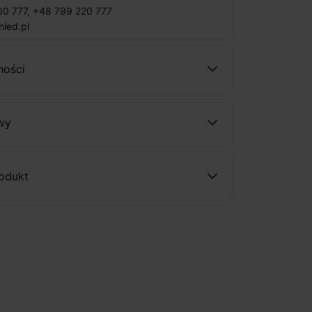
00 777
,
+48 799 220 777
nled.pl
ności
wy
rodukt