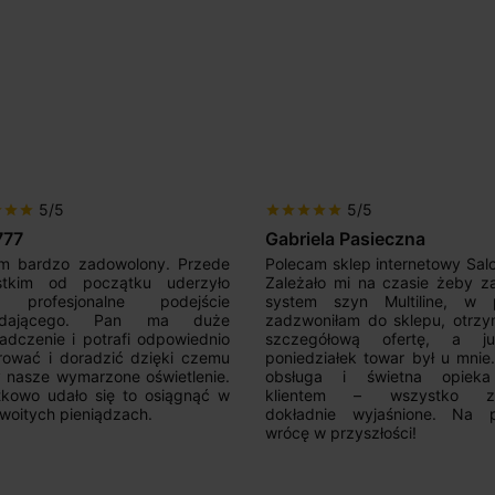
5/5
5/5
r
star
star
star
star
star
star
star
777
Gabriela Pasieczna
m bardzo zadowolony. Przede
Polecam sklep internetowy Sal
stkim od początku uderzyło
Zależało mi na czasie żeby z
 profesjonalne podejście
system szyn Multiline, w p
edającego. Pan ma duże
zadzwoniłam do sklepu, otrz
adczenie i potrafi odpowiednio
szczegółową ofertę, a 
rować i doradzić dzięki czemu
poniedziałek towar był u mnie
nasze wymarzone oświetlenie.
obsługa i świetna opiek
kowo udało się to osiągnąć w
klientem – wszystko zo
woitych pieniądzach.
dokładnie wyjaśnione. Na 
wrócę w przyszłości!