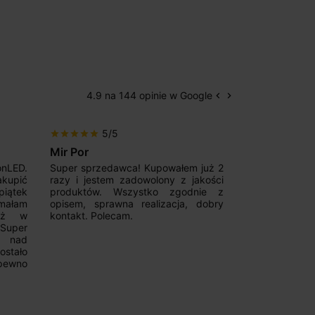
4.9 na 144 opinie w Google
keyboard_arrow_left
keyboard_arrow_right
Poprzedni
Następny
5/5
5/5
star
star
star
star
star
star
star
star
star
star
Mir Por
Patryk123
onLED.
Super sprzedawca! Kupowałem już 2
Szybka real
akupić
razy i jestem zadowolony z jakości
konkurencyjn
iątek
produktów. Wszystko zgodnie z
pomoc w 
ymałam
opisem, sprawna realizacja, dobry
magnetycznyc
już w
kontakt. Polecam.
wyboru. Z p
.Super
ponownie.
a nad
stało
pewno