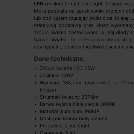
LED
włoskiej firmy Linea Light. Posiada r
która pozwala na uzyskiwanie różnych ef
lub pod kątem rzucając światło na ścianę. 
metalową podstawę oraz klosz wykonan
źródło światła zastosowano w niej diody L
barwę światła. Ta podłogowa lampa stojąc
czy sypialni, posiada możliwość ściemniani
Dane techniczne:
Źródło światła LED 25W
Zasilanie 230V
Wymiary 188,7cm (wysokość) x 30cm 
klosza)
Strumień świetlny 2375lm
Barwa światła biała ciepła 3000K
Materiał aluminium, PMMA
Dostępne kolory biały, czarny
Producent Linea Light
Gwarancja 5 lat