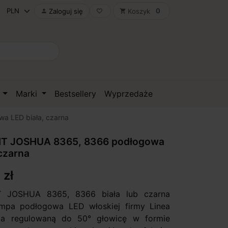
0
Zaloguj się
Koszyk

favorite_border
shopping_cart
D
Marki
Bestsellery
Wyprzedaże
a LED biała, czarna
HT JOSHUA 8365, 8366 podłogowa
 czarna
 zł
T JOSHUA 8365, 8366 biała lub czarna
ampa podłogowa LED włoskiej firmy Linea
ada regulowaną do 50° głowicę w formie