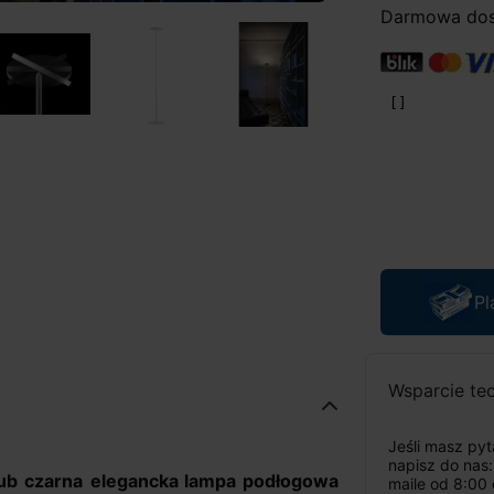
Darmowa dost
Pl
Wsparcie te
Jeśli masz py
napisz do nas
lub czarna
elegancka lampa podłogowa
maile od 8:00 