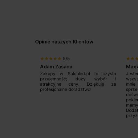
Opinie naszych Klientów
5/5
star
star
star
star
star
star
star
sta
Adam Zasada
Max
alny sklep,
Zakupy w Salonled.pl to czysta
Jeste
niam fachową
przyjemność; duży wybór i
wszy
 wyborze
atrakcyjne ceny. Dziękuję za
mnie
Zdecydowanie
profesjonalne doradztwo!
sprz
doświ
pokie
mamy 
Dodat
przyz