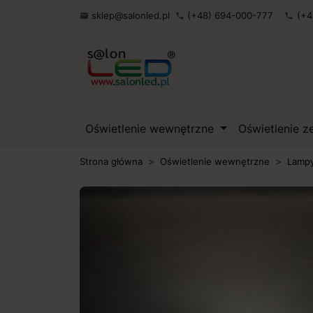
sklep@salonled.pl
(+48) 694-000-777
(+4

phone
phone
Oświetlenie wewnętrzne
Oświetlenie 
Strona główna
Oświetlenie wewnętrzne
Lampy