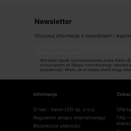
Newsletter
Otrzymuj informację o nowościach i wypr
Twój adres e-mail
Wyrażam zgodę na przetwarzanie przez Salon LE
korzystaniem ze Sklepu internetowego salonled.
prywatności.
Wiem, że w każdej chwili mogę odw
Informacje
Zobac
O nas - Salon LED sp. z o.o.
Ofert
Regulamin sklepu internetowego
FAQ —
klient
Bezpieczne płatności