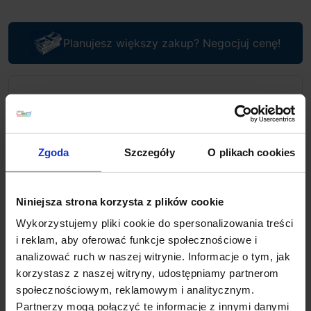
Planujesz większy zakup? Negocjuj cenę!
Wsparcie techniczne
Jeśli masz pytania lub potrzebujesz pomocy, zadzwoń
lub napisz do nas: pracujemy od 8:00 do 18:00,
Zgoda
Szczegóły
O plikach cookies
odpowiedzi na e-maile od 8:00 do 22:00.
+48 694 000 777
,
+48 799 220 777
phone
sklep@salonled.pl
email
Niniejsza strona korzysta z plików cookie
Wykorzystujemy pliki cookie do spersonalizowania treści
Metody płatności
i reklam, aby oferować funkcje społecznościowe i
analizować ruch w naszej witrynie. Informacje o tym, jak
korzystasz z naszej witryny, udostępniamy partnerom
Koszt dostawy
społecznościowym, reklamowym i analitycznym.
Partnerzy mogą połączyć te informacje z innymi danymi