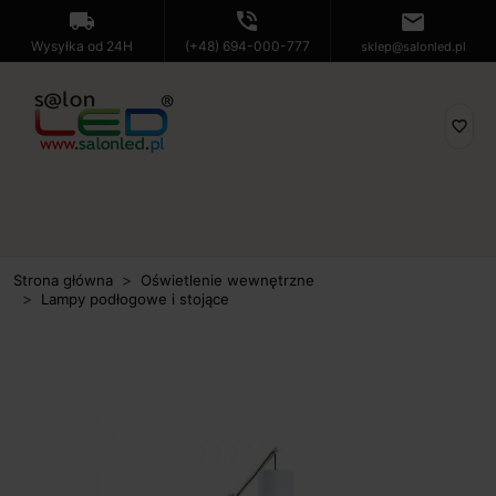
local_shipping
phone_in_talk
mail
Wysyłka od 24H
(+48) 694-000-777
sklep@salonled.pl
favorite_border
Strona główna
Oświetlenie wewnętrzne
Lampy podłogowe i stojące