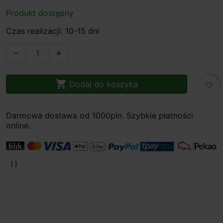
Produkt dostępny
Czas realizacji: 10-15 dni



Dodaj do koszyka
favorite_border
Darmowa dostawa od 1000pln. Szybkie płatności
online.