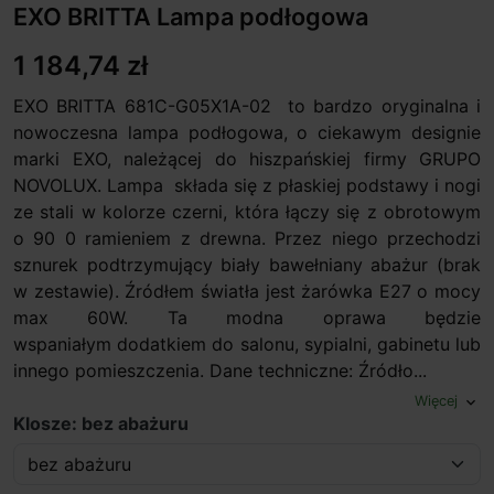
EXO BRITTA Lampa podłogowa
1 184,74 zł
EXO BRITTA 681C-G05X1A-02 to bardzo oryginalna i
nowoczesna lampa podłogowa, o ciekawym designie
marki EXO, należącej do hiszpańskiej firmy GRUPO
NOVOLUX. Lampa składa się z płaskiej podstawy i nogi
ze stali w kolorze czerni, która łączy się z obrotowym
o 90 0 ramieniem z drewna. Przez niego przechodzi
sznurek podtrzymujący biały bawełniany abażur (brak
w zestawie). Źródłem światła jest żarówka E27 o mocy
max 60W. Ta modna oprawa będzie
wspaniałym dodatkiem do salonu, sypialni, gabinetu lub
innego pomieszczenia. Dane techniczne: Źródło...
Więcej
expand_more
Klosze: bez abażuru