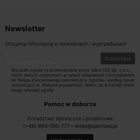
Newsletter
Otrzymuj informację o nowościach i wyprzedażach
Twój adres e-mail
Wyrażam zgodę na przetwarzanie przez Salon LED Sp. z o.o.,
moich danych osobowych w celach związanych z korzystaniem
ze Sklepu internetowego salonled.pl w zgodzie i według zasad
określonych w
Polityce prywatności.
Wiem, że w każdej chwili
mogę odwołać zgodę.
Pomoc w doborze
Doradztwo techniczne i projektowe
(+48) 694-000-777
sklep@salonled.pl
horizontal_rule
Umów wizytę
→