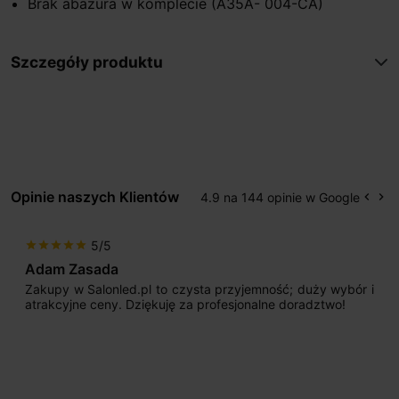
Brak abażura w komplecie (A35A- 004-CA)
Szczegóły produktu
Opinie naszych Klientów
4.9 na 144 opinie w Google
keyboard_arrow_left
keyboard_arrow_right
Popr
Na
5/5
star
star
star
star
star
Adam Zasada
Zakupy w Salonled.pl to czysta przyjemność; duży wybór i
atrakcyjne ceny. Dziękuję za profesjonalne doradztwo!