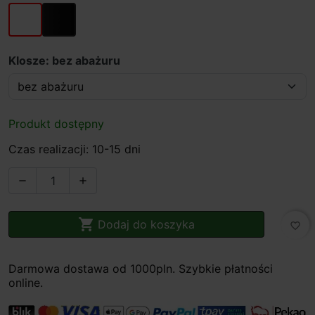
biały
czarny
Klosze: bez abażuru
Produkt dostępny
Czas realizacji: 10-15 dni



Dodaj do koszyka
favorite_border
Darmowa dostawa od 1000pln. Szybkie płatności
online.