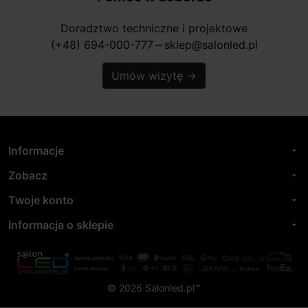
Doradztwo techniczne i projektowe
(+48) 694-000-777
sklep@salonled.pl
horizontal_rule
Umów wizytę
→
Informacje
arrow_drop_down
Zobacz
arrow_drop_down
Twoje konto
arrow_drop_down
Informacja o sklepie
arrow_drop_down
© 2026 Salonled.pl™