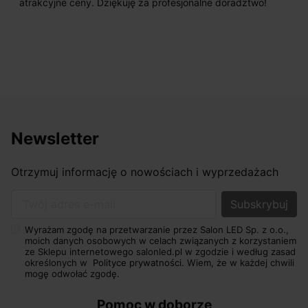
atrakcyjne ceny. Dziękuję za profesjonalne doradztwo!
Newsletter
Otrzymuj informację o nowościach i wyprzedażach
Twój adres e-mail
Wyrażam zgodę na przetwarzanie przez Salon LED Sp. z o.o.,
moich danych osobowych w celach związanych z korzystaniem
ze Sklepu internetowego salonled.pl w zgodzie i według zasad
określonych w
Polityce prywatności.
Wiem, że w każdej chwili
mogę odwołać zgodę.
Pomoc w doborze