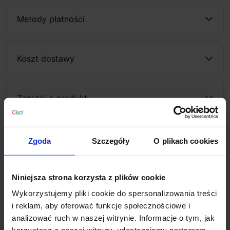
Metody płatności
Koszt dostawy
Zapytaj o produkt
Zgoda
Szczegóły
O plikach cookies
Opis
Niniejsza strona korzysta z plików cookie
EXO AMSTERDAM 909A-G05X1A-01, 909A-G05X1A-
02
to minimalistyczna i nowoczesna lampa podłogowa
Wykorzystujemy pliki cookie do spersonalizowania treści
do salonu, gabinetu lub hotelu marki EXO, należącej do
i reklam, aby oferować funkcje społecznościowe i
hiszpańskiej firmy GRUPO NOVOLUX. Lampa wykonana
analizować ruch w naszej witrynie. Informacje o tym, jak