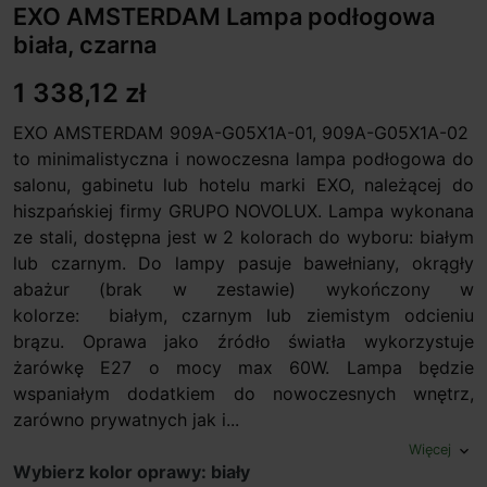
EXO AMSTERDAM Lampa podłogowa
biała, czarna
1 338,12 zł
EXO AMSTERDAM 909A-G05X1A-01, 909A-G05X1A-02
to minimalistyczna i nowoczesna lampa podłogowa do
salonu, gabinetu lub hotelu marki EXO, należącej do
hiszpańskiej firmy GRUPO NOVOLUX. Lampa wykonana
ze stali, dostępna jest w 2 kolorach do wyboru: białym
lub czarnym. Do lampy pasuje bawełniany, okrągły
abażur (brak w zestawie) wykończony w
kolorze: białym, czarnym lub ziemistym odcieniu
brązu. Oprawa jako źródło światła wykorzystuje
żarówkę E27 o mocy max 60W. Lampa będzie
wspaniałym dodatkiem do nowoczesnych wnętrz,
zarówno prywatnych jak i...
Więcej
expand_more
Wybierz kolor oprawy: biały