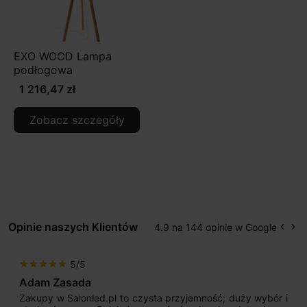
EXO WOOD Lampa
podłogowa
1 216,47 zł
Zobacz szczegóły
Opinie naszych Klientów
4.9 na 144 opinie w Google
keyboard_arrow_left
keyboard_arrow_right
Popr
Na
5/5
star
star
star
star
star
Adam Zasada
Zakupy w Salonled.pl to czysta przyjemność; duży wybór i