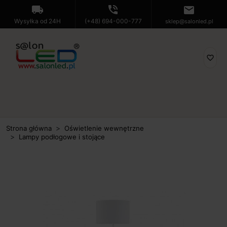
local_shipping
phone_in_talk
mail
Wysyłka od 24H
(+48) 694-000-777
sklep@salonled.pl
favorite_border
Strona główna
Oświetlenie wewnętrzne
Lampy podłogowe i stojące